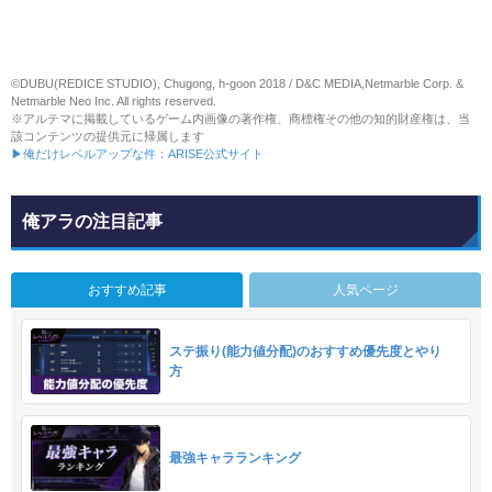
©DUBU(REDICE STUDIO), Chugong, h-goon 2018 / D&C MEDIA,Netmarble Corp. &
Netmarble Neo Inc. All rights reserved.
※アルテマに掲載しているゲーム内画像の著作権、商標権その他の知的財産権は、当
該コンテンツの提供元に帰属します
▶俺だけレベルアップな件：ARISE公式サイト
俺アラの注目記事
おすすめ記事
人気ページ
ステ振り(能力値分配)のおすすめ優先度とやり
方
最強キャラランキング