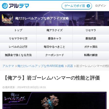
ログイン
ゲームでポイ活
俺だけレベルアップな件アライズ攻略
トップ
俺アラクイズ
リセマラ
リセマラやり方
最強キャラ
最強武器
レベルの上げ方
毎日やるべきこと
ガチャ演出
無課金で強くなる方法
クーポンコード
転職の解放
アルテマ
俺だけレベルアップな件ARISE攻略
武器
岩ゴーレムハンマーの性
【俺アラ】岩ゴーレムハンマーの性能と評価
最終更新：2024年5月19日(日) 19:31