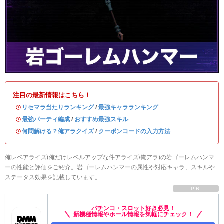
注目の最新情報はこちら！
・
リセマラ当たりランキング
/
最強キャラランキング
・
最強パーティ編成
/
おすすめ最強スキル
・
何問解ける？俺アラクイズ
/
クーポンコードの入力方法
俺レベアライズ(俺だけレベルアップな件アライズ/俺アラ)の岩ゴーレムハンマ
ーの性能と評価をご紹介。岩ゴーレムハンマーの属性や対応キャラ、スキルや
ステータス効果を記載しています。
PR
パチンコ・スロット好き必見！
新機種情報やホール情報を気軽にチェック！