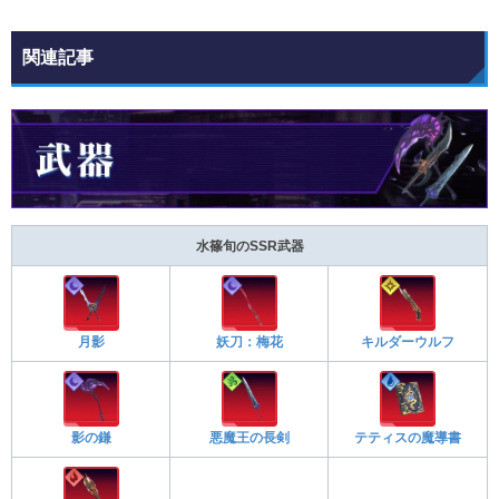
関連記事
水篠旬のSSR武器
月影
妖刀：梅花
キルダーウルフ
影の鎌
悪魔王の長剣
テティスの魔導書