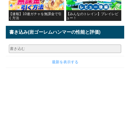
【速報】10連ガチャを無課金で引
【みんなのトレイン】プレイレビ
く方法
ュー！
書き込み
(岩ゴーレムハンマーの性能と評価)
最新を表示する