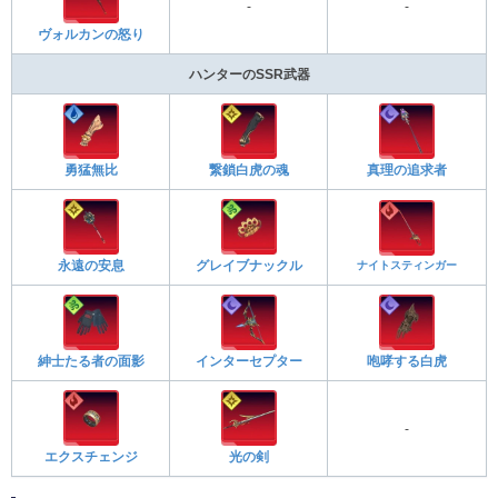
-
-
ヴォルカンの怒り
ハンターのSSR武器
勇猛無比
繋鎖白虎の魂
真理の追求者
永遠の安息
グレイブナックル
ナイトスティンガー
紳士たる者の面影
インターセプター
咆哮する白虎
-
エクスチェンジ
光の剣