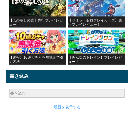
【ほの暮しの庭】先行プレイレビ
【リミットゼロブレイカーズ】先
ュー！
行プレイレビュー！
【速報】10連ガチャを無課金で引
【みんなのトレイン】プレイレビ
く方法
ュー！
書き込み
最新を表示する