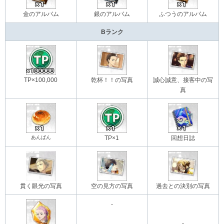
金のアルバム
銀のアルバム
ふつうのアルバム
Bランク
TP×100,000
乾杯！！の写真
誠心誠意、接客中の写
真
あんぱん
TP×1
回想日誌
貫く眼光の写真
空の見方の写真
過去との決別の写真
-
-