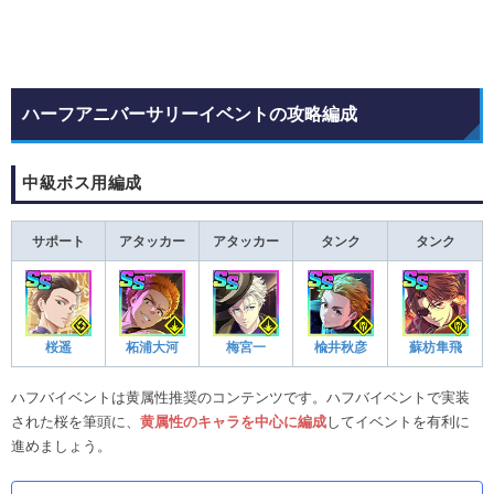
ハーフアニバーサリーイベントの攻略編成
中級ボス用編成
サポート
アタッカー
アタッカー
タンク
タンク
桜遥
柘浦大河
梅宮一
楡井秋彦
蘇枋隼飛
ハフバイベントは黄属性推奨のコンテンツです。ハフバイベントで実装
された桜を筆頭に、
黄属性のキャラを中心に編成
してイベントを有利に
進めましょう。