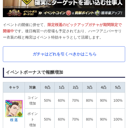
イベントの開催に併せて、
限定桜遥のピックアップガチャが期間限定で
開催中
です。後日梅宮一の登場も予定されており、ハーフアニバーサリ
ー衣装の桜と梅宮はイベント特効キャラとして活躍します。
ガチャはどれを引くべきかはこちら
イベントボーナスで報酬増加
キャラ
対象
0凸
1凸
2凸
3凸
4凸
5凸
コイン
50%
60%
70%
80%
90%
100%
増加
ポイン
ト
50%
60%
70%
80%
90%
100%
桜 遥
増加