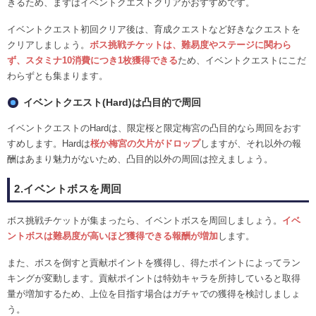
きるため、まずはイベントクエストクリアがおすすめです。
イベントクエスト初回クリア後は、育成クエストなど好きなクエストを
クリアしましょう。
ボス挑戦チケットは、難易度やステージに関わら
ず、スタミナ10消費につき1枚獲得できる
ため、イベントクエストにこだ
わらずとも集まります。
イベントクエスト(Hard)は凸目的で周回
イベントクエストのHardは、限定桜と限定梅宮の凸目的なら周回をおす
すめします。Hardは
桜か梅宮の欠片がドロップ
しますが、それ以外の報
酬はあまり魅力がないため、凸目的以外の周回は控えましょう。
2.イベントボスを周回
ボス挑戦チケットが集まったら、イベントボスを周回しましょう。
イベ
ントボスは難易度が高いほど獲得できる報酬が増加
します。
また、ボスを倒すと貢献ポイントを獲得し、得たポイントによってラン
キングが変動します。貢献ポイントは特効キャラを所持していると取得
量が増加するため、上位を目指す場合はガチャでの獲得を検討しましょ
う。