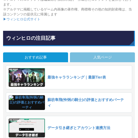
ます。
※アルテマに掲載しているゲーム内画像の著作権、商標権その他の知的財産権は、当
該コンテンツの提供元に帰属します
▶ウィンヒロ公式サイト
ウィンヒロの注目記事
おすすめ記事
人気ページ
最強キャラランキング｜最新Tier表
蘇枋隼飛(怜悧の騎士)の評価とおすすめパーテ
ィ
データ引き継ぎとアカウント連携方法