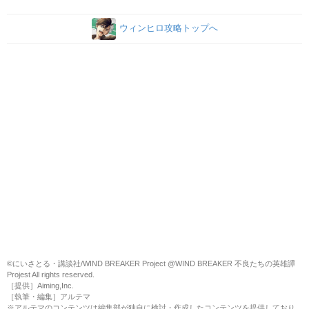
ウィンヒロ攻略トップへ
©にいさとる・講談社/WIND BREAKER Project @WIND BREAKER 不良たちの英雄譚
Projest All rights reserved.
［提供］Aiming,Inc.
［執筆・編集］アルテマ
※アルテマのコンテンツは編集部が独自に検討・作成したコンテンツを提供しており