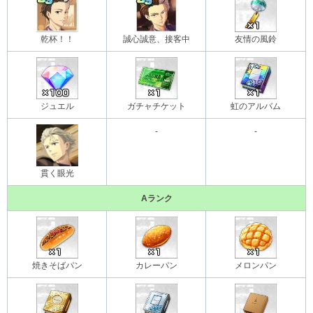
乾杯！！
誠心誠意、接客中
友情の風鈴
ジュエル
ガチャチケット
虹のアルバム
-
-
貫く眼光
Aランク
焼きそばパン
カレーパン
メロンパン