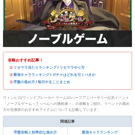
攻略おすすめ記事！
・
リセマラ当たりランキング
/
リセマラやり方
・
最強キャラランキング
/
ガチャはどれを引くべきか
・
序盤の進め方
/
毎日やることまとめ
ウィンヒロ(ウィンドブレーカー ゲーム)のハーフアニバーサリー記念イベント
「ノーブルゲーム～てっぺんへの挑戦者～」の攻略をご紹介。イベントの進め
方や交換所のおすすめアイテムについても記載しています。
関連記事
序盤攻略と効率的な進め方
最強キャラランキング