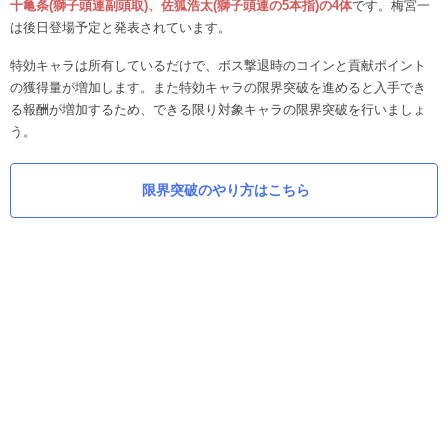
十亀条(獅子頭連副頭取)、佐狐浩太(獅子頭連の5本指)
の4体
です。梅宮一
は後日登場予定と発表されています。
特効キャラは所有しているだけで、ボス撃退時のコインと貢献ポイント
の獲得量が増加します。また特効キャラの限界突破を進めると入手でき
る報酬が増加するため、できる限り対象キャラの限界突破を行いましょ
う。
限界突破のやり方はこちら