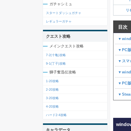
ガチャシミュ
リ
スタートダッシュガチャ
レギュラーガチャ
目次
クエスト攻略
▼win
メインクエスト攻略
▼PC
7-2(十亀)攻略
▼スマ
9-1(丁子)攻略
▼wi
獅子奮迅伝攻略
1-20攻略
▼PC
2-20攻略
▼Ste
3-20攻略
4-20攻略
ハード2-4攻略
wind
キャラデータ