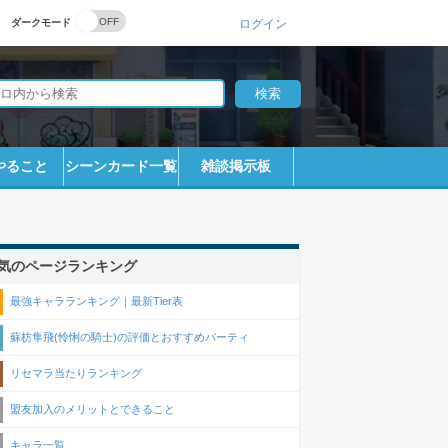
ダークモード
ログイン
やること
シーンカード一覧
雑談掲示板
気のページランキング
最強キャラランキング｜最新Tier表
蘇枋隼飛(怜悧の騎士)の評価とおすすめパーティ
リセマラ当たりランキング
盟友加入のメリットとできること
キャラ一覧