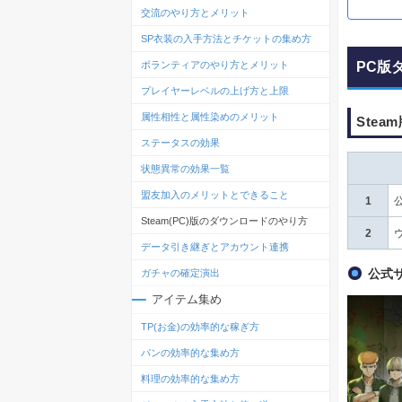
交流のやり方とメリット
SP衣装の入手方法とチケットの集め方
PC版
ボランティアのやり方とメリット
プレイヤーレベルの上げ方と上限
属性相性と属性染めのメリット
Ste
ステータスの効果
状態異常の効果一覧
盟友加入のメリットとできること
1
Steam(PC)版のダウンロードのやり方
2
データ引き継ぎとアカウント連携
公式
ガチャの確定演出
アイテム集め
TP(お金)の効率的な稼ぎ方
パンの効率的な集め方
料理の効率的な集め方