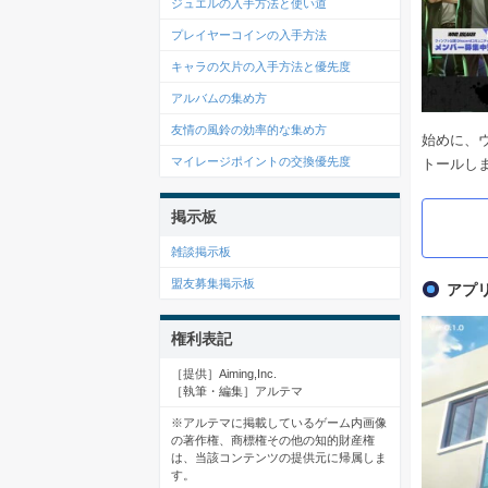
ジュエルの入手方法と使い道
プレイヤーコインの入手方法
キャラの欠片の入手方法と優先度
アルバムの集め方
友情の風鈴の効率的な集め方
始めに、
マイレージポイントの交換優先度
トールし
掲示板
雑談掲示板
盟友募集掲示板
アプ
権利表記
［提供］Aiming,Inc.
［執筆・編集］アルテマ
※アルテマに掲載しているゲーム内画像
の著作権、商標権その他の知的財産権
は、当該コンテンツの提供元に帰属しま
す。