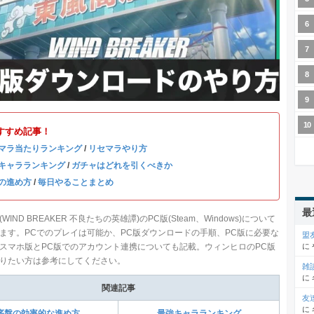
すすめ記事！
マラ当たりランキング
/
リセマラやり方
キャラランキング
/
ガチャはどれを引くべきか
の進め方
/
毎日やることまとめ
最
WIND BREAKER 不良たちの英雄譚)のPC版(Steam、Windows)について
ます。PCでのプレイは可能か、PC版ダウンロードの手順、PC版に必要な
盟
スマホ版とPC版でのアカウント連携についても記載。ウィンヒロのPC版
に
りたい方は参考にしてください。
雑
に
関連記事
友
に
序盤の効率的な進め方
最強キャラランキング