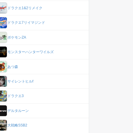
ドラクエ1&2リメイク
ドラクエ7リイマジンド
ポケモンZA
モンスターハンターワイルズ
あつ森
サイレントヒルf
ドラクエ3
デルタルーン
大戦略SSB2