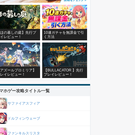
ほの暮しの庭】先行プ
10連ガチャを無課金で引
イレビュー！
く方法
アズールプロミリア】
【BULLACATOR 】先行
レイレビュー！
プレイレビュー！
マホゲー攻略タイトル一覧
サファイアスフィア
ドルフィンウェーブ
ファンキルスリスタ