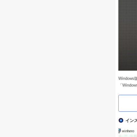
Windo
「Wind
イン