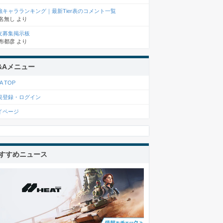
強キャラランキング｜最新Tier表のコメント一覧
名無し
より
友募集掲示板
布都彦
より
&Aメニュー
A TOP
規登録・ログイン
イページ
すすめニュース