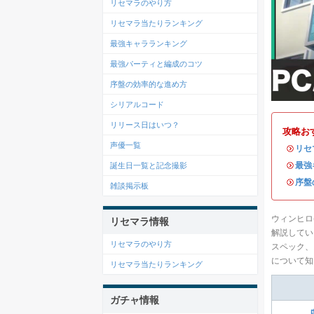
リセマラのやり方
リセマラ当たりランキング
最強キャラランキング
最強パーティと編成のコツ
序盤の効率的な進め方
シリアルコード
リリース日はいつ？
攻略お
声優一覧
・
リセ
・
最強
誕生日一覧と記念撮影
・
序盤
雑談掲示板
ウィンヒロ(
リセマラ情報
解説してい
リセマラのやり方
スペック、
について知
リセマラ当たりランキング
ガチャ情報