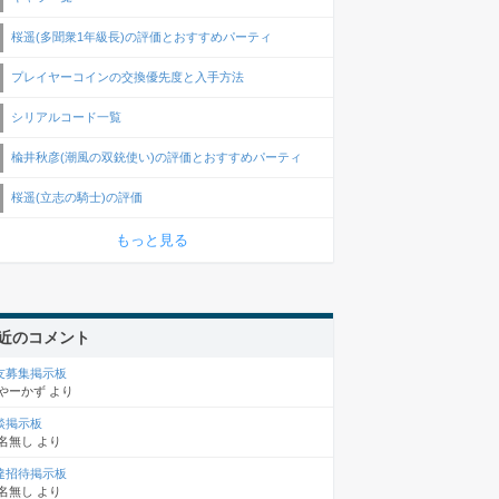
桜遥(多聞衆1年級長)の評価とおすすめパーティ
プレイヤーコインの交換優先度と入手方法
シリアルコード一覧
楡井秋彦(潮風の双銃使い)の評価とおすすめパーティ
桜遥(立志の騎士)の評価
もっと見る
近のコメント
友募集掲示板
やーかず
より
談掲示板
名無し
より
達招待掲示板
名無し
より