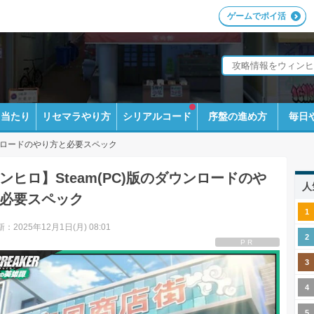
ゲームでポイ活
ラ当たり
リセマラやり方
シリアルコード
序盤の進め方
毎日
ダウンロードのやり方と必要スペック
ンヒロ】Steam(PC)版のダウンロードのや
人
必要スペック
：2025年12月1日(月) 08:01
PR