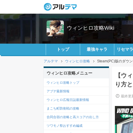
ウィンヒロ攻略Wiki
トップ
最強キャラ
リセマ
アルテマ
ウィンヒロ攻略
Steam(PC)版の
ウィンヒロ攻略メニュー
【ウィ
ウィンヒロ攻略トップ
り方と
アプデ最新情報
最終更新
ウィンヒロ広報日誌最新情報
まこち町防衛戦の攻略
合同合宿の攻略と高スコアの出し方
ツワモノ祭おすすめ編成