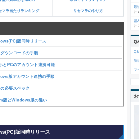
最
セマラ当たりランキング
リセマラのやり方
に
盟
に
dows(PC)版同時リリース
Q
Q&
版ダウンロードの手順
新
ホとPCのアカウント連携可能
マ
ndows版アカウント連携の手順
版の必要スペック
お
am版とWindows版の違い
ows(PC)版同時リリース