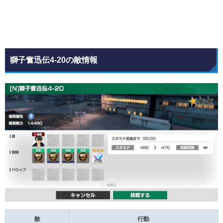
獅子奮迅伝4-20の敵情報
敵
行動