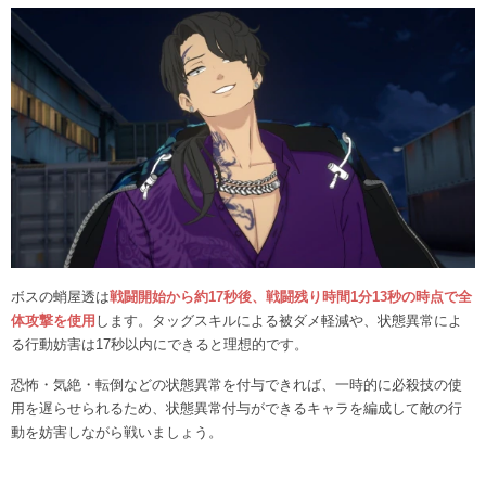
ボスの蛸屋透は
戦闘開始から約17秒後、戦闘残り時間1分13秒の時点で全
体攻撃を使用
します。タッグスキルによる被ダメ軽減や、状態異常によ
る行動妨害は17秒以内にできると理想的です。
恐怖・気絶・転倒などの状態異常を付与できれば、一時的に必殺技の使
用を遅らせられるため、状態異常付与ができるキャラを編成して敵の行
動を妨害しながら戦いましょう。