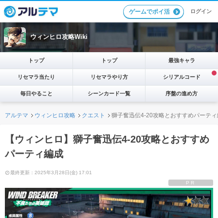
ログイン
ゲームでポイ活
ウィンヒロ攻略Wiki
トップ
トップ
最強キャラ
リセマラ当たり
リセマラやり方
シリアルコード
毎日やること
シーンカード一覧
序盤の進め方
アルテマ
ウィンヒロ攻略
クエスト
獅子奮迅伝4-20攻略とおすすめパーテ
【ウィンヒロ】獅子奮迅伝4-20攻略とおすすめ
パーティ編成
最終更新：2025年3月28日(金) 17:01
PR