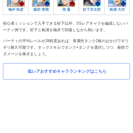
楡井 秋彦
蘇枋 隼飛
桜 遥
杉下京太郎
柘浦 大河
初心者ミッションで入手できる杉下以外、SSレアキャラを編成しないパ
ーティ例です。杉下と柘浦を楡井で回復しながら戦います。
パーティの平均レベルが28程度あれば、青属性タンク2枚のおかげでギリ
ギリ耐久可能です。タッグスキルでタンク×タンクを選択しつつ、蘇枋で
ダメージを稼ぎましょう。
低レアおすすめキャラランキングはこちら