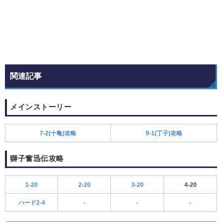
関連記事
メインストーリー
7-2(十亀)攻略
9-1(丁子)攻略
獅子奮迅伝攻略
1-20
2-20
3-20
4-20
ハード2-4
-
-
-