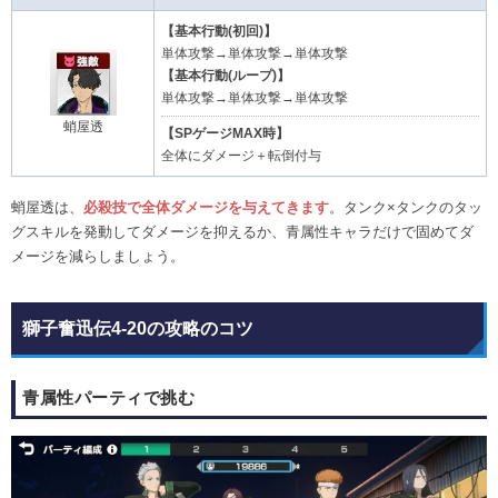
【基本行動(初回)】
単体攻撃→単体攻撃→単体攻撃
【基本行動(ループ)】
単体攻撃→単体攻撃→単体攻撃
蛸屋透
【SPゲージMAX時】
全体にダメージ＋転倒付与
蛸屋透は、
必殺技で全体ダメージを与えてきます
。タンク×タンクのタッ
グスキルを発動してダメージを抑えるか、青属性キャラだけで固めてダ
メージを減らしましょう。
獅子奮迅伝4-20の攻略のコツ
青属性パーティで挑む