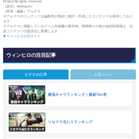
Projest All rights reserved.
［提供］Aiming,Inc.
［執筆・編集］アルテマ
※アルテマのコンテンツは編集部が独自に検討・作成したコンテンツを提供しており
ます。
※アルテマに掲載しているゲーム内画像の著作権、商標権その他の知的財産権は、当
該コンテンツの提供元に帰属します
▶ウィンヒロ公式サイト
ウィンヒロの注目記事
おすすめ記事
人気ページ
最強キャラランキング｜最新Tier表
リセマラ当たりランキング