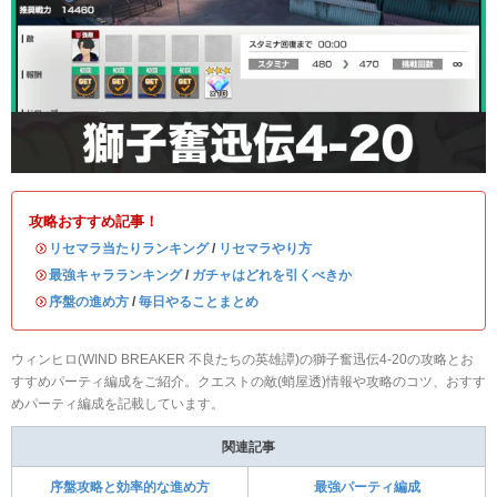
攻略おすすめ記事！
・
リセマラ当たりランキング
/
リセマラやり方
・
最強キャラランキング
/
ガチャはどれを引くべきか
・
序盤の進め方
/
毎日やることまとめ
ウィンヒロ(WIND BREAKER 不良たちの英雄譚)の獅子奮迅伝4-20の攻略とお
すすめパーティ編成をご紹介。クエストの敵(蛸屋透)情報や攻略のコツ、おすす
めパーティ編成を記載しています。
関連記事
序盤攻略と効率的な進め方
最強パーティ編成