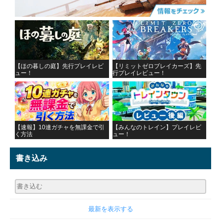
【ほの暮しの庭】先行プレイレビ
【リミットゼロブレイカーズ】先
ュー！
行プレイレビュー！
【速報】10連ガチャを無課金で引
【みんなのトレイン】プレイレビ
く方法
ュー！
書き込み
最新を表示する