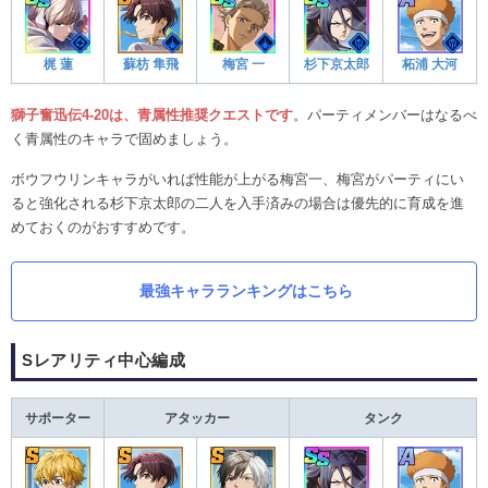
梶 蓮
蘇枋 隼飛
梅宮 一
杉下京太郎
柘浦 大河
獅子奮迅伝4-20は、青属性推奨クエストです
。パーティメンバーはなるべ
く青属性のキャラで固めましょう。
ボウフウリンキャラがいれば性能が上がる梅宮一、梅宮がパーティにい
ると強化される杉下京太郎の二人を入手済みの場合は優先的に育成を進
めておくのがおすすめです。
最強キャラランキングはこちら
Sレアリティ中心編成
サポーター
アタッカー
タンク