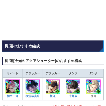
梶 蓮のおすすめ編成
梶 蓮[冷光のアクアシューター]のおすすめ構成
サポート
アタッカー
アタッカー
タンク
タンク
桐生三輝
棪堂哉真斗
桜遥
十亀条
梶蓮