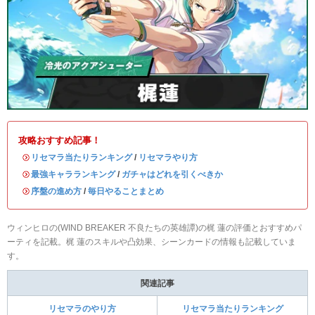
攻略おすすめ記事！
・
リセマラ当たりランキング
/
リセマラやり方
・
最強キャラランキング
/
ガチャはどれを引くべきか
・
序盤の進め方
/
毎日やることまとめ
ウィンヒロの(WIND BREAKER 不良たちの英雄譚)の梶 蓮の評価とおすすめパ
ーティを記載。梶 蓮のスキルや凸効果、シーンカードの情報も記載していま
す。
関連記事
リセマラのやり方
リセマラ当たりランキング