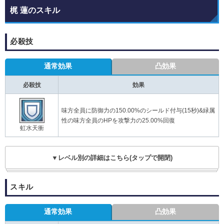
梶 蓮のスキル
必殺技
通常効果
凸効果
必殺技
効果
味方全員に防御力の150.00%のシールド付与(15秒)&緑属
性の味方全員のHPを攻撃力の25.00%回復
虹水天衝
▼レベル別の詳細はこちら(タップで開閉)
スキル
通常効果
凸効果