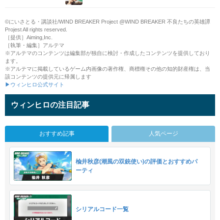
©にいさとる・講談社/WIND BREAKER Project @WIND BREAKER 不良たちの英雄譚
Projest All rights reserved.
［提供］Aiming,Inc.
［執筆・編集］アルテマ
※アルテマのコンテンツは編集部が独自に検討・作成したコンテンツを提供しており
ます。
※アルテマに掲載しているゲーム内画像の著作権、商標権その他の知的財産権は、当
該コンテンツの提供元に帰属します
▶ウィンヒロ公式サイト
ウィンヒロの注目記事
おすすめ記事
人気ページ
楡井秋彦(潮風の双銃使い)の評価とおすすめパ
ーティ
シリアルコード一覧