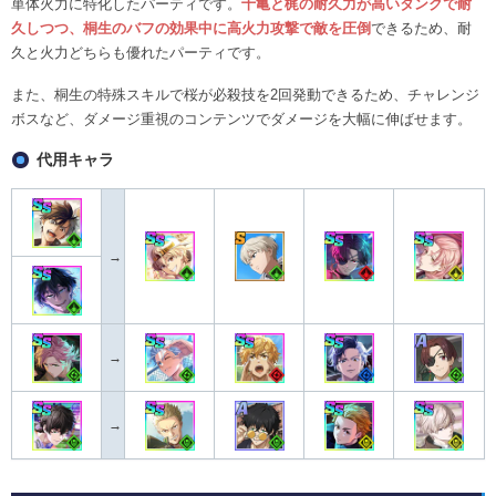
単体火力に特化したパーティです。
十亀と梶の耐久力が高いタンクで耐
久しつつ、桐生のバフの効果中に高火力攻撃で敵を圧倒
できるため、耐
久と火力どちらも優れたパーティです。
また、桐生の特殊スキルで桜が必殺技を2回発動できるため、チャレンジ
ボスなど、ダメージ重視のコンテンツでダメージを大幅に伸ばせます。
代用キャラ​
→
→
→