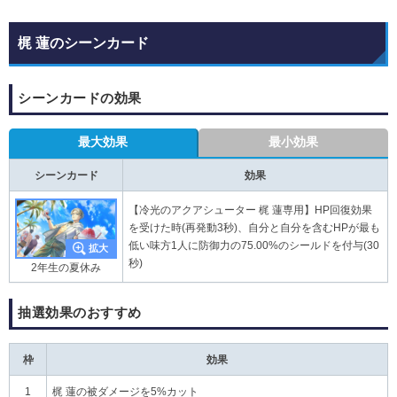
梶 蓮のシーンカード
シーンカードの効果
最大効果
最小効果
シーンカード
効果
【冷光のアクアシューター 梶 蓮専用】HP回復効果
を受けた時(再発動3秒)、自分と自分を含むHPが最も
低い味方1人に防御力の75.00%のシールドを付与(30
秒)
2年生の夏休み
抽選効果のおすすめ
枠
効果
1
梶 蓮の被ダメージを5%カット