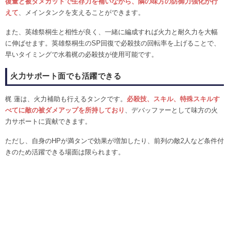
復量と被ダメカットで生存力を補いながら、隣の味方の防御力強化が行
えて
、メインタンクを支えることができます。
また、英雄祭桐生と相性が良く、一緒に編成すれば火力と耐久力を大幅
に伸ばせます。英雄祭桐生のSP回復で必殺技の回転率を上げることで、
早いタイミングで水着梶の必殺技が使用可能です。
火力サポート面でも活躍できる
梶 蓮は、火力補助も行えるタンクです。
必殺技、スキル、特殊スキルす
べてに敵の被ダメアップを所持しており
、デバッファーとして味方の火
力サポートに貢献できます。
ただし、自身のHPが満タンで効果が増加したり、前列の敵2人など条件付
きのため活躍できる場面は限られます。