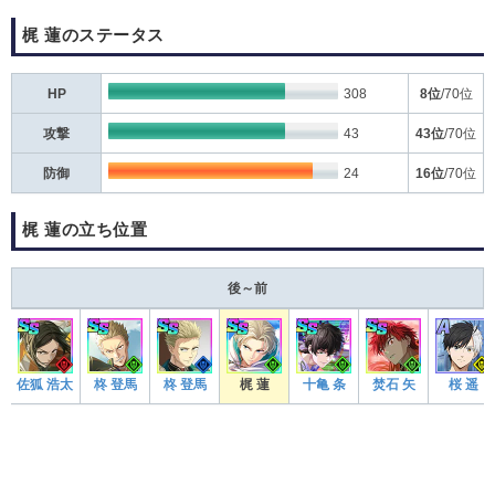
梶 蓮のステータス
HP
308
8位
/70位
攻撃
43
43位
/70位
防御
24
16位
/70位
梶 蓮の立ち位置
後～前
佐狐 浩太
柊 登馬
柊 登馬
梶 蓮
十亀 条
焚石 矢
桜 遥