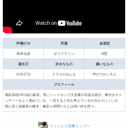
声優(CV)
所属
血液型
岡本信彦
ボウフウリン
B型
誕生日
好きなもの
嫌いなもの
10月27日
クラスのみんな
声のでかい大人
プロフィール
風鈴高校2年1組の級長。常にヘッドホンで大音量の音楽を聴き、棒付きキャ
ンディーをよく舐めている。一見すると何を考えているか分かりにくいが、
情に深く副級長の榎本・楠見ら仲間たちとは強い絆を持つ。
ウィンヒロ攻略トップへ