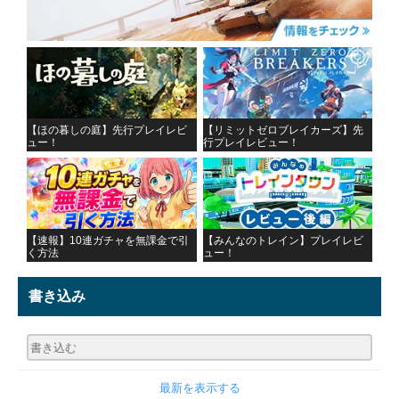
【ほの暮しの庭】先行プレイレビ
【リミットゼロブレイカーズ】先
ュー！
行プレイレビュー！
【速報】10連ガチャを無課金で引
【みんなのトレイン】プレイレビ
く方法
ュー！
書き込み
最新を表示する