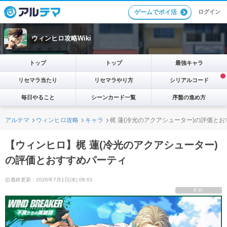
ログイン
ゲームでポイ活
ウィンヒロ攻略Wiki
トップ
トップ
最強キャラ
リセマラ当たり
リセマラやり方
シリアルコード
毎日やること
シーンカード一覧
序盤の進め方
アルテマ
ウィンヒロ攻略
キャラ
梶 蓮(冷光のアクアシューター)の評価と
【ウィンヒロ】梶 蓮(冷光のアクアシューター)
の評価とおすすめパーティ
最終更新：2026年7月1日(水) 08:01
PR