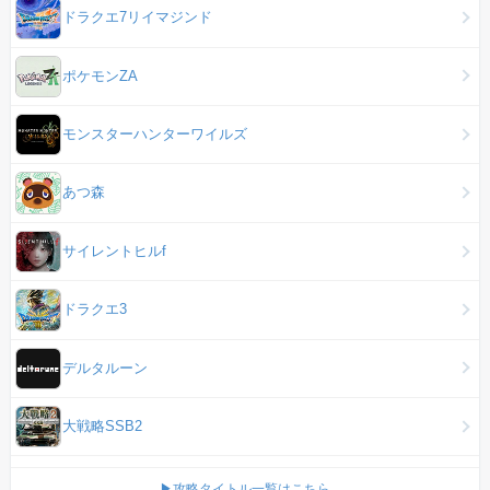
ドラクエ7リイマジンド
ポケモンZA
モンスターハンターワイルズ
あつ森
サイレントヒルf
ドラクエ3
デルタルーン
大戦略SSB2
▶攻略タイトル一覧はこちら