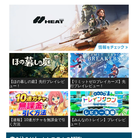
【ほの暮しの庭】先行プレイレビ
【リミットゼロブレイカーズ】先
ュー！
行プレイレビュー！
【速報】10連ガチャを無課金で引
【みんなのトレイン】プレイレビ
く方法
ュー！