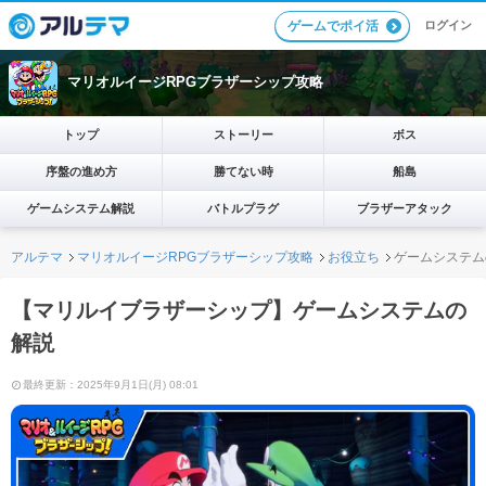
ログイン
ゲームでポイ活
マリオルイージRPGブラザーシップ攻略
トップ
ストーリー
ボス
序盤の進め方
勝てない時
船島
ゲームシステム解説
バトルプラグ
ブラザーアタック
アルテマ
マリオルイージRPGブラザーシップ攻略
お役立ち
ゲームシステム
【マリルイブラザーシップ】ゲームシステムの
解説
最終更新：2025年9月1日(月) 08:01