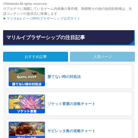
©Nintendo All rights reserved.
※アルテマに掲載しているゲーム内画像の著作権、商標権その他の知的財産権は、当
該コンテンツの提供元に帰属します
▶マリオ&ルイージRPGブラザーシップ公式サイト
マリルイブラザーシップの注目記事
おすすめ記事
人気ページ
勝てない時の対処法
ゾケット要塞の攻略チャート
サビレッタ島の攻略チャート