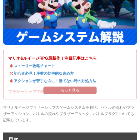
マリオ&ルイージRPG最新作！注目記事はこちら
・
ストーリー攻略チャート
・
初心者必見！序盤の効率的な進め方
・
アクションが苦手な方に！勝てない時の対処方法
もっと見る
ブラザーシップの特有システムをチェック！
マリオルイージブラザーシップのゲームシステムを解説。バトルの流れやブラ
ザーアクション、バトルの流れやブラザーアタック、バトルプラグについても
記載しています。
目次