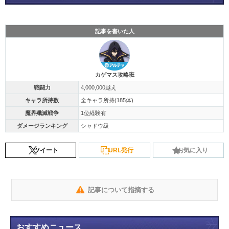
記事を書いた人
カゲマス攻略班
戦闘力
4,000,000越え
キャラ所持数
全キャラ所持(185体)
魔界殲滅戦争
1位経験有
ダメージランキング
シャドウ級
ツイート
URL発行
お気に入り
記事について指摘する
おすすめニュース