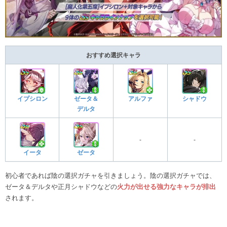
おすすめ選択キャラ
イプシロン
ゼータ＆
アルファ
シャドウ
デルタ
-
-
イータ
ゼータ
初心者であれば陰の選択ガチャを引きましょう。陰の選択ガチャでは、
ゼータ＆デルタや正月シャドウなどの
火力が出せる強力なキャラが排出
されます。