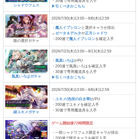
・30連で専用魔道具を入手
シャドウフェス
▶引くべきかこちら
2026/7/30(木)13:00～8/6(木)12:59
・
魔人イプシロン
と選択キャラが排出
→
ゼータ＆デルタ
や
正月シャドウ
・200連で
魔人イプシロン
を確定入手
陰の選択ガチャ
2026/7/23(木)13:00～8/13(木)12:59
・
風真いろは
がPU
・200連で風真いろはを確定入手
・30連で専用魔道具を入手
風真いろはガチャ
▶引くべきかこちら
2026/7/30(木)13:00～8/6(木)12:59
・
ユキメ(色街の白き華)
がPU
・200連でユキメを確定入手
・30連で専用魔道具を入手
緑ユキメガチャ
ゲーム開始後72時間限定
・一部シャドウフェス限定キャラが排出
・200連で限定キャラを確定入手