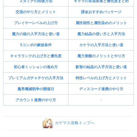
スタミナの回復方法
キャラの育成要素と優先度まとめ
交流のやり方とメリット
課金おすすめパッケージ
プレイヤーレベルの上げ方
属性相性と属性染めのメリット
魔力の核の入手方法と使い道
魔力結晶の使い方と入手方法
5コンボの解放条件
カケラの入手方法と使い道
キャラランクの上げ方と優先度
魔力覚醒のメリットとやり方
初心者ミッションの進め方
叡智の結晶の入手方法と使い道
プレミアムガチャチケの
入手方法
特技レベルの上げ方とメリット
魔界殲滅戦争の開催日
ディスコード連携のやり方
アカウント連携のやり方
-
カゲマス攻略トップへ