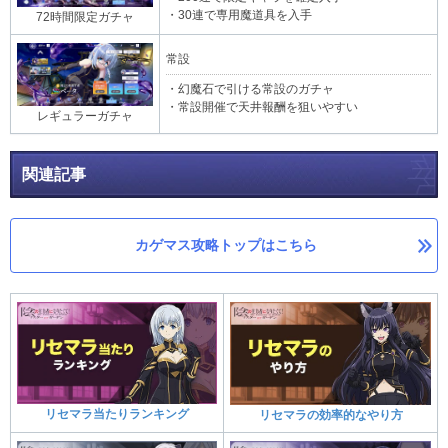
・30連で専用魔道具を入手
72時間限定ガチャ
常設
・幻魔石で引ける常設のガチャ
・常設開催で天井報酬を狙いやすい
レギュラーガチャ
関連記事
カゲマス攻略トップはこちら
リセマラ当たりランキング
リセマラの効率的なやり方