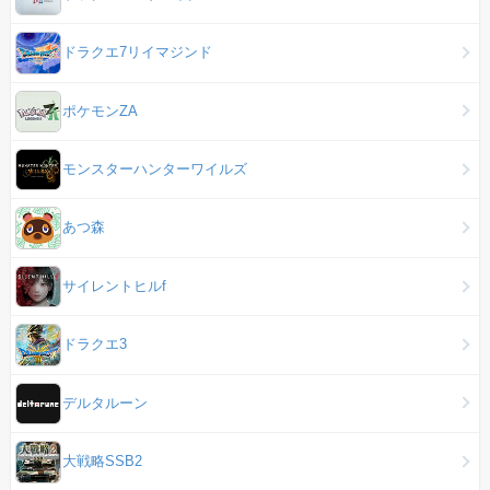
ドラクエ7リイマジンド
ポケモンZA
モンスターハンターワイルズ
あつ森
サイレントヒルf
ドラクエ3
デルタルーン
大戦略SSB2