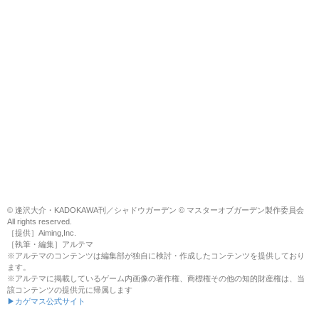
© 逢沢大介・KADOKAWA刊／シャドウガーデン © マスターオブガーデン製作委員会
All rights reserved.
［提供］Aiming,Inc.
［執筆・編集］アルテマ
※アルテマのコンテンツは編集部が独自に検討・作成したコンテンツを提供しており
ます。
※アルテマに掲載しているゲーム内画像の著作権、商標権その他の知的財産権は、当
該コンテンツの提供元に帰属します
▶カゲマス公式サイト