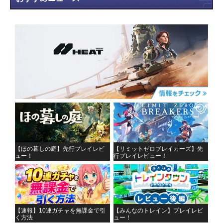
【ほの暮しの庭】先行プレイレビ
【リミットゼロブレイカーズ】先
ュー！
行プレイレビュー！
【速報】10連ガチャを無課金で引
【みんなのトレイン】プレイレビ
く方法
ュー！