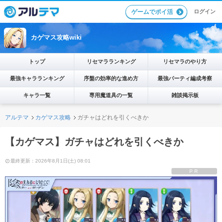
ログイン
ゲームでポイ活
カゲマス攻略wiki
トップ
リセマラランキング
リセマラのやり方
最強キャラランキング
序盤の効率的な進め方
最強パーティ編成考察
キャラ一覧
専用魔道具の一覧
雑談掲示板
アルテマ
カゲマス攻略
ガチャはどれを引くべきか
【カゲマス】ガチャはどれを引くべきか
最終更新：2026年8月1日(土) 08:01
PR