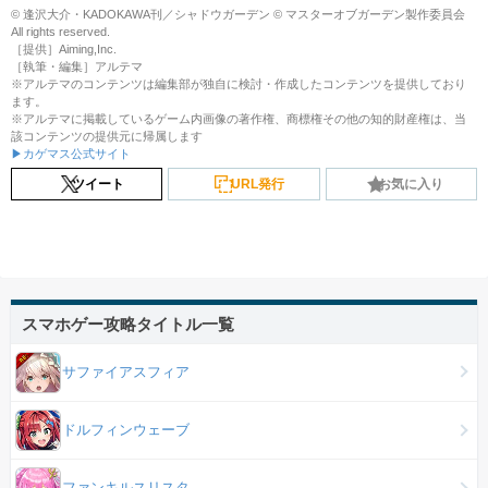
© 逢沢大介・KADOKAWA刊／シャドウガーデン © マスターオブガーデン製作委員会
All rights reserved.
［提供］Aiming,Inc.
［執筆・編集］アルテマ
※アルテマのコンテンツは編集部が独自に検討・作成したコンテンツを提供しており
ます。
※アルテマに掲載しているゲーム内画像の著作権、商標権その他の知的財産権は、当
該コンテンツの提供元に帰属します
▶カゲマス公式サイト
ツイート
URL発行
お気に入り
スマホゲー攻略タイトル一覧
サファイアスフィア
ドルフィンウェーブ
ファンキルスリスタ