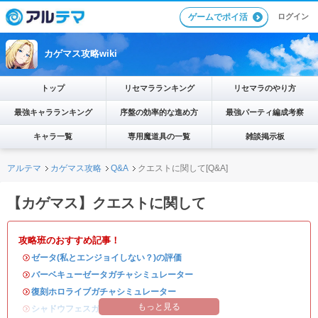
ログイン
ゲームでポイ活
カゲマス攻略wiki
トップ
リセマラランキング
リセマラのやり方
最強キャラランキング
序盤の効率的な進め方
最強パーティ編成考察
キャラ一覧
専用魔道具の一覧
雑談掲示板
アルテマ
カゲマス攻略
Q&A
クエストに関して[Q&A]
【カゲマス】クエストに関して
攻略班のおすすめ記事！
・
ゼータ(私とエンジョイしない？)の評価
・
バーベキューゼータガチャシミュレーター
・
復刻ホロライブガチャシミュレーター
もっと見る
・
シャドウフェスガチャは引くべきか