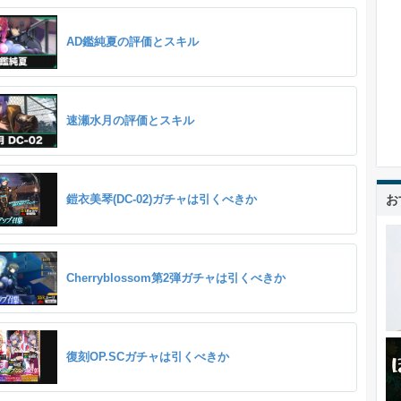
AD鑑純夏の評価とスキル
速瀬水月の評価とスキル
鎧衣美琴(DC-02)ガチャは引くべきか
お
Cherryblossom第2弾ガチャは引くべきか
復刻OP.SCガチャは引くべきか