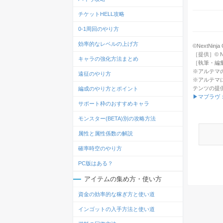
チケットHELL攻略
0-1周回のやり方
効率的なレベルの上げ方
©NextNinja C
［提供］© Next
キャラの強化方法まとめ
［執筆・編
※アルテマ
遠征のやり方
※アルテマ
テンツの提
編成のやり方とポイント
▶マブラヴ
サポート枠のおすすめキャラ
モンスター(BETA)別の攻略方法
属性と属性係数の解説
確率時空のやり方
PC版はある？
アイテムの集め方・使い方
資金の効率的な稼ぎ方と使い道
インゴットの入手方法と使い道