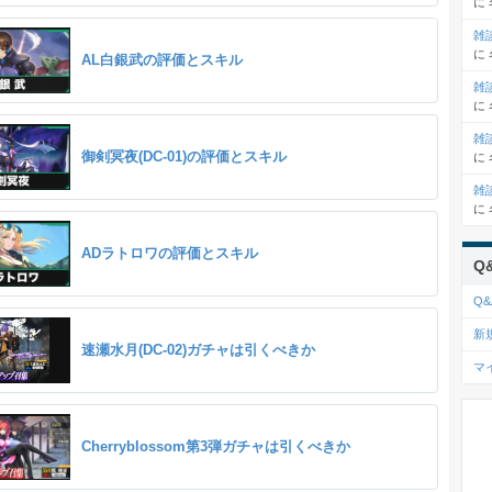
に
雑
に
AL白銀武の評価とスキル
雑
に
雑
御剣冥夜(DC-01)の評価とスキル
に
雑
に
ADラトロワの評価とスキル
Q
Q&
新
速瀬水月(DC-02)ガチャは引くべきか
マ
Cherryblossom第3弾ガチャは引くべきか