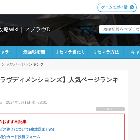
ゲームでポイ活
略wiki｜マブラヴD
キャラ
最強戦術機
リセマラ当たり
リセマラ方法
キャ
人気ページランキング
ラヴディメンションズ】人気ページランキ
：2024年5月1日(水) 08:01
PR
のおすすめ記事
ビス終了について(生放送まとめ)
紹介カード投稿フォーム