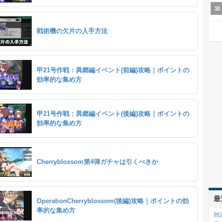
戦術機の欠片の入手方法
甲21号作戦：異郷編イベント(前編)攻略｜ポイントの
効率的な集め方
甲21号作戦：異郷編イベント(後編)攻略｜ポイントの
効率的な集め方
Cherryblossom第4弾ガチャは引くべきか
最
OperationCherryblossom(後編)攻略｜ポイントの効
率的な集め方
雑