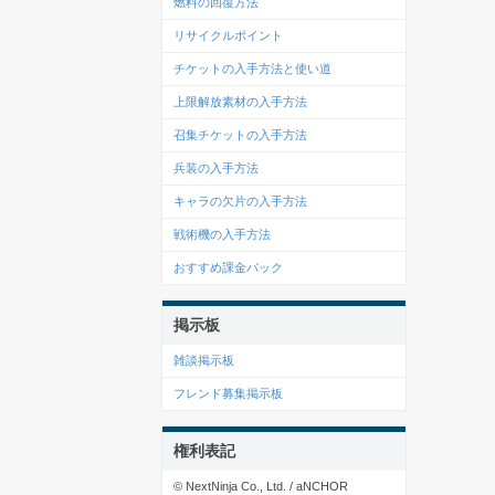
燃料の回復方法
リサイクルポイント
チケットの入手方法と使い道
上限解放素材の入手方法
召集チケットの入手方法
兵装の入手方法
キャラの欠片の入手方法
戦術機の入手方法
おすすめ課金パック
掲示板
雑談掲示板
フレンド募集掲示板
権利表記
© NextNinja Co., Ltd. / aNCHOR