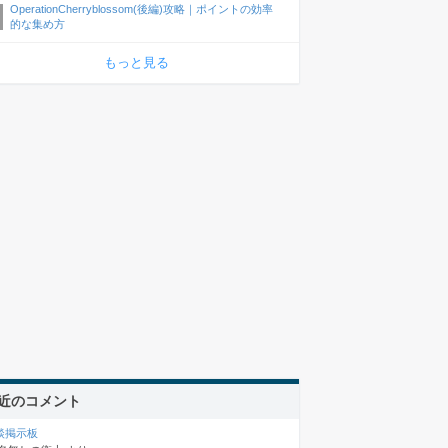
OperationCherryblossom(後編)攻略｜ポイントの効率
的な集め方
もっと見る
近のコメント
談掲示板