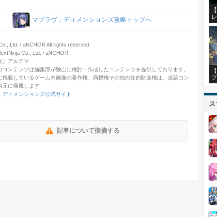
【
レ
マブラヴ：ディメンションズ攻略トップへ
o., Ltd. / aNCHOR All rights reserved.
Ninja Co., Ltd. / aNCHOR
集］アルテマ
のコンテンツは編集部が独自に検討・作成したコンテンツを提供しております。
【
プ
に掲載しているゲーム内画像の著作権、商標権その他の知的財産権は、当該コン
供元に帰属します
：ディメンションズ公式サイト
ス
記事について指摘する