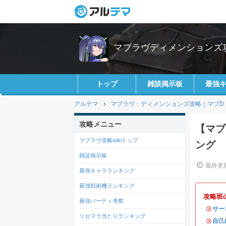
マブラヴディメンションズ攻
トップ
雑談掲示板
最強
アルテマ
マブラヴ：ディメンションズ攻略｜マブD
攻略メニュー
【マブ
マブラヴ攻略wikiトップ
ング
雑談掲示板
最終更新
最強キャラランキング
最強戦術機ランキング
攻略班
最強パーティ考察
・
サー
リセマラ当たりランキング
・
自己