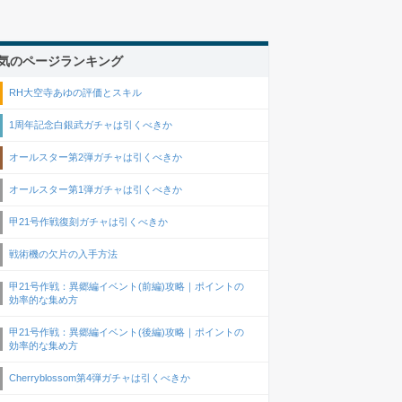
気のページランキング
RH大空寺あゆの評価とスキル
1周年記念白銀武ガチャは引くべきか
オールスター第2弾ガチャは引くべきか
オールスター第1弾ガチャは引くべきか
甲21号作戦復刻ガチャは引くべきか
戦術機の欠片の入手方法
甲21号作戦：異郷編イベント(前編)攻略｜ポイントの
効率的な集め方
甲21号作戦：異郷編イベント(後編)攻略｜ポイントの
効率的な集め方
Cherryblossom第4弾ガチャは引くべきか