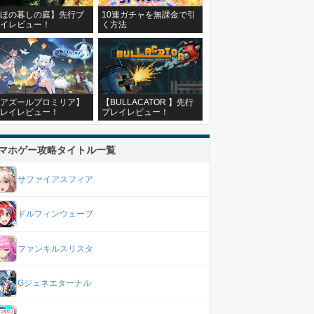
ほの暮しの庭】先行プ
10連ガチャを無課金で引
イレビュー！
く方法
アズールプロミリア】
【BULLACATOR 】先行
レイレビュー！
プレイレビュー！
マホゲー攻略タイトル一覧
サファイアスフィア
ドルフィンウェーブ
ファンキルスリスタ
Gジェネエターナル