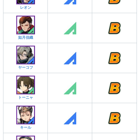
レオン
如月佳織
ヤーコフ
トーニャ
キール