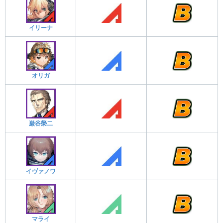
イリーナ
オリガ
巌谷榮二
イヴァノワ
マライ