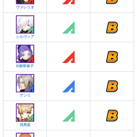
ヴァレリオ
シルヴィア
R崇宰恭子
アンリ
戎美凪