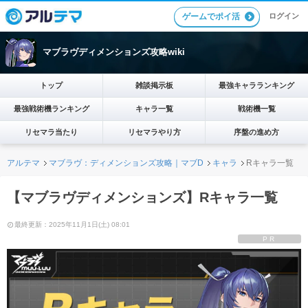
ゲームでポイ活
ログイン
マブラヴディメンションズ攻略wiki
トップ
雑談掲示板
最強キャラランキング
最強戦術機ランキング
キャラ一覧
戦術機一覧
リセマラ当たり
リセマラやり方
序盤の進め方
アルテマ
マブラヴ：ディメンションズ攻略｜マブD
キャラ
Rキャラ一覧
【マブラヴディメンションズ】Rキャラ一覧
最終更新：2025年11月1日(土) 08:01
PR