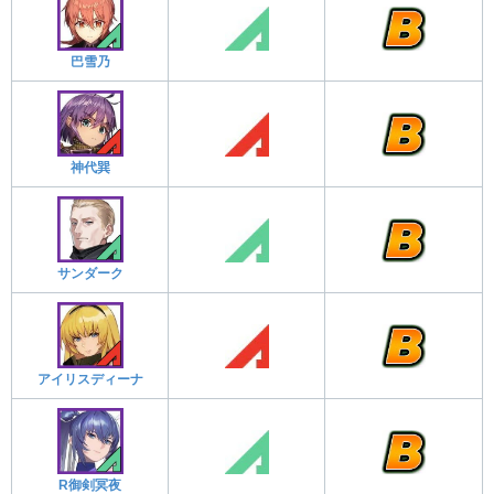
巴雪乃
神代巽
サンダーク
アイリスディーナ
R御剣冥夜