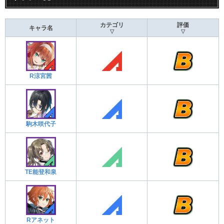
カテゴリ
評価
キャラ名
▽
▽
R涼宮茜
駒木咲代子
TE能登和泉
Rアネット