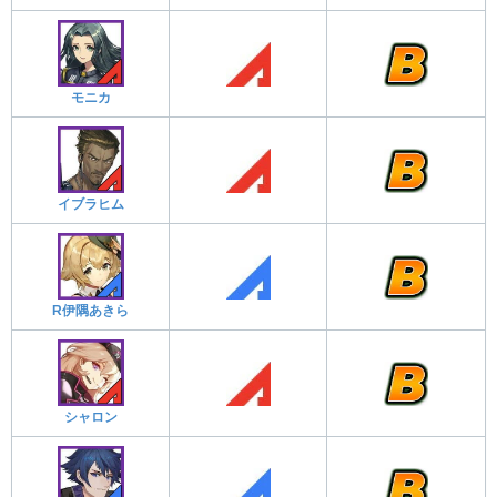
モニカ
イブラヒム
R伊隅あきら
シャロン