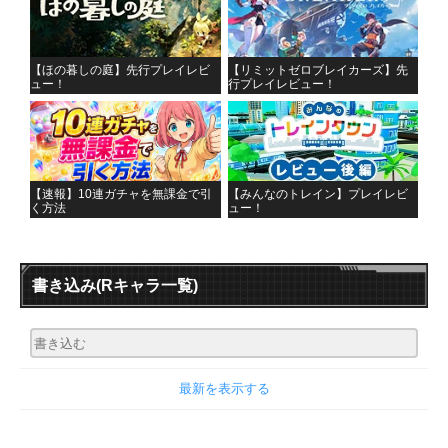
【ほの暮しの庭】先行プレイレビ
【リミットゼロブレイカーズ】先
ュー！
行プレイレビュー！
【速報】10連ガチャを無課金で引
【みんなのトレイン】プレイレビ
く方法
ュー！
書き込み
(Rキャラ一覧)
最新を表示する