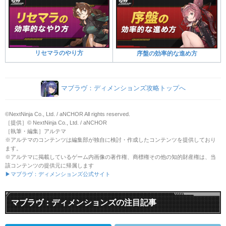
リセマラのやり方
序盤の効率的な進め方
マブラヴ：ディメンションズ攻略トップへ
©NextNinja Co., Ltd. / aNCHOR All rights reserved.
［提供］© NextNinja Co., Ltd. / aNCHOR
［執筆・編集］アルテマ
※アルテマのコンテンツは編集部が独自に検討・作成したコンテンツを提供しており
ます。
※アルテマに掲載しているゲーム内画像の著作権、商標権その他の知的財産権は、当
該コンテンツの提供元に帰属します
▶マブラヴ：ディメンションズ公式サイト
マブラヴ：ディメンションズの注目記事