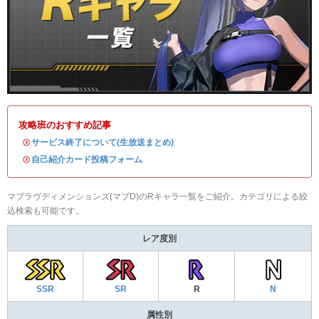
攻略班のおすすめ記事
・
サービス終了について(生放送まとめ)
・
自己紹介カード投稿フォーム
マブラヴディメンションズ(マブD)のRキャラ一覧をご紹介。カテゴリによる絞
込検索も可能です。
レア度別
SSR
SR
R
N
属性別