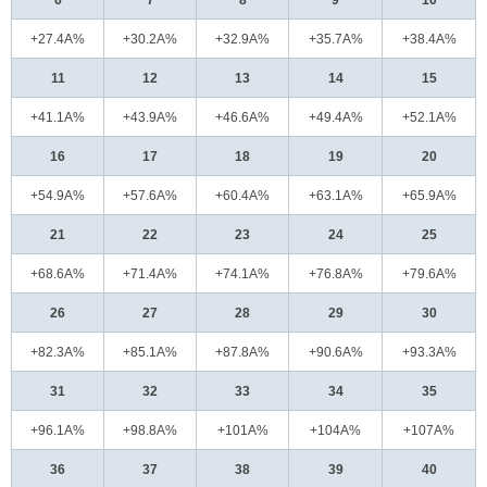
6
7
8
9
10
+27.4A%
+30.2A%
+32.9A%
+35.7A%
+38.4A%
11
12
13
14
15
+41.1A%
+43.9A%
+46.6A%
+49.4A%
+52.1A%
16
17
18
19
20
+54.9A%
+57.6A%
+60.4A%
+63.1A%
+65.9A%
21
22
23
24
25
+68.6A%
+71.4A%
+74.1A%
+76.8A%
+79.6A%
26
27
28
29
30
+82.3A%
+85.1A%
+87.8A%
+90.6A%
+93.3A%
31
32
33
34
35
+96.1A%
+98.8A%
+101A%
+104A%
+107A%
36
37
38
39
40