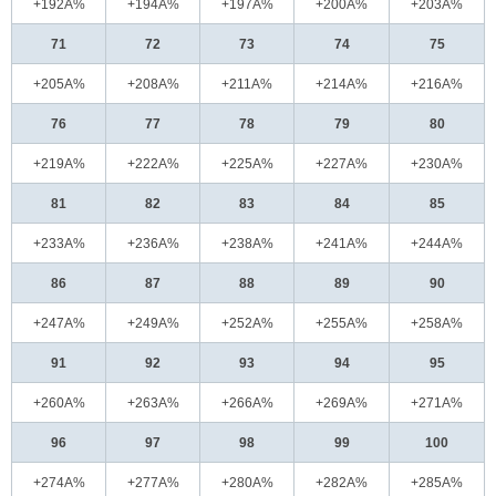
+192A%
+194A%
+197A%
+200A%
+203A%
71
72
73
74
75
+205A%
+208A%
+211A%
+214A%
+216A%
76
77
78
79
80
+219A%
+222A%
+225A%
+227A%
+230A%
81
82
83
84
85
+233A%
+236A%
+238A%
+241A%
+244A%
86
87
88
89
90
+247A%
+249A%
+252A%
+255A%
+258A%
91
92
93
94
95
+260A%
+263A%
+266A%
+269A%
+271A%
96
97
98
99
100
+274A%
+277A%
+280A%
+282A%
+285A%