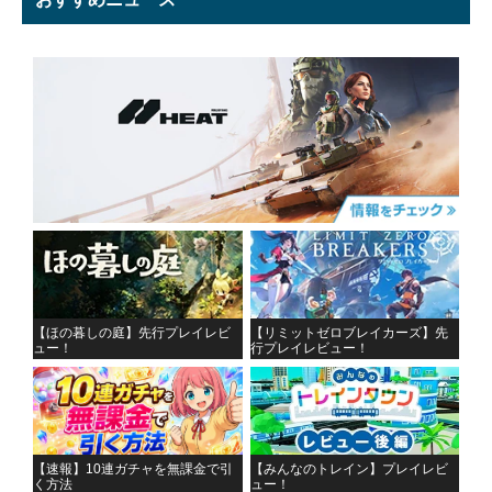
【ほの暮しの庭】先行プレイレビ
【リミットゼロブレイカーズ】先
ュー！
行プレイレビュー！
【速報】10連ガチャを無課金で引
【みんなのトレイン】プレイレビ
く方法
ュー！