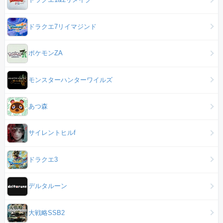
ドラクエ7リイマジンド
ポケモンZA
モンスターハンターワイルズ
あつ森
サイレントヒルf
ドラクエ3
デルタルーン
大戦略SSB2