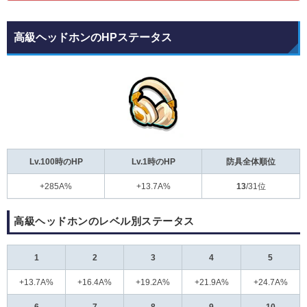
高級ヘッドホンのHPステータス
Lv.100時のHP
Lv.1時のHP
防具全体順位
+285A%
+13.7A%
13
/31位
高級ヘッドホンのレベル別ステータス
1
2
3
4
5
+13.7A%
+16.4A%
+19.2A%
+21.9A%
+24.7A%