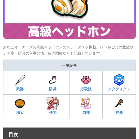
おなごオーナーズの高級ヘッドホンのステータスを掲載。レベルごとの数値や
レア度、防具の入手方法、装備図鑑なども記載しています。
一覧記事
武器
防具
必殺技
タクティクス
秘宝
仲間
猫神
神器
目次