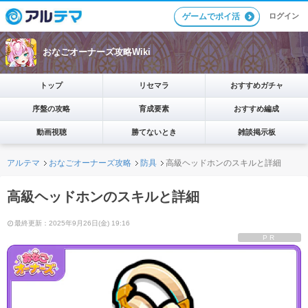
ログイン
ゲームでポイ活
おなごオーナーズ攻略Wiki
トップ
リセマラ
おすすめガチャ
序盤の攻略
育成要素
おすすめ編成
動画視聴
勝てないとき
雑談掲示板
アルテマ
おなごオーナーズ攻略
防具
高級ヘッドホンのスキルと詳細
高級ヘッドホンのスキルと詳細
最終更新：2025年9月26日(金) 19:16
PR