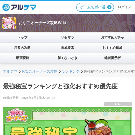
ログイン
ゲームでポイ活
おなごオーナーズ攻略Wiki
トップ
リセマラ
おすすめガチャ
序盤の攻略
育成要素
おすすめ編成
動画視聴
勝てないとき
雑談掲示板
アルテマ
おなごオーナーズ攻略
ランキング
最強秘宝ランキングと強化おす
最強秘宝ランキングと強化おすすめ優先度
最終更新：2026年1月1日(木) 08:02
PR