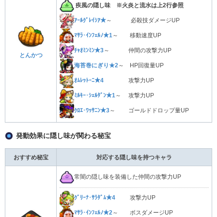
疾風の隠し味 ※火炎と流水は上2行参照
ｱｰﾙｸﾞﾚｲｼｱ★
～ 必殺技ダメージUP
ﾏｻﾗ･ｲﾝﾌｪﾙﾉ★1
～ 移動速度UP
ﾁｬｵﾐﾝﾐﾝ★3
～ 仲間の攻撃力UP
とんかつ
海苔巻にぎり★2
～ HP回復量UP
ｵﾑﾚｯﾄｰﾆ★4
攻撃力UP
ﾐﾙｷｰ･ｼｪﾙﾀﾞﾝ★1
～ 攻撃力UP
ｸﾛｴ･ﾜｯｻﾆﾝ★3
～ ゴールドドロップ量UP
発動効果に隠し味が関わる秘宝
おすすめ秘宝
対応する隠し味を持つキャラ
常闇の隠し味を装備した仲間の攻撃力UP
ｸﾞﾘｰﾅ･ｻﾗﾀﾞﾑ★4
攻撃力UP
ﾏｻﾗ･ｲﾝﾌｪﾙﾉ★2
～ ボスダメージUP