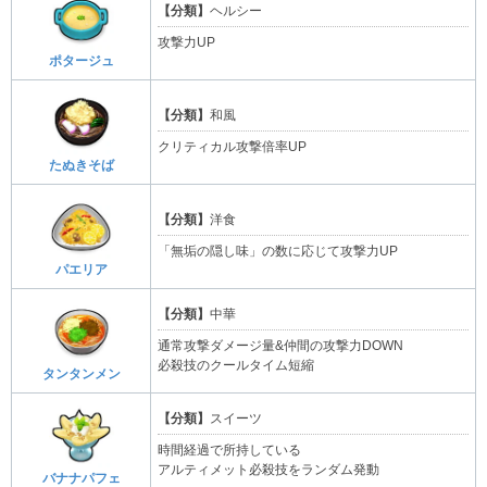
【分類】
ヘルシー
攻撃力UP
ポタージュ
【分類】
和風
クリティカル攻撃倍率UP
たぬきそば
【分類】
洋食
「無垢の隠し味」の数に応じて攻撃力UP
パエリア
【分類】
中華
通常攻撃ダメージ量&仲間の攻撃力DOWN
必殺技のクールタイム短縮
タンタンメン
【分類】
スイーツ
時間経過で所持している
アルティメット必殺技をランダム発動
バナナパフェ