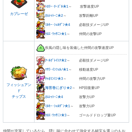
ﾄﾛﾘｰ･ﾁｰｽﾞﾙ★1
～ 攻撃速度UP
カプレーゼ
ｵﾑﾚｯﾄｰﾆ★2
～ 攻撃距離UP
ﾐﾙｷｰ･ｼｪﾙﾀﾞﾝ★4
必殺技ダメージUP
ｸﾛｴ･ﾜｯｻﾆﾝ★1
～ 仲間の攻撃UP
疾風の隠し味を装備した仲間の攻撃速度UP
ｱｰﾙｸﾞﾚｲｼｱ★2
～ 必殺技ダメージUP
ﾏｻﾗ･ｲﾝﾌｪﾙﾉ★1
～ 移動速度UP
ﾁｬｵﾐﾝﾐﾝ★3
～ 仲間の攻撃力UP
フィッシュアン
海苔巻にぎり★2
～ HP回復量UP
ド
チップス
ｵﾑﾚｯﾄｰﾆ★4
攻撃力UP
ﾐﾙｷｰ･ｼｪﾙﾀﾞﾝ★1
～ 攻撃力UP
ｸﾛｴ･ﾜｯｻﾆﾝ★3
～ ゴールドドロップ量UP
仲間が充実しているなら、隠し味に合わせて強化する秘宝を選ぶのもお