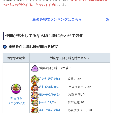
ったものを強化することをおすすめ
します。
最強必殺技ランキングはこちら
仲間が充実してるなら隠し味に合わせて強化​
発動条件に隠し味が関わる秘宝
おすすめ秘宝
対応する隠し味を持つキャラ
常闇の隠し味 7つ以上
ｸﾞﾘｰﾅ･ｻﾗﾀﾞﾑ★4
攻撃力UP
ﾏｻﾗ･ｲﾝﾌｪﾙﾉ★2
～ ボスダメージUP
ﾄﾛﾘｰ･ﾁｰｽﾞﾙ★1
～ 攻撃速度UP
チョコ＆
ｵﾑﾚｯﾄｰﾆ★2
～ 攻撃距離UP
バニラアイス
ﾐﾙｷｰ･ｼｪﾙﾀﾞﾝ★4
必殺技ダメージUP