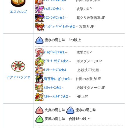
ﾁｬｵﾐﾝﾐﾝ★1
～ 攻撃力UP
エスカルゴ
ｸﾛｴ･ﾜｯｻﾆﾝ★2
～ 超クリ攻撃倍率UP
ｼﾞｭｼﾞｭ･ﾊﾞﾍﾞｷｭﾘｰ★2
～ 攻撃力UP
流水の隠し味 3つ以上
ｱｰﾙｸﾞﾚｲｼｱ★1
～ 攻撃力UP
ｸﾞﾘｰﾅ･ｻﾗﾀﾞﾑ★2
～ ボスダメージUP
ﾄﾛﾘｰ･ﾁｰｽﾞﾙ★4
必殺技CT短縮
アクアパッツァ
海苔巻にぎり★3
～ 仲間の攻撃力UP
ｵﾑﾚｯﾄｰﾆ★1
～ 必殺技ダメージUP
ﾐﾙｷｰ･ｼｪﾙﾀﾞﾝ★2
～ HP上昇
火炎の隠し味
流水の隠し味
疾風の隠し味 合計15つ以上