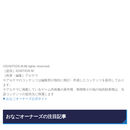
©IGNITION M All rights reserved.
［提供］IGNITION M
［執筆・編集］アルテマ
※アルテマのコンテンツは編集部が独自に検討・作成したコンテンツを提供しており
ます。
※アルテマに掲載しているゲーム内画像の著作権、商標権その他の知的財産権は、当
該コンテンツの提供元に帰属します
▶おなごオーナーズ公式サイト
おなごオーナーズの注目記事