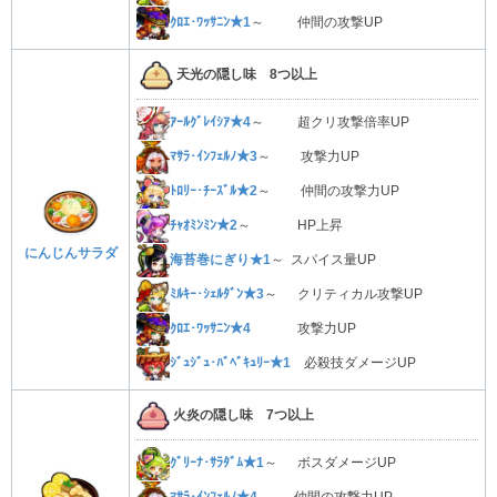
ｸﾛｴ･ﾜｯｻﾆﾝ★1
～ 仲間の攻撃UP
天光の隠し味 8つ以上
ｱｰﾙｸﾞﾚｲｼｱ★4
～ 超クリ攻撃倍率UP
ﾏｻﾗ･ｲﾝﾌｪﾙﾉ★3
～ 攻撃力UP
ﾄﾛﾘｰ･ﾁｰｽﾞﾙ★2
～ 仲間の攻撃力UP
ﾁｬｵﾐﾝﾐﾝ★2
～ HP上昇
にんじんサラダ
海苔巻にぎり★1
～ スパイス量UP
ﾐﾙｷｰ･ｼｪﾙﾀﾞﾝ★3
～ クリティカル攻撃UP
ｸﾛｴ･ﾜｯｻﾆﾝ★4
攻撃力UP
ｼﾞｭｼﾞｭ･ﾊﾞﾍﾞｷｭﾘｰ★1
必殺技ダメージUP
火炎の隠し味 7つ以上
ｸﾞﾘｰﾅ･ｻﾗﾀﾞﾑ★1
～ ボスダメージUP
ﾏｻﾗ･ｲﾝﾌｪﾙﾉ★4
仲間の攻撃力UP