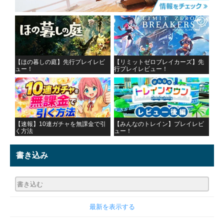
【ほの暮しの庭】先行プレイレビ
【リミットゼロブレイカーズ】先
ュー！
行プレイレビュー！
【速報】10連ガチャを無課金で引
【みんなのトレイン】プレイレビ
く方法
ュー！
書き込み
最新を表示する