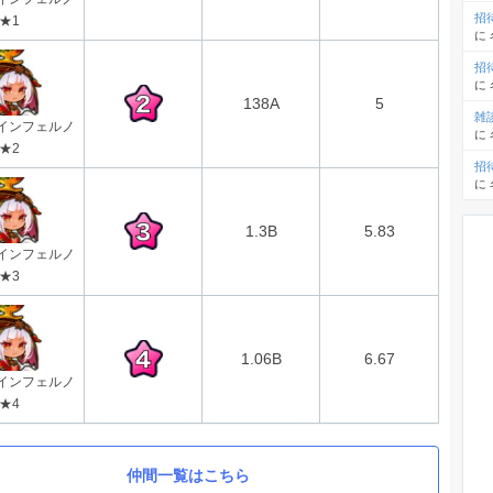
招
★1
に
招
に
138A
5
雑
インフェルノ
に
★2
招
に
1.3B
5.83
インフェルノ
★3
1.06B
6.67
インフェルノ
★4
仲間一覧はこちら