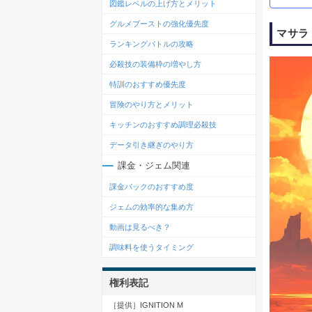
図鑑レベルの上げ方とメリット
グルメブーストの強化優先度
マサラ
ランキングバトルの攻略
必殺技の装備枠の増やし方
特訓のおすすめ優先度
冒険のやり方とメリット
キッチンのおすすめ調理必殺技
データ引き継ぎのやり方
課金・ジェム関連
課金パックのおすすめ度
ジェムの効率的な集め方
動画は見るべき？
調味料を使うタイミング
権利表記
［提供］IGNITION M