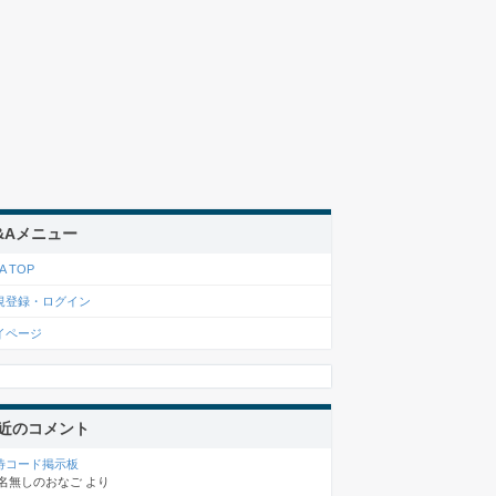
&Aメニュー
A TOP
規登録・ログイン
イページ
近のコメント
待コード掲示板
名無しのおなご
より