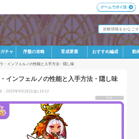
ゲームでポイ活
めガチャ
序盤の攻略
育成要素
おすすめ編成
動
ラ・インフェルノの性能と入手方法・隠し味
・インフェルノの性能と入手方法・隠し味
：2025年9月26日(金) 19:12
PR