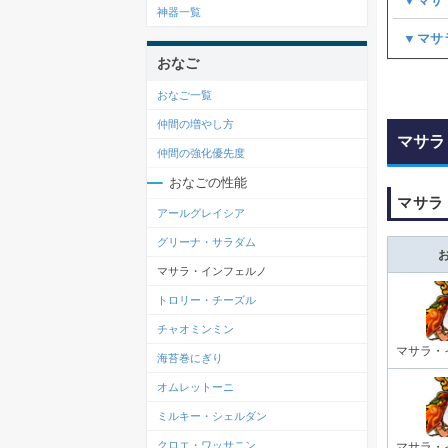
▼マサ
神器一覧
▼マサ
おなご
おなご一覧
仲間の増やし方
マサラ
仲間の強化優先度
おなごの性能
マサラ
アールグレイシア
グリーナ・サラダム
マサラ・インフェルノ
トロリー・チーズル
チャオミンミン
マサラ・
海苔巻にぎり
オムレットーニ
ミルキー・シェルダン
クロエ・ワッサニン
マサラ・