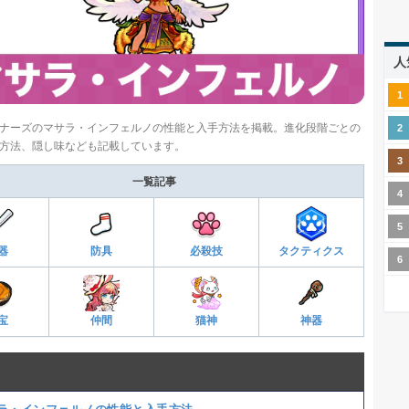
人
ナーズのマサラ・インフェルノの性能と入手方法を掲載。進化段階ごとの
方法、隠し味なども記載しています。
一覧記事
器
防具
必殺技
タクティクス
宝
仲間
猫神
神器