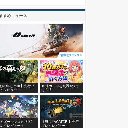
すすめニュース
ほの暮しの庭】先行プ
10連ガチャを無課金で引
イレビュー！
く方法
アズールプロミリア】
【BULLACATOR 】先行
レイレビュー！
プレイレビュー！