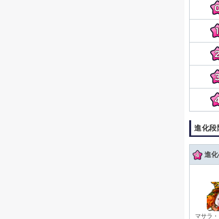
進化段
進化
マサラ・