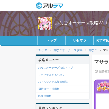
おなごオーナーズ攻略Wiki
トップ
リセマラ
おすす
アルテマ
おなごオーナーズ攻略
おなご
マサ
攻略メニュー
マサラ
おなごオーナーズ攻略トップ
最終更新
リセマラはやるべき？
バトルシステム徹底解説
招待コード掲示板
雑談掲示板
最強ランキング