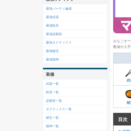
最強パーティ編成
最強武器
最強防具
最強必殺技
おなごオー
最強タクティクス
数値や入手
最強秘宝
最強猫神
装備
武
武器一覧
防具一覧
必殺技一覧
秘
タクティクス一覧
秘宝一覧
目次
猫神一覧