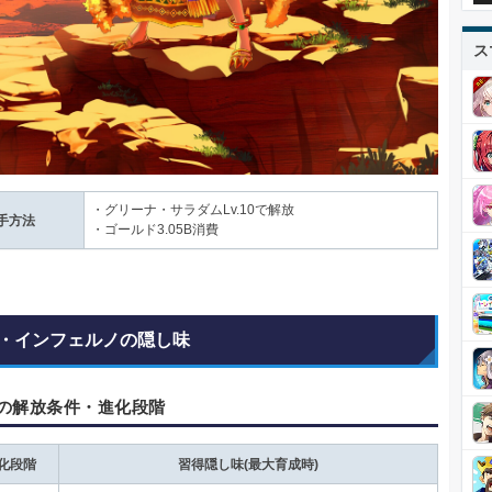
ス
・グリーナ・サラダムLv.10で解放
手方法
・ゴールド3.05B消費
・インフェルノの隠し味
の解放条件・進化段階
化段階
習得隠し味(最大育成時)