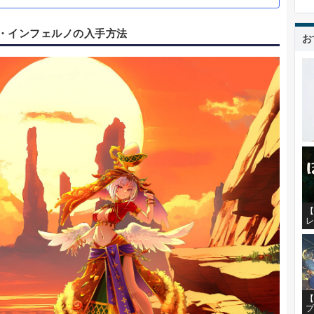
・インフェルノの入手方法
お
【
レ
【
プ