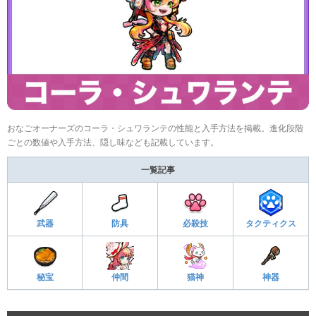
おなごオーナーズのコーラ・シュワランテの性能と入手方法を掲載。進化段階
ごとの数値や入手方法、隠し味なども記載しています。
一覧記事
武器
防具
必殺技
タクティクス
秘宝
仲間
猫神
神器