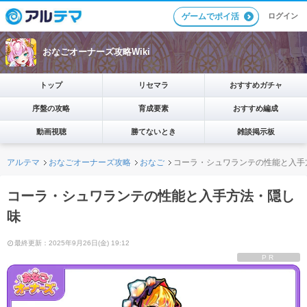
ログイン
ゲームでポイ活
おなごオーナーズ攻略Wiki
トップ
リセマラ
おすすめガチャ
序盤の攻略
育成要素
おすすめ編成
動画視聴
勝てないとき
雑談掲示板
アルテマ
おなごオーナーズ攻略
おなご
コーラ・シュワランテの性能と入手
コーラ・シュワランテの性能と入手方法・隠し
味
最終更新：2025年9月26日(金) 19:12
PR