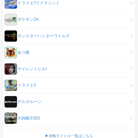
ドラクエ7リイマジンド
ポケモンZA
モンスターハンターワイルズ
あつ森
サイレントヒルf
ドラクエ3
デルタルーン
大戦略SSB2
▶攻略タイトル一覧はこちら