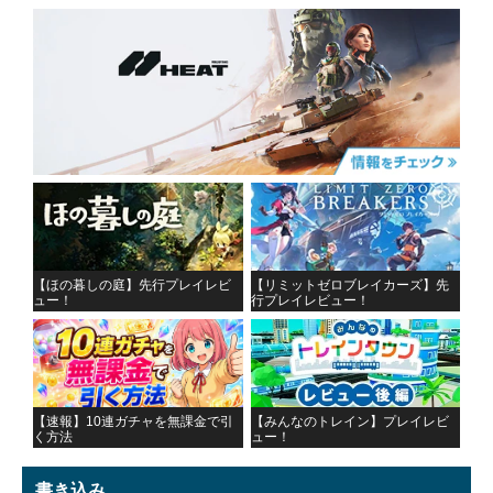
【ほの暮しの庭】先行プレイレビ
【リミットゼロブレイカーズ】先
ュー！
行プレイレビュー！
【速報】10連ガチャを無課金で引
【みんなのトレイン】プレイレビ
く方法
ュー！
書き込み