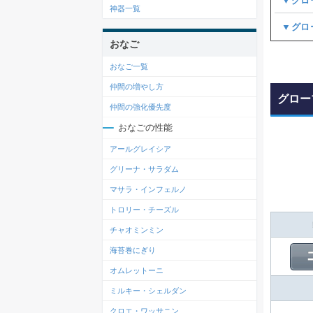
▼グロ
神器一覧
▼グロ
おなご
おなご一覧
仲間の増やし方
グロー
仲間の強化優先度
おなごの性能
アールグレイシア
グリーナ・サラダム
マサラ・インフェルノ
トロリー・チーズル
チャオミンミン
海苔巻にぎり
オムレットーニ
ミルキー・シェルダン
クロエ・ワッサニン