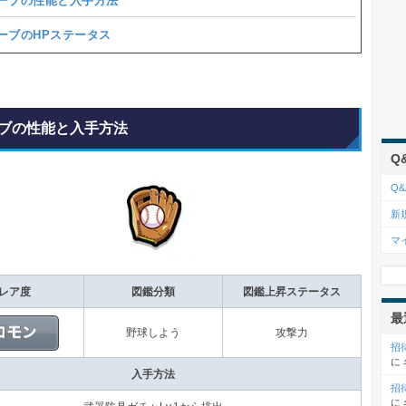
ーブの性能と入手方法
ーブのHPステータス
ブの性能と入手方法
Q
Q&
新
マ
レア度
図鑑分類
図鑑上昇ステータス
最
野球しよう
攻撃力
招
に
入手方法
招
に