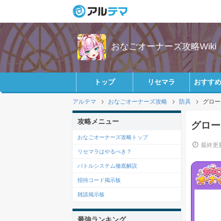
おなごオーナーズ攻略Wiki
トップ
リセマラ
おすす
アルテマ
おなごオーナーズ攻略
防具
グロー
攻略メニュー
グロー
おなごオーナーズ攻略トップ
最終更新
リセマラはやるべき？
バトルシステム徹底解説
招待コード掲示板
雑談掲示板
最強ランキング