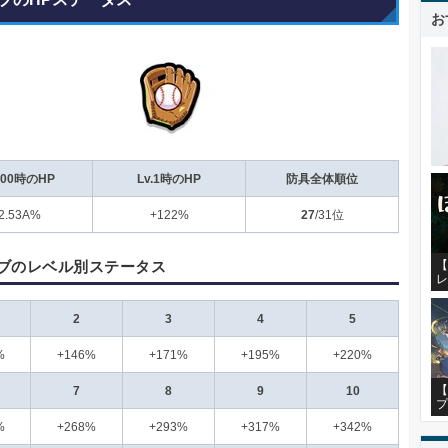
お
.100時のHP
Lv.1時のHP
防具全体順位
2.53A%
+122%
27
/31位
ブのレベル別ステータス
【
レ
2
3
4
5
%
+146%
+171%
+195%
+220%
【
7
8
9
10
プ
%
+268%
+293%
+317%
+342%