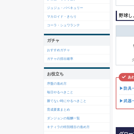
ジュジュ・バベキュリー
野球し
マカロイド・きらり
コーラ・シュワランテ
ガチャ
おすすめガチャ
ガチャの排出確率
お役立ち
あ
序盤の進め方
▶防具
毎日やるべきこと
▶武器
勝てない時にやるべきこと
育成要素まとめ
ダンジョンの報酬一覧
キティラの特別稽古の進め方
グロー