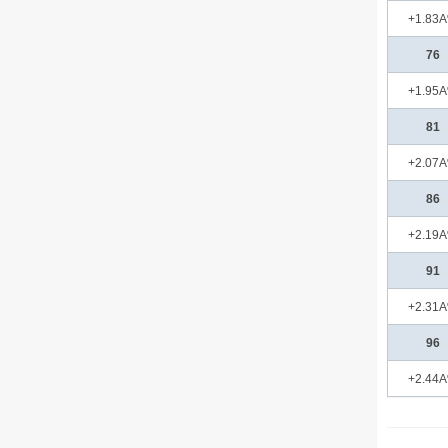
+1.83
76
+1.95
81
+2.07
86
+2.19
91
+2.31
96
+2.44