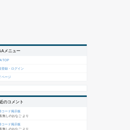
&Aメニュー
A TOP
規登録・ログイン
イページ
近のコメント
待コード掲示板
名無しのおなご
より
待コード掲示板
名無しのおなご
より