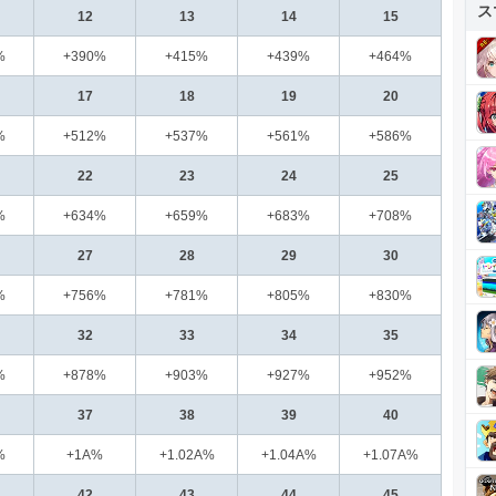
ス
12
13
14
15
%
+390%
+415%
+439%
+464%
17
18
19
20
%
+512%
+537%
+561%
+586%
22
23
24
25
%
+634%
+659%
+683%
+708%
27
28
29
30
%
+756%
+781%
+805%
+830%
32
33
34
35
%
+878%
+903%
+927%
+952%
37
38
39
40
%
+1A%
+1.02A%
+1.04A%
+1.07A%
42
43
44
45