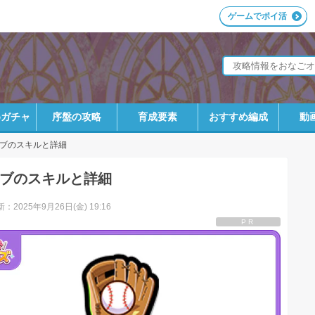
ゲームでポイ活
めガチャ
序盤の攻略
育成要素
おすすめ編成
動
ブのスキルと詳細
ブのスキルと詳細
：2025年9月26日(金) 19:16
PR