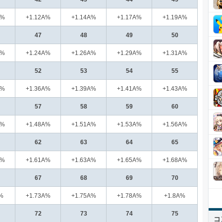
A%
+1.12A%
+1.14A%
+1.17A%
+1.19A%
47
48
49
50
A%
+1.24A%
+1.26A%
+1.29A%
+1.31A%
52
53
54
55
A%
+1.36A%
+1.39A%
+1.41A%
+1.43A%
57
58
59
60
A%
+1.48A%
+1.51A%
+1.53A%
+1.56A%
62
63
64
65
A%
+1.61A%
+1.63A%
+1.65A%
+1.68A%
67
68
69
70
%
+1.73A%
+1.75A%
+1.78A%
+1.8A%
72
73
74
75
コ