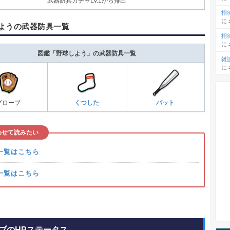
武器防具ガチャLv.1から排出
招
に
ようの武器防具一覧
招
に
図鑑「野球しよう」の武器防具一覧
雑
に
グローブ
くつした
バット
わせて読みたい
一覧はこちら
一覧はこちら
ブのHPステータス