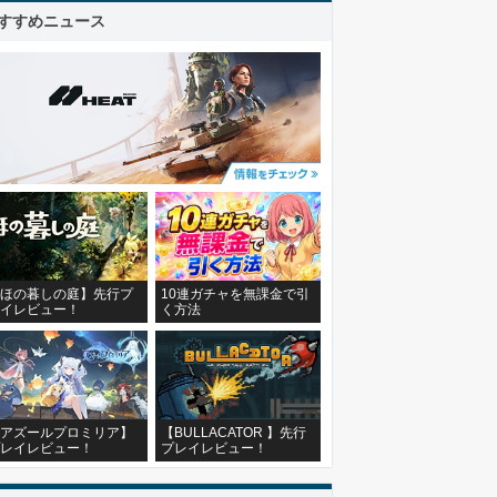
すすめニュース
ほの暮しの庭】先行プ
10連ガチャを無課金で引
イレビュー！
く方法
アズールプロミリア】
【BULLACATOR 】先行
レイレビュー！
プレイレビュー！