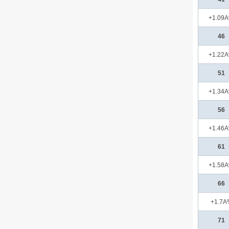
+1.09
46
+1.22
51
+1.34
56
+1.46
61
+1.58
66
+1.7A
71