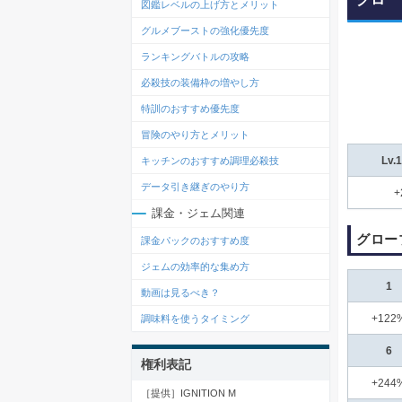
図鑑レベルの上げ方とメリット
グルメブーストの強化優先度
ランキングバトルの攻略
必殺技の装備枠の増やし方
特訓のおすすめ優先度
冒険のやり方とメリット
キッチンのおすすめ調理必殺技
Lv
データ引き継ぎのやり方
+
課金・ジェム関連
グロー
課金パックのおすすめ度
ジェムの効率的な集め方
1
動画は見るべき？
+122
調味料を使うタイミング
6
権利表記
+244
［提供］IGNITION M