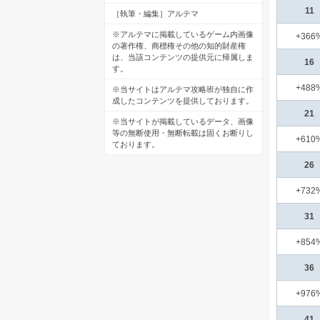
11
［執筆・編集］アルテマ
※アルテマに掲載しているゲーム内画像
+366
の著作権、商標権その他の知的財産権
は、当該コンテンツの提供元に帰属しま
16
す。
+488
※当サイトはアルテマ攻略班が独自に作
成したコンテンツを提供しております。
21
※当サイトが掲載しているデータ、画像
等の無断使用・無断転載は固くお断りし
+610
ております。
26
+732
31
+854
36
+976
41