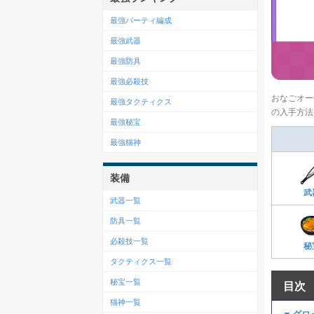
最強パーティ編成
最強武器
最強防具
最強必殺技
おなごオー
最強タクティクス
の入手方法
最強秘宝
最強猫神
装備
武
武器一覧
防具一覧
必殺技一覧
秘
タクティクス一覧
秘宝一覧
目次
猫神一覧