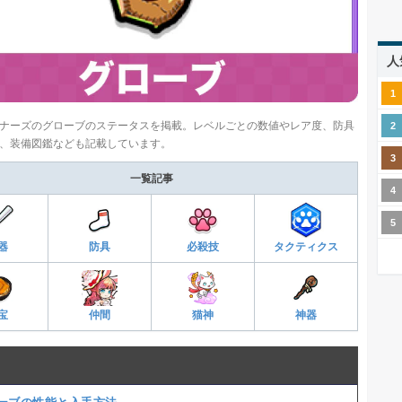
人
ナーズのグローブのステータスを掲載。レベルごとの数値やレア度、防具
、装備図鑑なども記載しています。
一覧記事
器
防具
必殺技
タクティクス
宝
仲間
猫神
神器