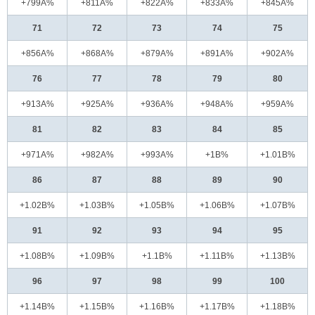
+799A%
+811A%
+822A%
+833A%
+845A%
71
72
73
74
75
+856A%
+868A%
+879A%
+891A%
+902A%
76
77
78
79
80
+913A%
+925A%
+936A%
+948A%
+959A%
81
82
83
84
85
+971A%
+982A%
+993A%
+1B%
+1.01B%
86
87
88
89
90
+1.02B%
+1.03B%
+1.05B%
+1.06B%
+1.07B%
91
92
93
94
95
+1.08B%
+1.09B%
+1.1B%
+1.11B%
+1.13B%
96
97
98
99
100
+1.14B%
+1.15B%
+1.16B%
+1.17B%
+1.18B%