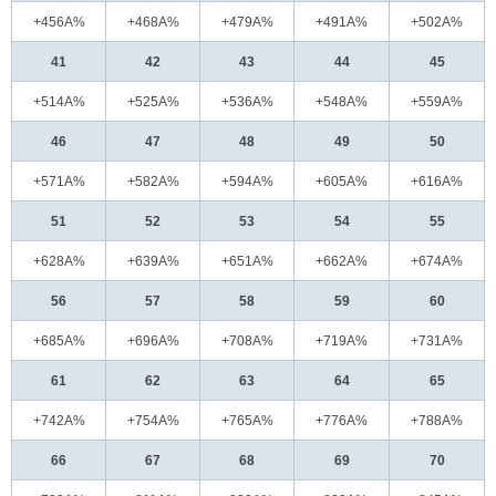
+456A%
+468A%
+479A%
+491A%
+502A%
41
42
43
44
45
+514A%
+525A%
+536A%
+548A%
+559A%
46
47
48
49
50
+571A%
+582A%
+594A%
+605A%
+616A%
51
52
53
54
55
+628A%
+639A%
+651A%
+662A%
+674A%
56
57
58
59
60
+685A%
+696A%
+708A%
+719A%
+731A%
61
62
63
64
65
+742A%
+754A%
+765A%
+776A%
+788A%
66
67
68
69
70