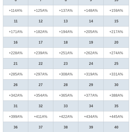
6
7
8
9
10
+114A%
+125A%
+137A%
+148A%
+159A%
11
12
13
14
15
+171A%
+182A%
+194A%
+205A%
+217A%
16
17
18
19
20
+228A%
+239A%
+251A%
+262A%
+274A%
21
22
23
24
25
+285A%
+297A%
+308A%
+319A%
+331A%
26
27
28
29
30
+342A%
+354A%
+365A%
+377A%
+388A%
31
32
33
34
35
+399A%
+411A%
+422A%
+434A%
+445A%
36
37
38
39
40