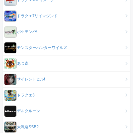
ドラクエ7リイマジンド
ポケモンZA
モンスターハンターワイルズ
あつ森
サイレントヒルf
ドラクエ3
デルタルーン
大戦略SSB2