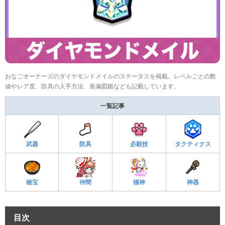
おなごオーナーズのダイヤモンドメイルのステータスを掲載。レベルごとの数
値やレア度、防具の入手方法、装備図鑑なども記載しています。
一覧記事
武器
防具
必殺技
タクティクス
秘宝
仲間
猫神
神器
目次