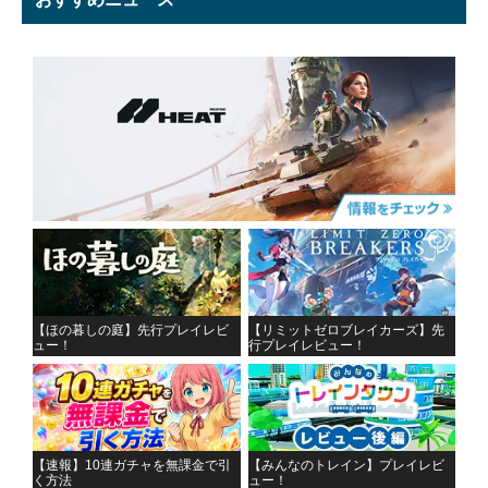
【ほの暮しの庭】先行プレイレビ
【リミットゼロブレイカーズ】先
ュー！
行プレイレビュー！
【速報】10連ガチャを無課金で引
【みんなのトレイン】プレイレビ
く方法
ュー！