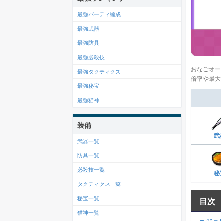
最強パーティ編成
最強武器
最強防具
最強必殺技
おなごオー
最強タクティクス
倍率や最大
最強秘宝
最強猫神
装備
武
武器一覧
防具一覧
必殺技一覧
秘
タクティクス一覧
秘宝一覧
目次
猫神一覧