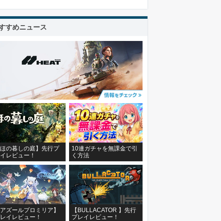
すすめニュース
ほの暮しの庭】先行プ
10連ガチャを無課金で引
イレビュー！
く方法
アズールプロミリア】
【BULLACATOR 】先行
レイレビュー！
プレイレビュー！