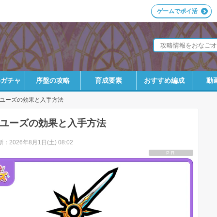
ゲームでポイ活
めガチャ
序盤の攻略
育成要素
おすすめ編成
動
ユーズの効果と入手方法
ユーズの効果と入手方法
：2026年8月1日(土) 08:02
PR