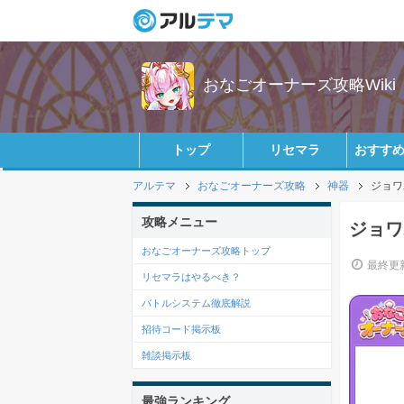
おなごオーナーズ攻略Wiki
トップ
リセマラ
おすす
アルテマ
おなごオーナーズ攻略
神器
ジョワ
攻略メニュー
ジョワ
おなごオーナーズ攻略トップ
最終更新
リセマラはやるべき？
バトルシステム徹底解説
招待コード掲示板
雑談掲示板
最強ランキング