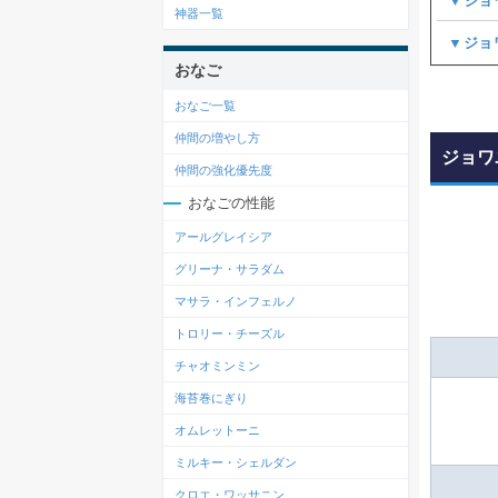
▼ジョ
神器一覧
▼ジョ
おなご
おなご一覧
仲間の増やし方
ジョワ
仲間の強化優先度
おなごの性能
アールグレイシア
グリーナ・サラダム
マサラ・インフェルノ
トロリー・チーズル
チャオミンミン
海苔巻にぎり
オムレットーニ
ミルキー・シェルダン
クロエ・ワッサニン