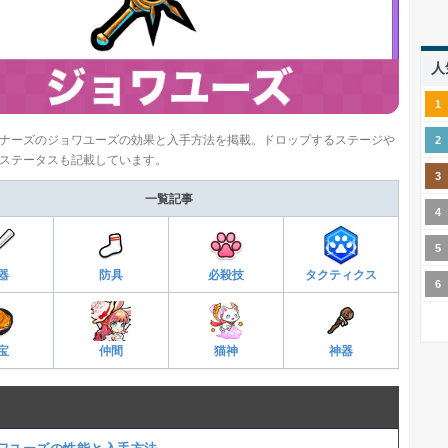
人
ナーズのジョワユーズの効果と入手方法を掲載。ドロップするステージや
ステータスも記載しています。
一覧記事
器
防具
必殺技
タクティクス
宝
仲間
猫神
神器