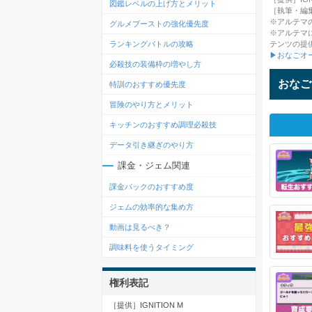
図鑑レベルの上げ方とメリット
［執筆・編
※アルテマ
グルメブーストの強化優先度
※アルテマ
テンツの提
ランキングバトルの攻略
▶おなごオ
必殺技の装備枠の増やし方
おなご
特訓のおすすめ優先度
冒険のやり方とメリット
キッチンのおすすめ調理必殺技
データ引き継ぎのやり方
課金・ジェム関連
課金パックのおすすめ度
ジェムの効率的な集め方
動画は見るべき？
調味料を使うタイミング
権利表記
［提供］IGNITION M