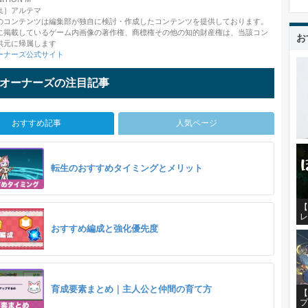
集］アルテマ
のコンテンツは編集部が独自に検討・作成したコンテンツを提供しております。
に掲載しているゲーム内画像の著作権、商標権その他の知的財産権は、当該コン
お
供元に帰属します
ーナーズ公式サイト
オーナーズの注目記事
おすすめ記事
人気ページ
転生のおすすめタイミングとメリット
【
レ
おすすめ編成と強化優先度
育成要素まとめ｜主人公と仲間の育て方
【
プ