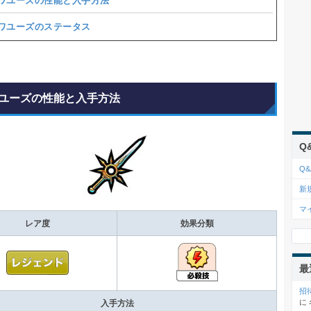
ワユーズの性能と入手方法
ワユーズのステータス
ユーズの性能と入手方法
Q
Q&
新
マ
レア度
効果分類
最
招
に
入手方法