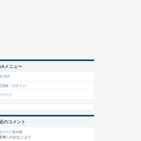
&Aメニュー
A TOP
規登録・ログイン
イページ
近のコメント
待コード掲示板
名無しのおなご
より