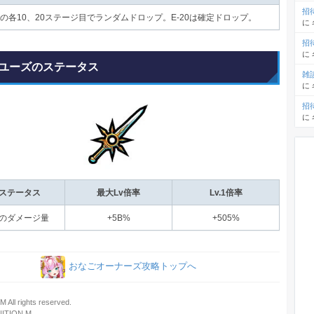
招
Eの各10、20ステージ目でランダムドロップ。E-20は確定ドロップ。
に
招
に
ユーズのステータス
雑
に
招
に
ステータス
最大Lv倍率
Lv.1倍率
のダメージ量
+5B%
+505%
おなごオーナーズ攻略トップへ
 All rights reserved.
TION M