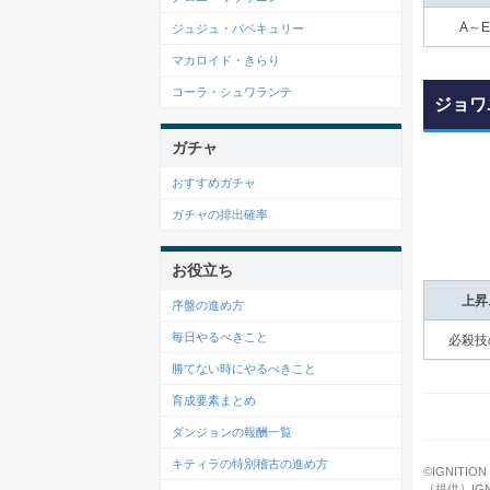
A～
ジュジュ・バベキュリー
マカロイド・きらり
コーラ・シュワランテ
ジョワ
ガチャ
おすすめガチャ
ガチャの排出確率
お役立ち
上昇
序盤の進め方
毎日やるべきこと
必殺技
勝てない時にやるべきこと
育成要素まとめ
ダンジョンの報酬一覧
キティラの特別稽古の進め方
©IGNITION M
［提供］IGNI