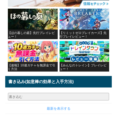
【ほの暮しの庭】先行プレイレビ
【リミットゼロブレイカーズ】先
ュー！
行プレイレビュー！
【速報】10連ガチャを無課金で引
【みんなのトレイン】プレイレビ
く方法
ュー！
書き込み
(如意棒の効果と入手方法)
最新を表示する