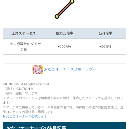
上昇ステータス
最大Lv倍率
Lv.1倍率
コモン必殺技のダメー
+500A%
+50.5%
ジ量
おなごオーナーズ攻略トップへ
©IGNITION M All rights reserved.
［提供］IGNITION M
［執筆・編集］アルテマ
※アルテマのコンテンツは編集部が独自に検討・作成したコンテンツを提供しており
ます。
※アルテマに掲載しているゲーム内画像の著作権、商標権その他の知的財産権は、当
該コンテンツの提供元に帰属します
▶おなごオーナーズ公式サイト
おなごオーナーズの注目記事