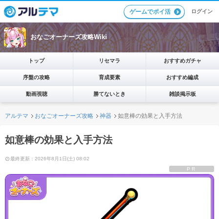
ログイン
ゲームでポイ活
おなごオーナーズ攻略Wiki
トップ
リセマラ
おすすめガチャ
序盤の攻略
育成要素
おすすめ編成
動画視聴
勝てないとき
雑談掲示板
アルテマ
おなごオーナーズ攻略
神器
如意棒の効果と入手方法
如意棒の効果と入手方法
最終更新：2026年8月1日(土) 08:02
PR