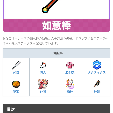
おなごオーナーズの如意棒の効果と入手方法を掲載。ドロップするステージや
倍率や最大ステータスも記載しています。
一覧記事
武器
防具
必殺技
タクティクス
秘宝
仲間
猫神
神器
目次