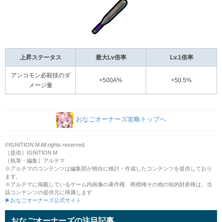
上昇ステータス
最大Lv倍率
Lv.1倍率
アンコモン必殺技のダ
+500A%
+50.5%
メージ量
おなごオーナーズ攻略トップへ
©IGNITION M All rights reserved.
［提供］IGNITION M
［執筆・編集］アルテマ
※アルテマのコンテンツは編集部が独自に検討・作成したコンテンツを提供しており
ます。
※アルテマに掲載しているゲーム内画像の著作権、商標権その他の知的財産権は、当
該コンテンツの提供元に帰属します
▶おなごオーナーズ公式サイト
おなごオーナーズの注目記事