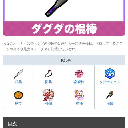
おなごオーナーズのダグダの棍棒の効果と入手方法を掲載。ドロップするステ
ージや倍率や最大ステータスも記載しています。
一覧記事
武器
防具
必殺技
タクティクス
秘宝
仲間
猫神
神器
目次