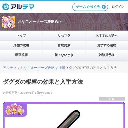
ログイン
ゲームでポイ活
おなごオーナーズ攻略Wiki
トップ
リセマラ
おすすめガチャ
序盤の攻略
育成要素
おすすめ編成
動画視聴
勝てないとき
雑談掲示板
アルテマ
おなごオーナーズ攻略
神器
ダグダの棍棒の効果と入手方法
ダグダの棍棒の効果と入手方法
最終更新：2026年8月1日(土) 08:02
PR