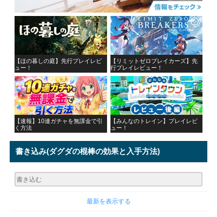
【ほの暮しの庭】先行プレイレビ
【リミットゼロブレイカーズ】先
ュー！
行プレイレビュー！
【速報】10連ガチャを無課金で引
【みんなのトレイン】プレイレビ
く方法
ュー！
書き込み
(ダグダの棍棒の効果と入手方法)
最新を表示する