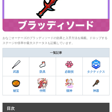
おなごオーナーズのブラッディソードの効果と入手方法を掲載。ドロップする
ステージや倍率や最大ステータスも記載しています。
一覧記事
武器
防具
必殺技
タクティクス
秘宝
仲間
猫神
神器
目次