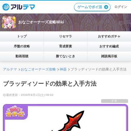
ログイン
ゲームでポイ活
おなごオーナーズ攻略Wiki
トップ
リセマラ
おすすめガチャ
序盤の攻略
育成要素
おすすめ編成
動画視聴
勝てないとき
雑談掲示板
アルテマ
おなごオーナーズ攻略
神器
ブラッディソードの効果と入手方法
ブラッディソードの効果と入手方法
最終更新：2026年8月1日(土) 08:02
PR