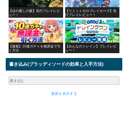
【ほの暮しの庭】先行プレイレビ
【リミットゼロブレイカーズ】先
ュー！
行プレイレビュー！
【速報】10連ガチャを無課金で引
【みんなのトレイン】プレイレビ
く方法
ュー！
書き込み
(ブラッディソードの効果と入手方法)
最新を表示する