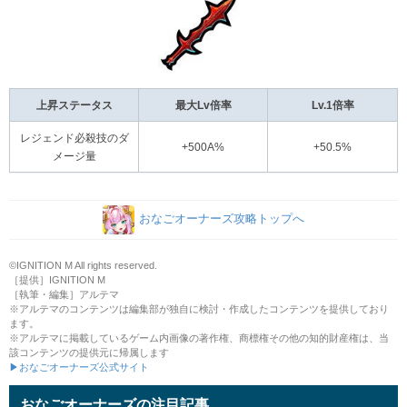
上昇ステータス
最大Lv倍率
Lv.1倍率
レジェンド必殺技のダ
+500A%
+50.5%
メージ量
おなごオーナーズ攻略トップへ
©IGNITION M All rights reserved.
［提供］IGNITION M
［執筆・編集］アルテマ
※アルテマのコンテンツは編集部が独自に検討・作成したコンテンツを提供しており
ます。
※アルテマに掲載しているゲーム内画像の著作権、商標権その他の知的財産権は、当
該コンテンツの提供元に帰属します
▶おなごオーナーズ公式サイト
おなごオーナーズの注目記事