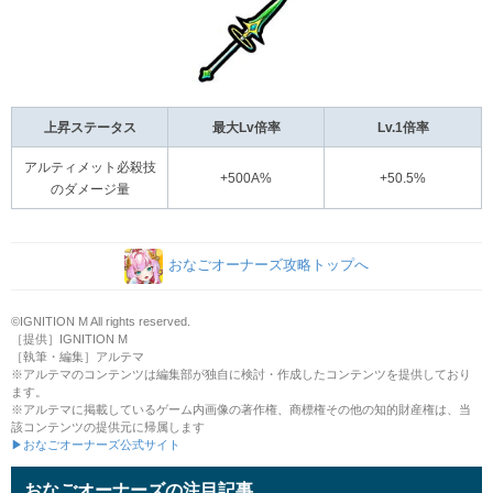
上昇ステータス
最大Lv倍率
Lv.1倍率
アルティメット必殺技
+500A%
+50.5%
のダメージ量
おなごオーナーズ攻略トップへ
©IGNITION M All rights reserved.
［提供］IGNITION M
［執筆・編集］アルテマ
※アルテマのコンテンツは編集部が独自に検討・作成したコンテンツを提供しており
ます。
※アルテマに掲載しているゲーム内画像の著作権、商標権その他の知的財産権は、当
該コンテンツの提供元に帰属します
▶おなごオーナーズ公式サイト
おなごオーナーズの注目記事