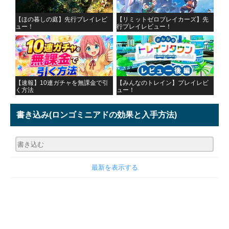
【ほの暮しの庭】先行プレイレビ
【リミットゼロブレイカーズ】先
ュー！
行プレイレビュー！
【速報】10連ガチャを無課金で引
【みんなのトレイン】プレイレビ
く方法
ュー！
書き込み
(ロンゴミニアドの効果と入手方法)
最新を表示する