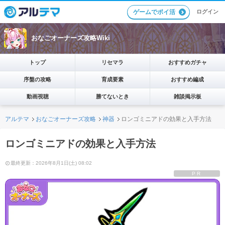
ログイン
ゲームでポイ活
おなごオーナーズ攻略Wiki
トップ
リセマラ
おすすめガチャ
序盤の攻略
育成要素
おすすめ編成
動画視聴
勝てないとき
雑談掲示板
アルテマ
おなごオーナーズ攻略
神器
ロンゴミニアドの効果と入手方法
ロンゴミニアドの効果と入手方法
最終更新：2026年8月1日(土) 08:02
PR