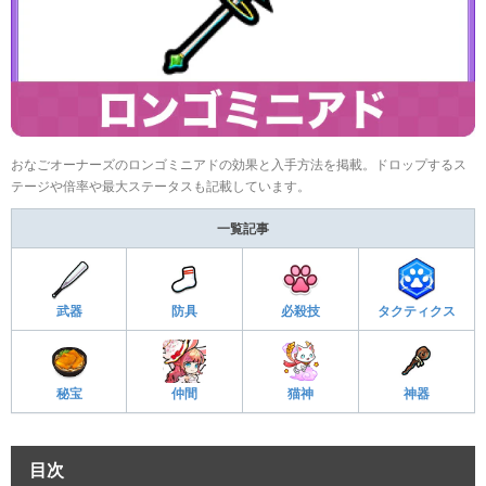
おなごオーナーズのロンゴミニアドの効果と入手方法を掲載。ドロップするス
テージや倍率や最大ステータスも記載しています。
一覧記事
武器
防具
必殺技
タクティクス
秘宝
仲間
猫神
神器
目次