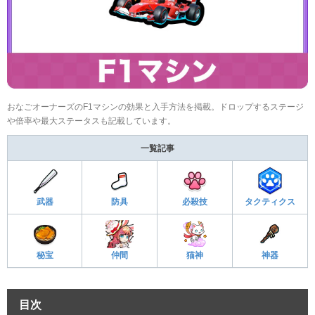
おなごオーナーズのF1マシンの効果と入手方法を掲載。ドロップするステージ
や倍率や最大ステータスも記載しています。
一覧記事
武器
防具
必殺技
タクティクス
秘宝
仲間
猫神
神器
目次