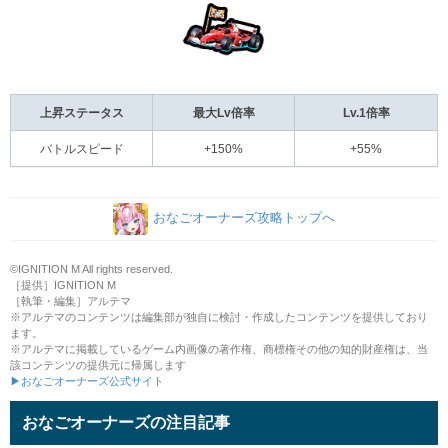
上昇ステータス
最大Lv倍率
Lv.1倍率
バトルスピード
+150%
+55%
おなごオーナーズ攻略トップへ
©IGNITION M All rights reserved.
［提供］IGNITION M
［執筆・編集］アルテマ
※アルテマのコンテンツは編集部が独自に検討・作成したコンテンツを提供しており
ます。
※アルテマに掲載しているゲーム内画像の著作権、商標権その他の知的財産権は、当
該コンテンツの提供元に帰属します
▶おなごオーナーズ公式サイト
おなごオーナーズの注目記事