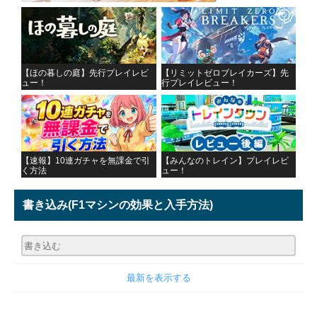
【ほの暮しの庭】先行プレイレビ
【リミットゼロブレイカーズ】先
ュー！
行プレイレビュー！
【速報】10連ガチャを無課金で引
【みんなのトレイン】プレイレビ
く方法
ュー！
書き込み
(F1マシンの効果と入手方法)
最新を表示する