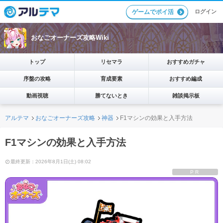
ログイン
ゲームでポイ活
おなごオーナーズ攻略Wiki
トップ
リセマラ
おすすめガチャ
序盤の攻略
育成要素
おすすめ編成
動画視聴
勝てないとき
雑談掲示板
アルテマ
おなごオーナーズ攻略
神器
F1マシンの効果と入手方法
F1マシンの効果と入手方法
最終更新：2026年8月1日(土) 08:02
PR