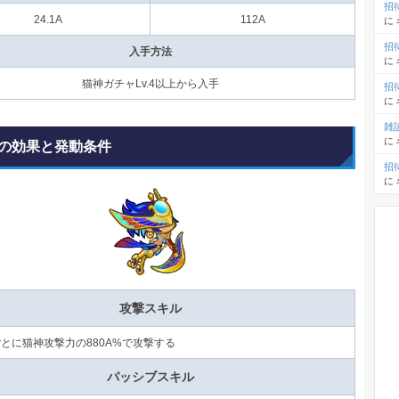
招
24.1A
112A
に
招
入手方法
に
猫神ガチャLv.4以上から入手
招
に
雑
に
の効果と発動条件
招
に
攻撃スキル
秒ごとに猫神攻撃力の880A%で攻撃する
パッシブスキル