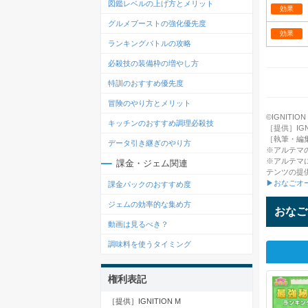
図鑑レベルの上げ方とメリット
効果
グルメブーストの強化優先度
効果
ランキングバトルの攻略
必殺技の装備枠の増やし方
特訓のおすすめ優先度
冒険のやり方とメリット
©IGNITION M
キッチンのおすすめ調理必殺技
［提供］IGNI
［執筆・編
データ引き継ぎのやり方
※アルテマ
※アルテマ
課金・ジェム関連
テンツの提
▶おなごオ
課金パックのおすすめ度
ジェムの効率的な集め方
おなご
動画は見るべき？
調味料を使うタイミング
権利表記
［提供］IGNITION M