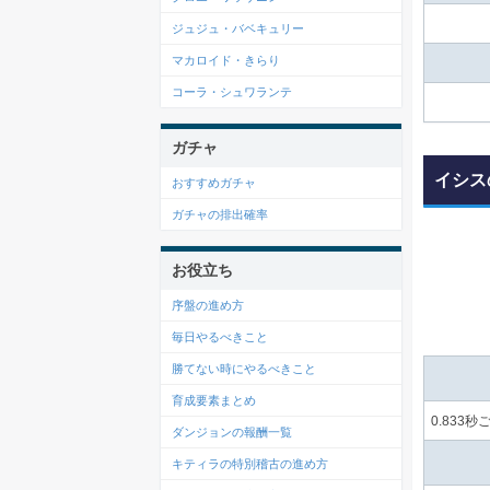
ジュジュ・バベキュリー
マカロイド・きらり
コーラ・シュワランテ
ガチャ
イシス
おすすめガチャ
ガチャの排出確率
お役立ち
序盤の進め方
毎日やるべきこと
勝てない時にやるべきこと
育成要素まとめ
0.833
ダンジョンの報酬一覧
キティラの特別稽古の進め方