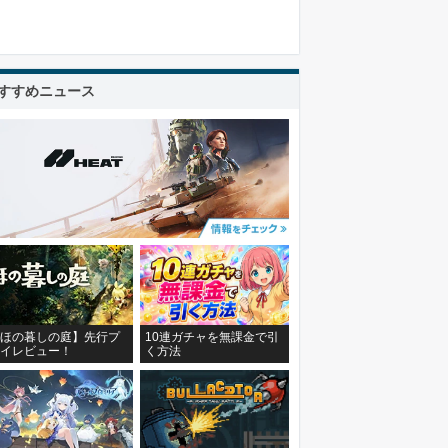
すすめニュース
ほの暮しの庭】先行プ
10連ガチャを無課金で引
イレビュー！
く方法