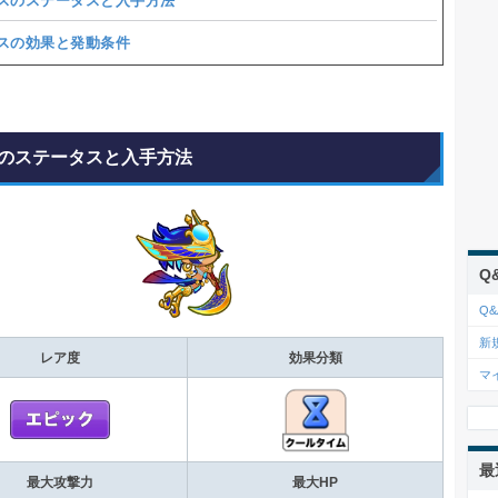
スのステータスと入手方法
スの効果と発動条件
のステータスと入手方法
Q
Q&
新
レア度
効果分類
マ
最
最大攻撃力
最大HP