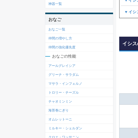
▼イシ
神器一覧
▼イシ
おなご
おなご一覧
仲間の増やし方
イシス
仲間の強化優先度
おなごの性能
アールグレイシア
グリーナ・サラダム
マサラ・インフェルノ
トロリー・チーズル
チャオミンミン
海苔巻にぎり
オムレットーニ
ミルキー・シェルダン
クロエ・ワッサニン