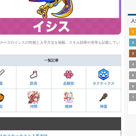
人
ナーズのイシスの性能と入手方法を掲載。スキル効果や倍率も記載してい
一覧記事
器
防具
必殺技
タクティクス
宝
仲間
猫神
神器