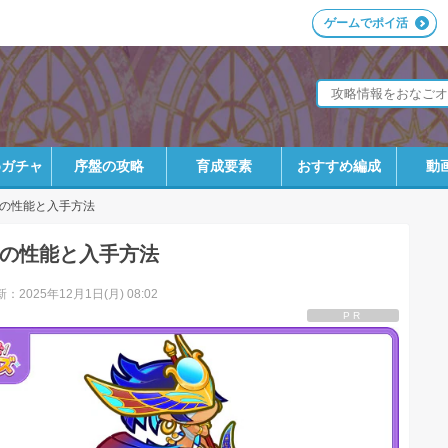
ゲームでポイ活
めガチャ
序盤の攻略
育成要素
おすすめ編成
動
の性能と入手方法
の性能と入手方法
：2025年12月1日(月) 08:02
PR