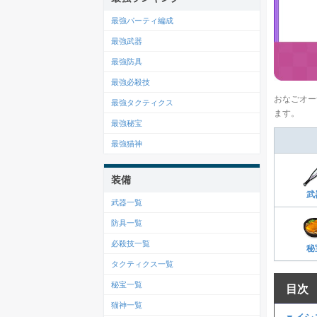
最強パーティ編成
最強武器
最強防具
最強必殺技
おなごオー
最強タクティクス
ます。
最強秘宝
最強猫神
装備
武
武器一覧
防具一覧
必殺技一覧
秘
タクティクス一覧
秘宝一覧
目次
猫神一覧