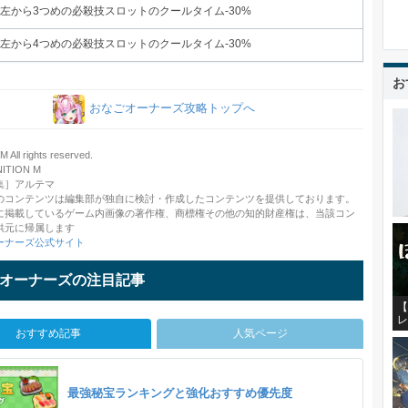
左から3つめの必殺技スロットのクールタイム-30%
左から4つめの必殺技スロットのクールタイム-30%
お
おなごオーナーズ攻略トップへ
 All rights reserved.
TION M
集］アルテマ
のコンテンツは編集部が独自に検討・作成したコンテンツを提供しております。
に掲載しているゲーム内画像の著作権、商標権その他の知的財産権は、当該コン
供元に帰属します
ーナーズ公式サイト
オーナーズの注目記事
【
レ
おすすめ記事
人気ページ
最強秘宝ランキングと強化おすすめ優先度