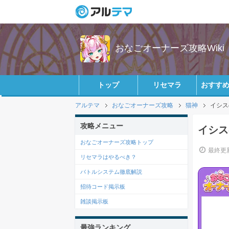
おなごオーナーズ攻略Wiki
トップ
リセマラ
おすす
アルテマ
おなごオーナーズ攻略
猫神
イシス
攻略メニュー
イシス
おなごオーナーズ攻略トップ
最終更新
リセマラはやるべき？
バトルシステム徹底解説
招待コード掲示板
雑談掲示板
最強ランキング