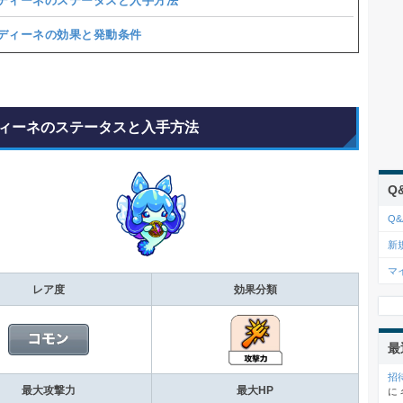
ディーネのステータスと入手方法
ディーネの効果と発動条件
ィーネのステータスと入手方法
Q
Q&
新
マ
レア度
効果分類
最
招
最大攻撃力
最大HP
に