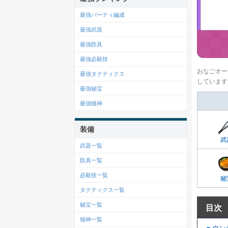
最強パーティ編成
最強武器
最強防具
最強必殺技
おなごオー
最強タクティクス
しています
最強秘宝
最強猫神
装備
武
武器一覧
防具一覧
必殺技一覧
秘
タクティクス一覧
秘宝一覧
目次
猫神一覧