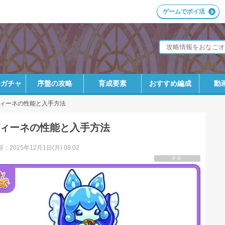
ゲームでポイ活
めガチャ
序盤の攻略
育成要素
おすすめ編成
動
ィーネの性能と入手方法
ィーネの性能と入手方法
：2025年12月1日(月) 08:02
PR