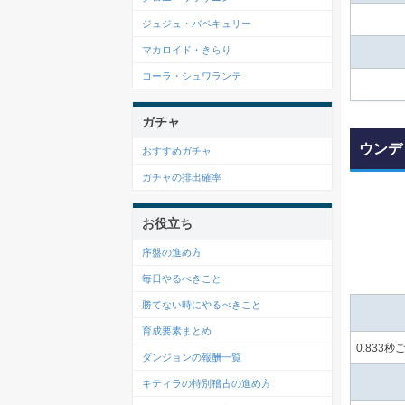
ジュジュ・バベキュリー
マカロイド・きらり
コーラ・シュワランテ
ガチャ
ウンデ
おすすめガチャ
ガチャの排出確率
お役立ち
序盤の進め方
毎日やるべきこと
勝てない時にやるべきこと
育成要素まとめ
0.833
ダンジョンの報酬一覧
キティラの特別稽古の進め方