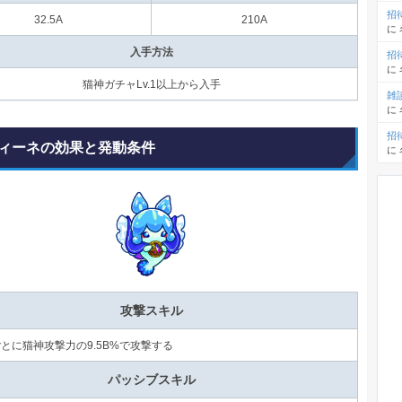
招
32.5A
210A
に
入手方法
招
に
猫神ガチャLv.1以上から入手
雑
に
招
ィーネの効果と発動条件
に
攻撃スキル
秒ごとに猫神攻撃力の9.5B%で攻撃する
パッシブスキル