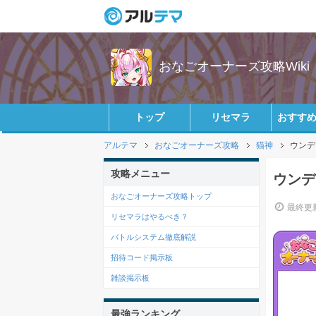
おなごオーナーズ攻略Wiki
トップ
リセマラ
おすす
アルテマ
おなごオーナーズ攻略
猫神
ウンデ
攻略メニュー
ウンデ
おなごオーナーズ攻略トップ
最終更新
リセマラはやるべき？
バトルシステム徹底解説
招待コード掲示板
雑談掲示板
最強ランキング