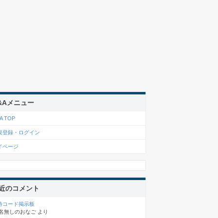
&Aメニュー
A TOP
規登録・ログイン
イページ
近のコメント
待コード掲示板
名無しのおなご
より