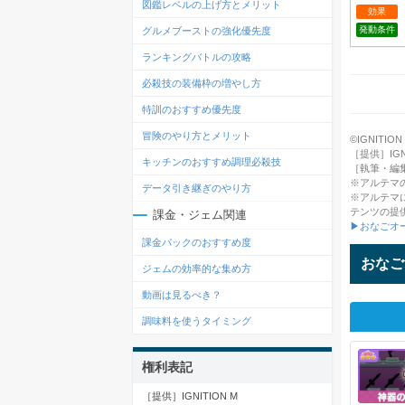
図鑑レベルの上げ方とメリット
効果
発動条件
グルメブーストの強化優先度
ランキングバトルの攻略
必殺技の装備枠の増やし方
特訓のおすすめ優先度
冒険のやり方とメリット
©IGNITION M
［提供］IGNI
キッチンのおすすめ調理必殺技
［執筆・編
※アルテマ
データ引き継ぎのやり方
※アルテマ
テンツの提
課金・ジェム関連
▶おなごオ
課金パックのおすすめ度
おなご
ジェムの効率的な集め方
動画は見るべき？
調味料を使うタイミング
権利表記
［提供］IGNITION M