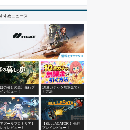
すすめニュース
ほの暮しの庭】先行プ
10連ガチャを無課金で引
イレビュー！
く方法
アズールプロミリア】
【BULLACATOR 】先行
レイレビュー！
プレイレビュー！