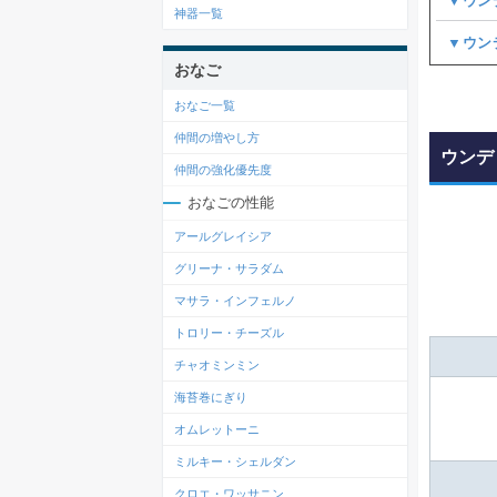
▼ウン
神器一覧
▼ウン
おなご
おなご一覧
仲間の増やし方
ウンデ
仲間の強化優先度
おなごの性能
アールグレイシア
グリーナ・サラダム
マサラ・インフェルノ
トロリー・チーズル
チャオミンミン
海苔巻にぎり
オムレットーニ
ミルキー・シェルダン
クロエ・ワッサニン