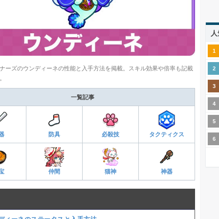
人
ナーズのウンディーネの性能と入手方法を掲載。スキル効果や倍率も記載
。
一覧記事
器
防具
必殺技
タクティクス
宝
仲間
猫神
神器