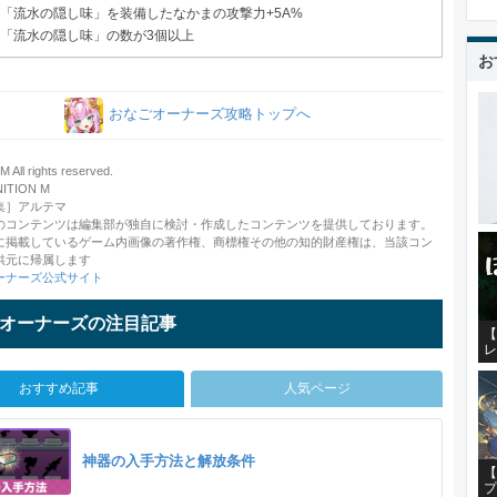
「流水の隠し味」を装備したなかまの攻撃力+5A%
「流水の隠し味」の数が3個以上
お
おなごオーナーズ攻略トップへ
 All rights reserved.
TION M
集］アルテマ
のコンテンツは編集部が独自に検討・作成したコンテンツを提供しております。
に掲載しているゲーム内画像の著作権、商標権その他の知的財産権は、当該コン
供元に帰属します
ーナーズ公式サイト
オーナーズの注目記事
【
レ
おすすめ記事
人気ページ
神器の入手方法と解放条件
【
プ