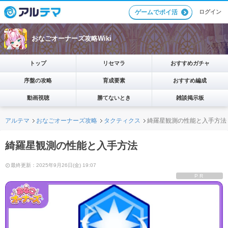
ログイン
ゲームでポイ活
おなごオーナーズ攻略Wiki
トップ
リセマラ
おすすめガチャ
序盤の攻略
育成要素
おすすめ編成
動画視聴
勝てないとき
雑談掲示板
アルテマ
おなごオーナーズ攻略
タクティクス
綺羅星観測の性能と入手方法
綺羅星観測の性能と入手方法
最終更新：2025年9月26日(金) 19:07
PR