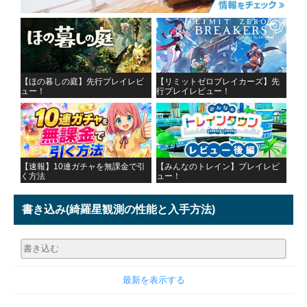
【ほの暮しの庭】先行プレイレビ
【リミットゼロブレイカーズ】先
ュー！
行プレイレビュー！
【速報】10連ガチャを無課金で引
【みんなのトレイン】プレイレビ
く方法
ュー！
書き込み
(綺羅星観測の性能と入手方法)
最新を表示する