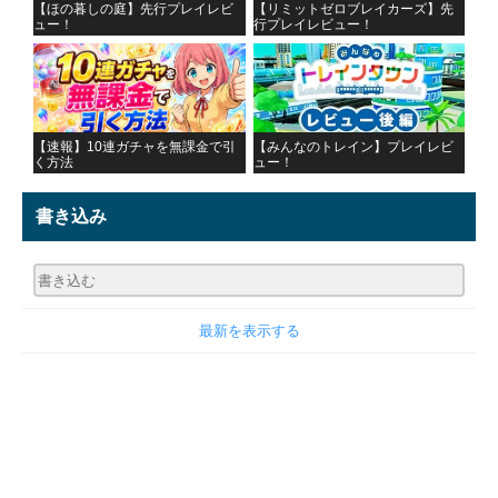
【ほの暮しの庭】先行プレイレビ
【リミットゼロブレイカーズ】先
ュー！
行プレイレビュー！
【速報】10連ガチャを無課金で引
【みんなのトレイン】プレイレビ
く方法
ュー！
書き込み
最新を表示する