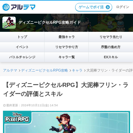
ログイン
ゲームでポイ活
ディズニーピクセルRPG攻略ガイド
トップ
最強キャラ
リセマラ当たり
イベント
リセマラやり方
序盤の進め方
バトルチャレンジ
キャラ一覧
EXスキル
アルテマ
ディズニーピクセルRPG攻略
キャラ
大泥棒フリン・ライダーの評
【ディズニーピクセルRPG】大泥棒フリン・ラ
イダーの評価とスキル
最終更新：2024年10月11日(金) 14:54