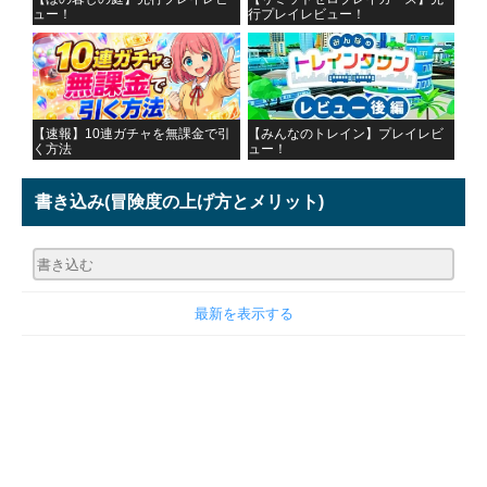
ュー！
行プレイレビュー！
【速報】10連ガチャを無課金で引
【みんなのトレイン】プレイレビ
く方法
ュー！
書き込み
(冒険度の上げ方とメリット)
最新を表示する