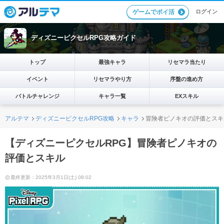
ログイン
ゲームでポイ活
ディズニーピクセルRPG攻略ガイド
トップ
最強キャラ
リセマラ当たり
イベント
リセマラやり方
序盤の進め方
バトルチャレンジ
キャラ一覧
EXスキル
アルテマ
ディズニーピクセルRPG攻略
キャラ
冒険者ピノキオの評価とスキ
【ディズニーピクセルRPG】冒険者ピノキオの
評価とスキル
最終更新：2025年3月1日(土) 08:02