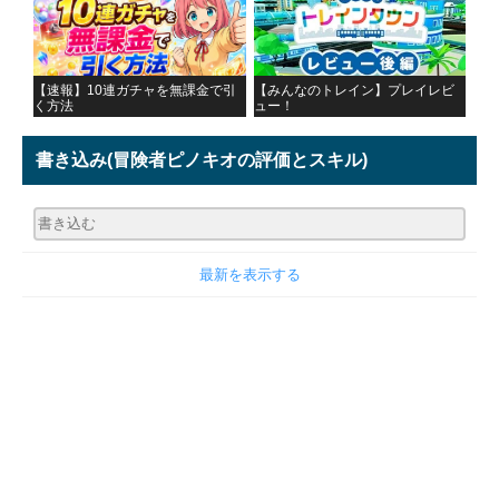
【速報】10連ガチャを無課金で引
【みんなのトレイン】プレイレビ
く方法
ュー！
書き込み
(冒険者ピノキオの評価とスキル)
最新を表示する