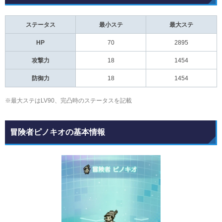
ステータス
最小ステ
最大ステ
HP
70
2895
攻撃力
18
1454
防御力
18
1454
※最大ステはLV90、完凸時のステータスを記載
冒険者ピノキオの基本情報