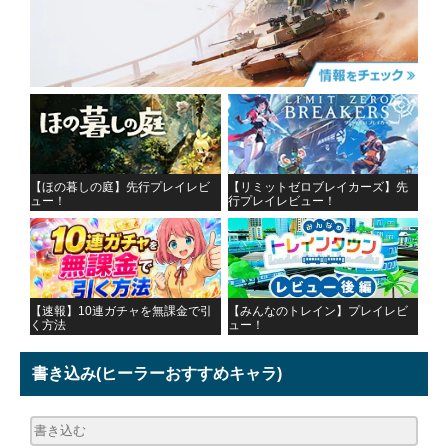
【ほの暮しの庭】先行プレイレビ
【リミットゼロブレイカーズ】先
ュー！
行プレイレビュー！
【速報】10連ガチャを無課金で引
【みんなのトレイン】プレイレビ
く方法
ュー！
書き込み
(ヒーラーおすすめキャラ)