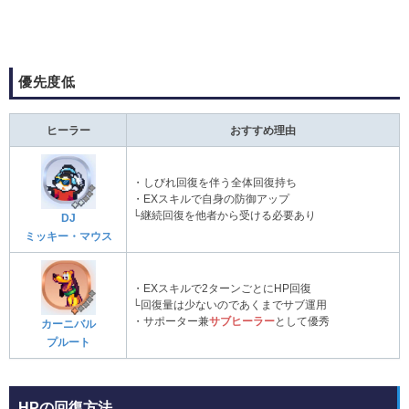
優先度低
ヒーラー
おすすめ理由
・しびれ回復を伴う全体回復持ち
・EXスキルで自身の防御アップ
└継続回復を他者から受ける必要あり
DJ
ミッキー・マウス
・EXスキルで2ターンごとにHP回復
└回復量は少ないのであくまでサブ運用
・サポーター兼
サブヒーラー
として優秀
カーニバル
プルート
HPの回復方法