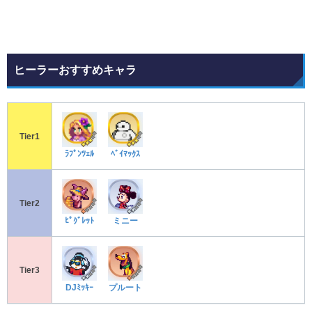
ヒーラーおすすめキャラ
Tier1
ﾗﾌﾟﾝﾂｪﾙ
ﾍﾞｲﾏｯｸｽ
Tier2
ﾋﾟｸﾞﾚｯﾄ
ミニー
Tier3
DJﾐｯｷｰ
プルート