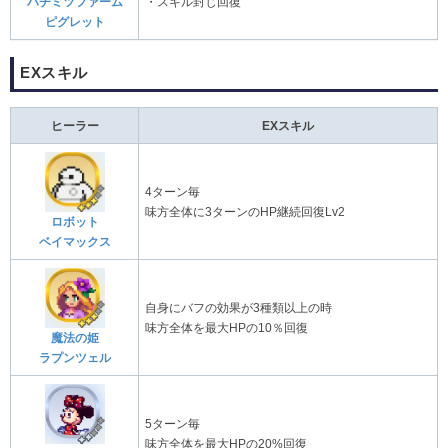
ハチミツファーム
・スキル封じ回復
ピグレット
EXスキル
ヒーラー
EXスキル
4ターン毎
味方全体に3ターンのHP継続回復Lv2
ロボット
ベイマックス
自身にバフの効果が3種類以上の時
味方全体を最大HPの10％回復
魔法の姫
ラプンツェル
5ターン毎
味方全体を最大HPの20%回復