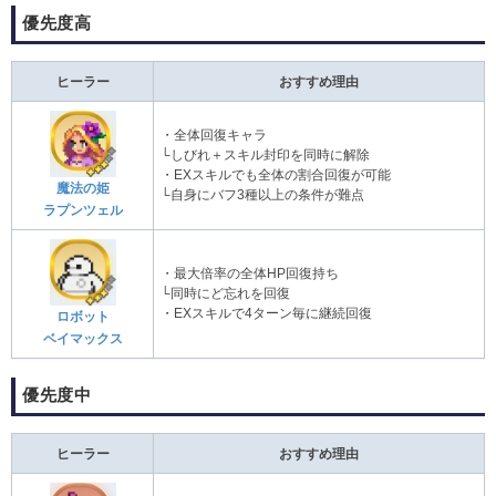
優先度高
ヒーラー
おすすめ理由
・全体回復キャラ
└しびれ＋スキル封印を同時に解除
・EXスキルでも全体の割合回復が可能
魔法の姫
└自身にバフ3種以上の条件が難点
ラプンツェル
・最大倍率の全体HP回復持ち
└同時にど忘れを回復
・EXスキルで4ターン毎に継続回復
ロボット
ベイマックス
優先度中
ヒーラー
おすすめ理由