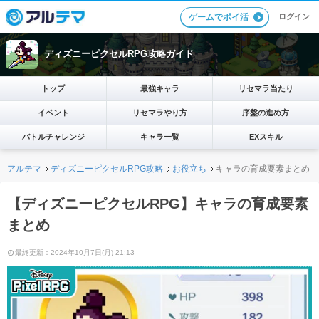
ログイン
ゲームでポイ活
ディズニーピクセルRPG攻略ガイド
トップ
最強キャラ
リセマラ当たり
イベント
リセマラやり方
序盤の進め方
バトルチャレンジ
キャラ一覧
EXスキル
アルテマ
ディズニーピクセルRPG攻略
お役立ち
キャラの育成要素まとめ
【ディズニーピクセルRPG】キャラの育成要素
まとめ
最終更新：2024年10月7日(月) 21:13