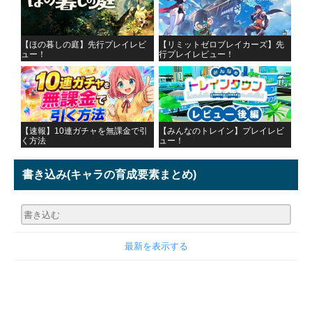
【ほの暮しの庭】先行プレイレビ
【リミットゼロブレイカーズ】先
ュー！
行プレイレビュー！
【速報】10連ガチャを無課金で引
【みんなのトレイン】プレイレビ
く方法
ュー！
書き込み
(キャラの育成要素まとめ)
最新を表示する