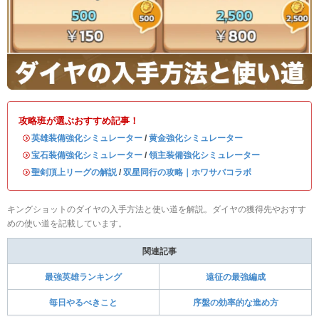
攻略班が選ぶおすすめ記事！
・
英雄装備強化シミュレーター
/
黄金強化シミュレーター
・
宝石装備強化シミュレーター
/
領主装備強化シミュレーター
・
聖剣頂上リーグの解説
/
双星同行の攻略｜ホワサバコラボ
キングショットのダイヤの入手方法と使い道を解説。ダイヤの獲得先やおすす
めの使い道を記載しています。
関連記事
最強英雄ランキング
遠征の最強編成
毎日やるべきこと
序盤の効率的な進め方