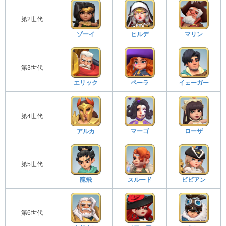
第2世代
ゾーイ
ヒルデ
マリン
第3世代
エリック
ペーラ
イェーガー
第4世代
アルカ
マーゴ
ローザ
第5世代
龍飛
スルード
ビビアン
第6世代