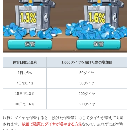
保管日数と金利
1,000ダイヤを預けた際の増加値
1日で5％
50ダイヤ
7日で0.7％
50ダイヤ
15日で1.3％
200ダイヤ
30日で1.6％
500ダイヤ
銀行にダイヤを保管すると、預けた保管箱に応じてダイヤが増えて返却
されます。
放置で確実にダイヤが増やせる方法
なので、忘れずに必ず利