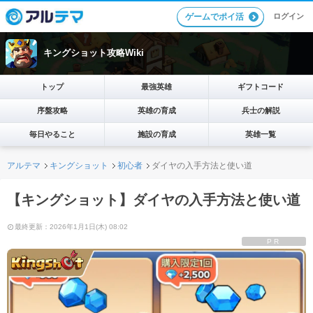
ログイン
ゲームでポイ活
キングショット攻略Wiki
トップ
最強英雄
ギフトコード
序盤攻略
英雄の育成
兵士の解説
毎日やること
施設の育成
英雄一覧
アルテマ
キングショット
初心者
ダイヤの入手方法と使い道
【キングショット】ダイヤの入手方法と使い道
最終更新：2026年1月1日(木) 08:02
PR