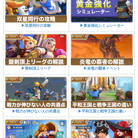
▶双星同行の攻略
▶黄金強化シミュレーター
▶聖剣頂上リーグ
▶炎竜の覇者イベント
▶戦力が伸びない人の共通点
▶平和王国と戦争王国の違い