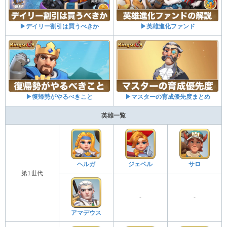
▶デイリー割引は買うべきか
▶英雄進化ファンド
▶復帰勢がやるべきこと
▶マスターの育成優先度まとめ
英雄一覧
ヘルガ
ジェベル
サロ
第1世代
-
-
アマデウス