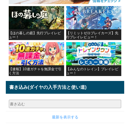
【ほの暮しの庭】先行プレイレビ
【リミットゼロブレイカーズ】先
ュー！
行プレイレビュー！
【速報】10連ガチャを無課金で引
【みんなのトレイン】プレイレビ
く方法
ュー！
書き込み
(ダイヤの入手方法と使い道)
最新を表示する