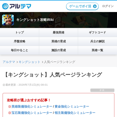
ログイン
ゲームでポイ活
キングショット攻略Wiki
トップ
最強英雄
ギフトコード
序盤攻略
英雄の育成
兵士の解説
毎日やること
施設の育成
英雄一覧
アルテマ
キングショット
人気ページランキング
【キングショット】人気ページランキング
最終更新：2026年7月1日(水) 08:01
PR
攻略班が選ぶおすすめ記事！
・
英雄装備強化シミュレーター
/
黄金強化シミュレーター
・
宝石装備強化シミュレーター
/
領主装備強化シミュレーター