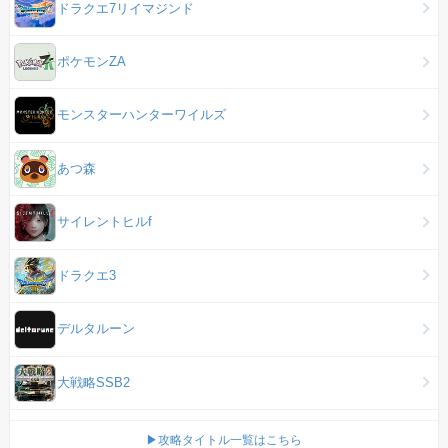
ドラクエ7リイマジンド
ポケモンZA
モンスターハンターワイルズ
あつ森
サイレントヒルf
ドラクエ3
デルタルーン
大戦略SSB2
▶攻略タイトル一覧はこちら