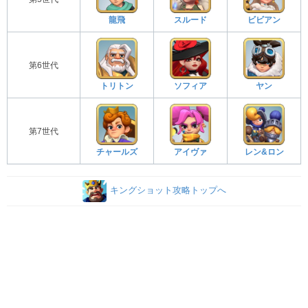
龍飛
スルード
ビビアン
第6世代
トリトン
ソフィア
ヤン
第7世代
チャールズ
アイヴァ
レン&ロン
キングショット攻略トップへ