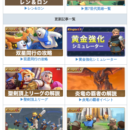
▶レン&ロン
▶第7世代英雄一覧
更新記事一覧
▶双星同行の攻略
▶黄金強化シミュレーター
▶聖剣頂上リーグ
▶炎竜の覇者イベント