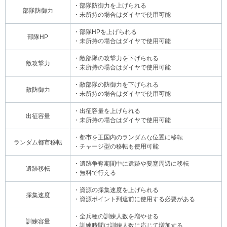
・部隊防御力を上げられる
部隊防御力
・未所持の場合はダイヤで使用可能
・部隊HPを上げられる
部隊HP
・未所持の場合はダイヤで使用可能
・敵部隊の攻撃力を下げられる
敵攻撃力
・未所持の場合はダイヤで使用可能
・敵部隊の防御力を下げられる
敵防御力
・未所持の場合はダイヤで使用可能
・出征容量を上げられる
出征容量
・未所持の場合はダイヤで使用可能
・都市を王国内のランダムな位置に移転
ランダム都市移転
・チャージ型の移転も使用可能
・遺跡争奪期間中に遺跡や要塞周辺に移転
遺跡移転
・無料で行える
・資源の採集速度を上げられる
採集速度
・資源ポイント到達前に使用する必要がある
・全兵種の訓練人数を増やせる
訓練容量
・訓練時間は訓練人数に応じて増加する