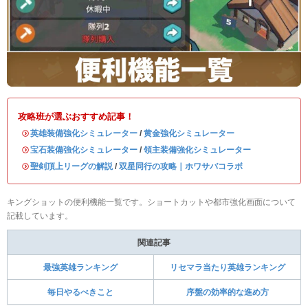
攻略班が選ぶおすすめ記事！
・
英雄装備強化シミュレーター
/
黄金強化シミュレーター
・
宝石装備強化シミュレーター
/
領主装備強化シミュレーター
・
聖剣頂上リーグの解説
/
双星同行の攻略｜ホワサバコラボ
キングショットの便利機能一覧です。ショートカットや都市強化画面について
記載しています。
関連記事
最強英雄ランキング
リセマラ当たり英雄ランキング
毎日やるべきこと
序盤の効率的な進め方