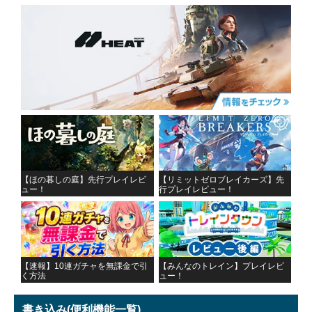
【ほの暮しの庭】先行プレイレビ
【リミットゼロブレイカーズ】先
ュー！
行プレイレビュー！
【速報】10連ガチャを無課金で引
【みんなのトレイン】プレイレビ
く方法
ュー！
書き込み
(便利機能一覧)