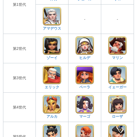
第1世代
-
-
アマデウス
第2世代
ゾーイ
ヒルデ
マリン
第3世代
エリック
ペーラ
イェーガー
第4世代
アルカ
マーゴ
ローザ
第5世代