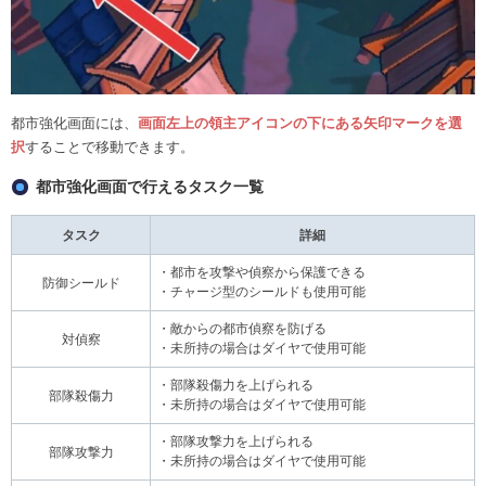
都市強化画面には、
画面左上の領主アイコンの下にある矢印マークを選
択
することで移動できます。
都市強化画面で行えるタスク一覧
タスク
詳細
・都市を攻撃や偵察から保護できる
防御シールド
・チャージ型のシールドも使用可能
・敵からの都市偵察を防げる
対偵察
・未所持の場合はダイヤで使用可能
・部隊殺傷力を上げられる
部隊殺傷力
・未所持の場合はダイヤで使用可能
・部隊攻撃力を上げられる
部隊攻撃力
・未所持の場合はダイヤで使用可能