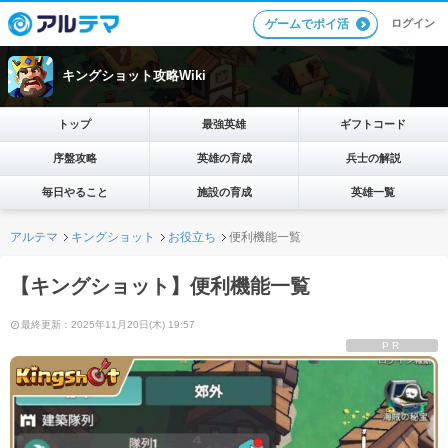
ログイン
ゲームでポイ活
キングショット攻略Wiki
トップ
最強英雄
ギフトコード
序盤攻略
英雄の育成
兵士の解説
毎日やること
施設の育成
英雄一覧
アルテマ
キングショット
お役立ち
便利機能一覧
【キングショット】便利機能一覧
最終更新：2025年11月20日(木) 19:57
PR