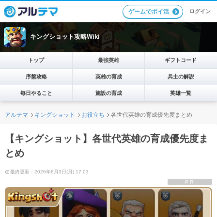
ログイン
ゲームでポイ活
キングショット攻略Wiki
トップ
最強英雄
ギフトコード
序盤攻略
英雄の育成
兵士の解説
毎日やること
施設の育成
英雄一覧
アルテマ
キングショット
お役立ち
各世代英雄の育成優先度まとめ
【キングショット】各世代英雄の育成優先度ま
とめ
最終更新：2026年8月3日(月) 17:03
PR