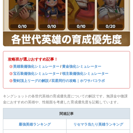
攻略班が選ぶおすすめ記事！
・
英雄装備強化シミュレーター
/
黄金強化シミュレーター
・
宝石装備強化シミュレーター
/
領主装備強化シミュレーター
・
聖剣頂上リーグの解説
/
双星同行の攻略｜ホワサバコラボ
キングショットの各世代英雄の育成優先度についての解説です。無課金や微課
金におすすめの英雄や、性能面を考慮した育成優先度を記載しています。
関連記事
最強英雄ランキング
リセマラ当たり英雄ランキング