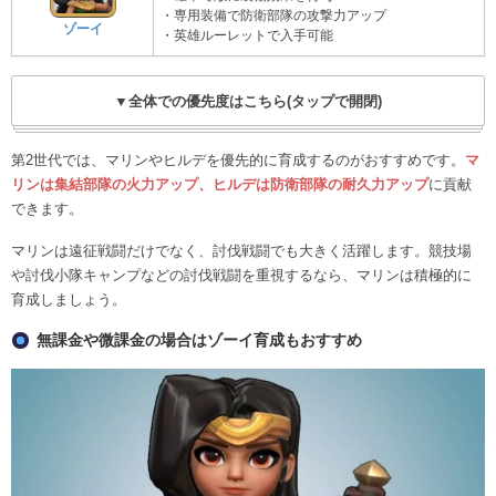
・専用装備で防衛部隊の攻撃力アップ
ゾーイ
・英雄ルーレットで入手可能
▼全体での優先度はこちら(タップで開閉)
第2世代では、マリンやヒルデを優先的に育成するのがおすすめです。
マ
リンは集結部隊の火力アップ、ヒルデは防衛部隊の耐久力アップ
に貢献
できます。
マリンは遠征戦闘だけでなく、討伐戦闘でも大きく活躍します。競技場
や討伐小隊キャンプなどの討伐戦闘を重視するなら、マリンは積極的に
育成しましょう。
無課金や微課金の場合はゾーイ育成もおすすめ