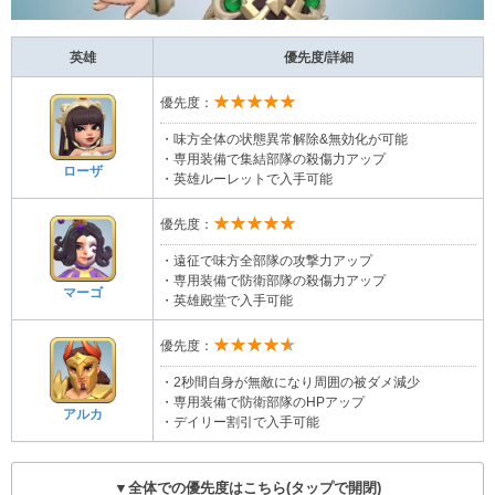
英雄
優先度/詳細
★★★★★
優先度：
・味方全体の状態異常解除&無効化が可能
・専用装備で集結部隊の殺傷力アップ
ローザ
・英雄ルーレットで入手可能
★★★★★
優先度：
・遠征で味方全部隊の攻撃力アップ
・専用装備で防衛部隊の殺傷力アップ
マーゴ
・英雄殿堂で入手可能
★★★★★
優先度：
・2秒間自身が無敵になり周囲の被ダメ減少
・専用装備で防衛部隊のHPアップ
アルカ
・デイリー割引で入手可能
▼全体での優先度はこちら(タップで開閉)