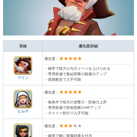
英雄
優先度/詳細
★★★★★
優先度：
・確率で味方の与ダメージを上げられる
・専用装備で集結部隊の殺傷力アップ
マリン
・英雄殿堂で入手可能
★★★★★
優先度：
・無条件で味方の攻撃力・防御力上昇
・専用装備で防衛部隊のHPアップ
ヒルデ
・デイリー割引で入手可能
★★★★★
優先度：
・確率で敵に裂傷効果を付与