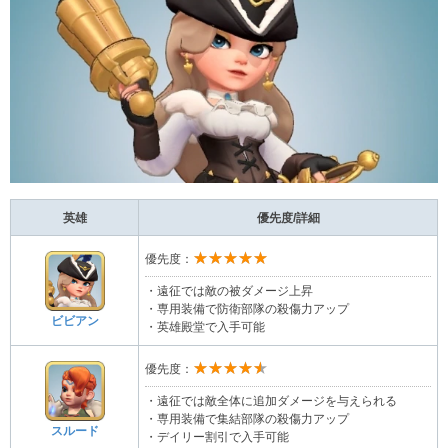
英雄
優先度/詳細
★★★★★
優先度：
・遠征では敵の被ダメージ上昇
・専用装備で防衛部隊の殺傷力アップ
ビビアン
・英雄殿堂で入手可能
★★★★★
優先度：
・遠征では敵全体に追加ダメージを与えられる
・専用装備で集結部隊の殺傷力アップ
スルード
・デイリー割引で入手可能