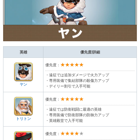
英雄
優先度/詳細
★★★★★
優先度：
・遠征では追加ダメージで火力アップ
・専用装備で集結部隊の殺傷力アップ
ヤン
・デイリー割引で入手可能
★★★★★
優先度：
・遠征では防衛戦闘に最適の英雄
・専用装備で防衛部隊の防御力アップ
トリトン
・英雄殿堂で入手可能
★★★★★
優先度：