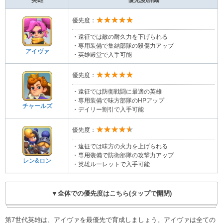
英雄
優先度/詳細
★★★★★
優先度：
・遠征では敵の耐久力を下げられる
・専用装備で集結部隊の殺傷力アップ
アイヴァ
・英雄殿堂で入手可能
★★★★★
優先度：
・遠征では防衛戦闘に最適の英雄
・専用装備で味方部隊のHPアップ
チャールズ
・デイリー割引で入手可能
★★★★★
優先度：
・遠征では味方の火力を上げられる
・専用装備で防衛部隊の攻撃力アップ
レン&ロン
・英雄ルーレットで入手可能
▼全体での優先度はこちら(タップで開閉)
第7世代英雄は、アイヴァを最優先で育成しましょう。アイヴァは全ての