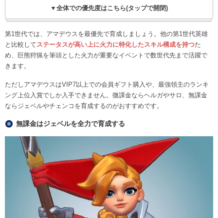
▼全体での優先度はこちら(タップで開閉)
第1世代では、アマデウスを最優先で育成しましょう。他の第1世代英雄
と比較して
ステータスが高い上に火力に特化したスキル構成を持つ
た
め、巨熊狩猟を筆頭とした火力が重要なイベントで数世代先まで活躍で
きます。
ただしアマデウスはVIP7以上での会員ギフト購入や、最強領主のランキ
ング上位入賞でしか入手できません。微課金ならヘルガやサロ、無課金
ならジェベルやチェンコを育成するのがおすすめです。
無課金はジェベルを全力で育成する