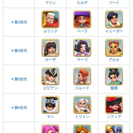
マリン
ヒルデ
ゾーイ
▼第3世代
エリック
ペーラ
イェーガー
▼第4世代
ローザ
マーゴ
アルカ
▼第5世代
ビビアン
スルード
龍飛
▼第6世代
ヤン
トリトン
ソフィア