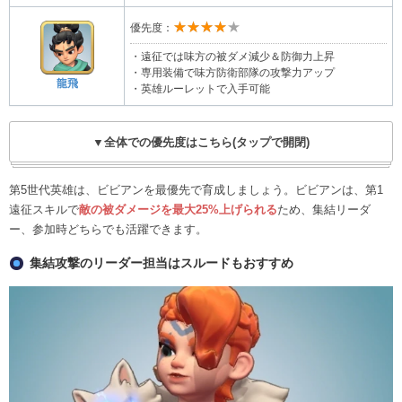
★★★★★
優先度：
・遠征では味方の被ダメ減少＆防御力上昇
・専用装備で味方防衛部隊の攻撃力アップ
龍飛
・英雄ルーレットで入手可能
▼全体での優先度はこちら(タップで開閉)
第5世代英雄は、ビビアンを最優先で育成しましょう。ビビアンは、第1
遠征スキルで
敵の被ダメージを最大25%上げられる
ため、集結リーダ
ー、参加時どちらでも活躍できます。
集結攻撃のリーダー担当はスルードもおすすめ