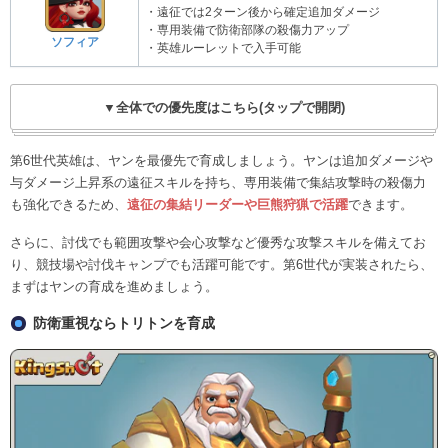
・遠征では2ターン後から確定追加ダメージ
・専用装備で防衛部隊の殺傷力アップ
ソフィア
・英雄ルーレットで入手可能
▼全体での優先度はこちら(タップで開閉)
第6世代英雄は、ヤンを最優先で育成しましょう。ヤンは追加ダメージや
与ダメージ上昇系の遠征スキルを持ち、専用装備で集結攻撃時の殺傷力
も強化できるため、
遠征の集結リーダーや巨熊狩猟で活躍
できます。
さらに、討伐でも範囲攻撃や会心攻撃など優秀な攻撃スキルを備えてお
り、競技場や討伐キャンプでも活躍可能です。第6世代が実装されたら、
まずはヤンの育成を進めましょう。
防衛重視ならトリトンを育成