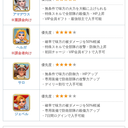
・無条件で味方の火力を大幅に上げられる
・特殊スキルで全部隊の殺傷力・HP上昇
アマデウス
・VIP会員ギフト・最強領主で入手可能
※重課金向け
★★★★★
優先度：
・確率で味方の被ダメージを50%軽減
・特殊スキルで全部隊の攻撃・防御力上昇
ヘルガ
・初回チャージ・VIP会員ギフトで入手可
※課金者向け
★★★★★
優先度：
・無条件で味方の防御力・HPアップ
・専用装備で防衛部隊の攻撃力アップ
サロ
・デイリー割引で入手可能
★★★★★
優先度：
・確率で味方の被ダメージを50%軽減
・専用装備で防衛部隊の殺傷力アップ
ジェベル
・7日間ログインで入手可能