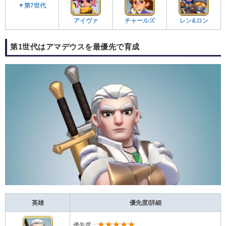
▼第7世代
アイヴァ
チャールズ
レン&ロン
第1世代はアマデウスを最優先で育成
英雄
優先度/詳細
★★★★★
優先度：