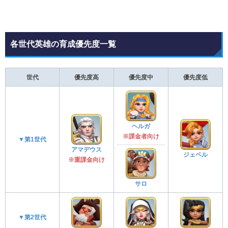
各世代英雄の育成優先度一覧
世代
優先度高
優先度中
優先度低
ヘルガ
※課金者向け
▼第1世代
アマデウス
ジェベル
※重課金向け
サロ
▼第2世代