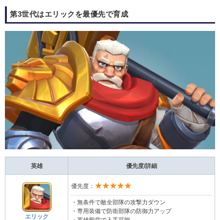
第3世代はエリックを最優先で育成
英雄
優先度/詳細
★★★★★
優先度：
・無条件で敵全部隊の攻撃力ダウン
・専用装備で防衛部隊の防御力アップ
エリック
・英雄殿堂で入手可能