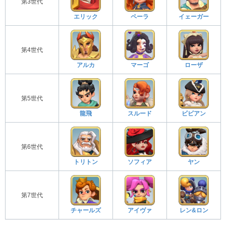
第3世代
エリック
ペーラ
イェーガー
第4世代
アルカ
マーゴ
ローザ
第5世代
龍飛
スルード
ビビアン
第6世代
トリトン
ソフィア
ヤン
第7世代
チャールズ
アイヴァ
レン&ロン