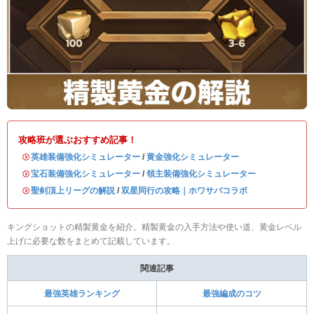
攻略班が選ぶおすすめ記事！
・
英雄装備強化シミュレーター
/
黄金強化シミュレーター
・
宝石装備強化シミュレーター
/
領主装備強化シミュレーター
・
聖剣頂上リーグの解説
/
双星同行の攻略｜ホワサバコラボ
キングショットの精製黄金を紹介。精製黄金の入手方法や使い道、黄金レベル
上げに必要な数をまとめて記載しています。
関連記事
最強英雄ランキング
最強編成のコツ