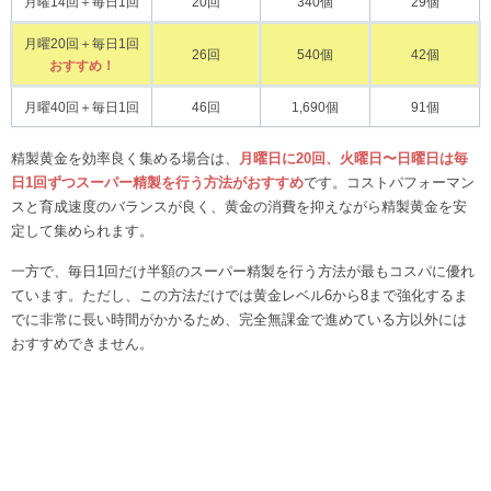
月曜14回＋毎日1回
20回
340個
29個
月曜20回＋毎日1回
26回
540個
42個
おすすめ！
月曜40回＋毎日1回
46回
1,690個
91個
精製黄金を効率良く集める場合は、
月曜日に20回、火曜日〜日曜日は毎
日1回ずつスーパー精製を行う方法がおすすめ
です。コストパフォーマン
スと育成速度のバランスが良く、黄金の消費を抑えながら精製黄金を安
定して集められます。
一方で、毎日1回だけ半額のスーパー精製を行う方法が最もコスパに優れ
ています。ただし、この方法だけでは黄金レベル6から8まで強化するま
でに非常に長い時間がかかるため、完全無課金で進めている方以外には
おすすめできません。