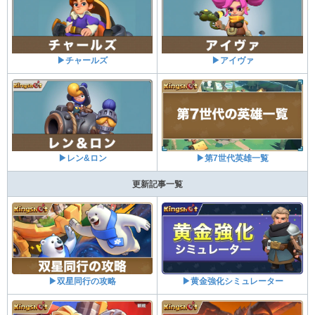
▶チャールズ
▶アイヴァ
▶レン&ロン
▶第7世代英雄一覧
更新記事一覧
▶双星同行の攻略
▶黄金強化シミュレーター