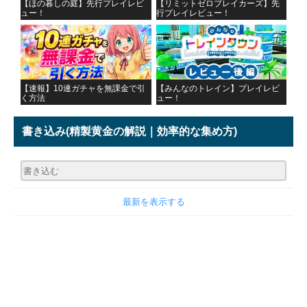
【ほの暮しの庭】先行プレイレビ
【リミットゼロブレイカーズ】先
ュー！
行プレイレビュー！
【速報】10連ガチャを無課金で引
【みんなのトレイン】プレイレビ
く方法
ュー！
書き込み
(精製黄金の解説｜効率的な集め方)
最新を表示する