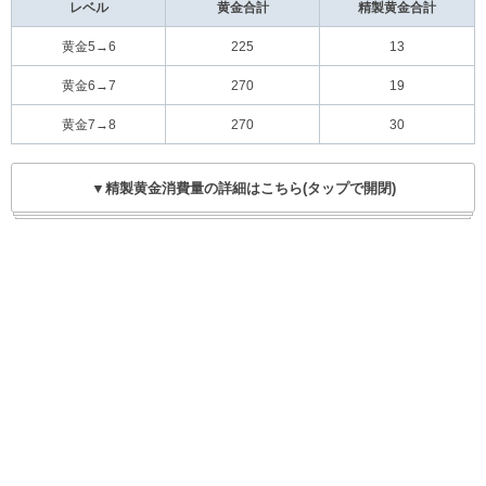
レベル
黄金合計
精製黄金合計
黄金5→6
225
13
黄金6→7
270
19
黄金7→8
270
30
▼精製黄金消費量の詳細はこちら(タップで開閉)