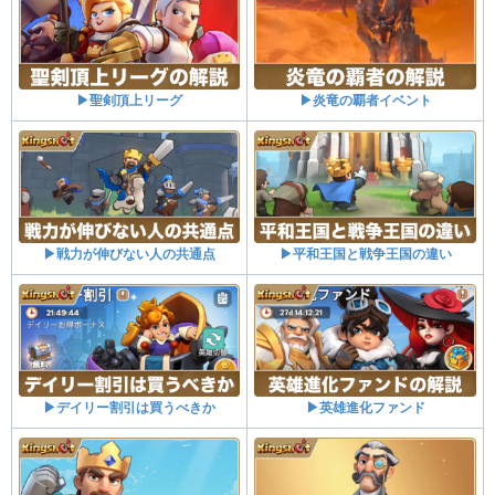
▶聖剣頂上リーグ
▶炎竜の覇者イベント
▶戦力が伸びない人の共通点
▶平和王国と戦争王国の違い
▶デイリー割引は買うべきか
▶英雄進化ファンド