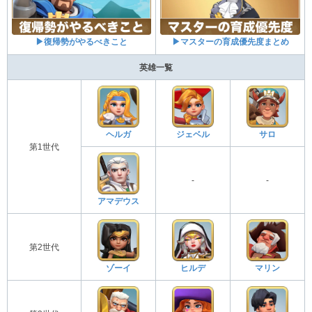
▶復帰勢がやるべきこと
▶マスターの育成優先度まとめ
英雄一覧
ヘルガ
ジェベル
サロ
第1世代
-
-
アマデウス
第2世代
ゾーイ
ヒルデ
マリン