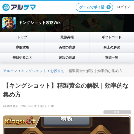
ログイン
ゲームでポイ活
キングショット攻略Wiki
トップ
最強英雄
ギフトコード
序盤攻略
英雄の育成
兵士の解説
毎日やること
施設の育成
英雄一覧
アルテマ
キングショット
お役立ち
精製黄金の解説｜効率的な集め方
【キングショット】精製黄金の解説｜効率的な
集め方
最終更新：2026年6月1日(月) 08:01
PR