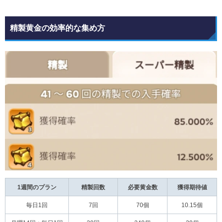
精製黄金の効率的な集め方
1週間のプラン
精製回数
必要黄金数
獲得期待値
毎日1回
7回
70個
10.15個