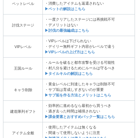
・消費したアイテムも返還されない
ペットレベル
▶ペットの解説はこちら
・一度クリアしたステージには再挑戦不可
・デメリットはない
討伐ステージ
▶討伐の最強編成はこちら
・VIPレベルは下げられない
・デイリー無料ギフト内容がレベルで違う
VIPレベル
▶VIPレベルの上げ方はこちら
・ルールを破ると都市攻撃を受ける可能性
・村八分を避けるためにルールは守るべき
王国ルール
▶タイルキルの解説はこちら
・黄金レベルに到達したキャラは削除不可
・サブ垢は育成しすぎないのが重要
キャラ削除
▶サブ垢を作る方法とメリットはこちら
・効率的に進めるなら最初から買うべき
・過ぎ去った時間は補填されない
建造隊列ギフト
▶課金要素とおすすめパック一覧はこちら
・使用したアイテムは無くなる
・間違って使用しないように注意
アイテム全般