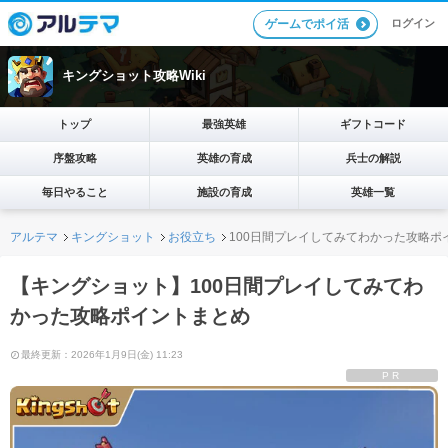
ログイン
ゲームでポイ活
キングショット攻略Wiki
トップ
最強英雄
ギフトコード
序盤攻略
英雄の育成
兵士の解説
毎日やること
施設の育成
英雄一覧
アルテマ
キングショット
お役立ち
100日間プレイしてみてわかった攻略ポ
【キングショット】100日間プレイしてみてわ
かった攻略ポイントまとめ
最終更新：2026年1月9日(金) 11:23
PR