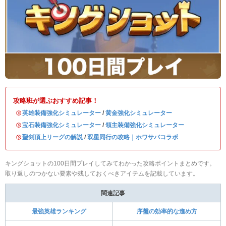
攻略班が選ぶおすすめ記事！
・
英雄装備強化シミュレーター
/
黄金強化シミュレーター
・
宝石装備強化シミュレーター
/
領主装備強化シミュレーター
・
聖剣頂上リーグの解説
/
双星同行の攻略｜ホワサバコラボ
キングショットの100日間プレイしてみてわかった攻略ポイントまとめです。
取り返しのつかない要素や残しておくべきアイテムを記載しています。
関連記事
最強英雄ランキング
序盤の効率的な進め方