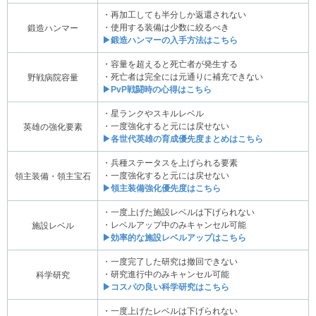
・再加工しても半分しか返還されない
・使用する装備は少数に絞るべき
鍛造ハンマー
▶鍛造ハンマーの入手方法はこちら
・容量を超えると死亡者が発生する
・死亡者は完全には元通りに補充できない
野戦病院容量
▶PvP戦闘時の心得はこちら
・星ランクやスキルレベル
・一度強化すると元には戻せない
英雄の強化要素
▶各世代英雄の育成優先度まとめはこちら
・兵種ステータスを上げられる要素
・一度強化すると元には戻せない
領主装備・領主宝石
▶領主装備強化優先度はこちら
・一度上げた施設レベルは下げられない
・レベルアップ中のみキャンセル可能
施設レベル
▶効率的な施設レベルアップはこちら
・一度完了した研究は撤回できない
・研究進行中のみキャンセル可能
科学研究
▶コスパの良い科学研究はこちら
・一度上げたレベルは下げられない