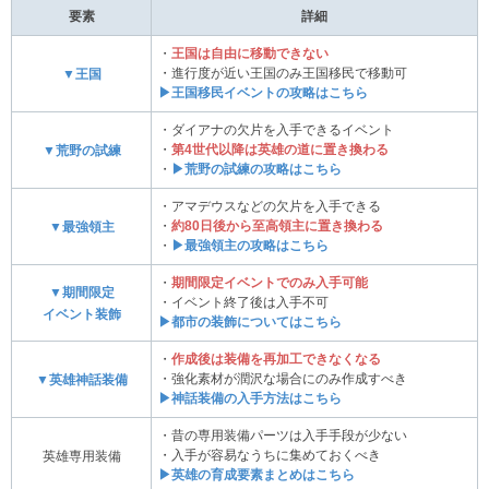
要素
詳細
・
王国は自由に移動できない
・進行度が近い王国のみ王国移民で移動可
▼王国
▶王国移民イベントの攻略はこちら
・ダイアナの欠片を入手できるイベント
・
第4世代以降は英雄の道に置き換わる
▼荒野の試練
・
▶荒野の試練の攻略はこちら
・アマデウスなどの欠片を入手できる
・
約80日後から至高領主に置き換わる
▼最強領主
・
▶最強領主の攻略はこちら
・
期間限定イベントでのみ入手可能
▼期間限定
・イベント終了後は入手不可
イベント装飾
▶都市の装飾についてはこちら
・
作成後は装備を再加工できなくなる
・強化素材が潤沢な場合にのみ作成すべき
▼英雄神話装備
▶神話装備の入手方法はこちら
・昔の専用装備パーツは入手手段が少ない
・入手が容易なうちに集めておくべき
英雄専用装備
▶英雄の育成要素まとめはこちら