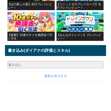
【ほの暮しの庭】先行プレイレビ
【リミットゼロブレイカーズ】先
ュー！
行プレイレビュー！
【速報】10連ガチャを無課金で引
【みんなのトレイン】プレイレビ
く方法
ュー！
書き込み
(ダイアナの評価とスキル)
最新を表示する