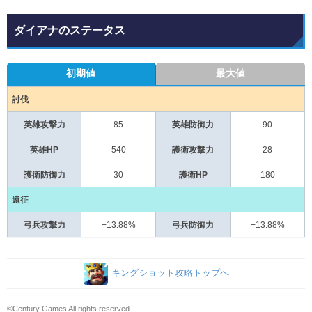
ダイアナのステータス
初期値
最大値
討伐
英雄攻撃力
85
英雄防御力
90
英雄HP
540
護衛攻撃力
28
護衛防御力
30
護衛HP
180
遠征
弓兵攻撃力
+13.88%
弓兵防御力
+13.88%
キングショット攻略トップへ
©Century Games All rights reserved.