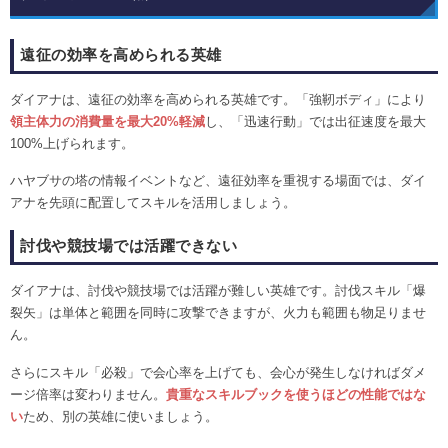
遠征の効率を高められる英雄
ダイアナは、遠征の効率を高められる英雄です。「強靭ボディ」により
領主体力の消費量を最大20%軽減
し、「迅速行動」では出征速度を最大
100%上げられます。
ハヤブサの塔の情報イベントなど、遠征効率を重視する場面では、ダイ
アナを先頭に配置してスキルを活用しましょう。
討伐や競技場では活躍できない
ダイアナは、討伐や競技場では活躍が難しい英雄です。討伐スキル「爆
裂矢」は単体と範囲を同時に攻撃できますが、火力も範囲も物足りませ
ん。
さらにスキル「必殺」で会心率を上げても、会心が発生しなければダメ
ージ倍率は変わりません。
貴重なスキルブックを使うほどの性能ではな
い
ため、別の英雄に使いましょう。