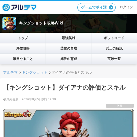
ログイン
ゲームでポイ活
キングショット攻略Wiki
トップ
最強英雄
ギフトコード
序盤攻略
英雄の育成
兵士の解説
毎日やること
施設の育成
英雄一覧
アルテマ
キングショット
ダイアナの評価とスキル
【キングショット】ダイアナの評価とスキル
最終更新：2026年8月5日(水) 09:30
PR