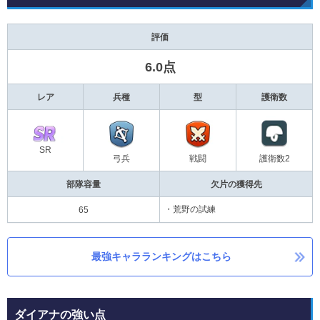
評価
6.0点
レア
兵種
型
護衛数
SR
弓兵
戦闘
護衛数2
部隊容量
欠片の獲得先
・荒野の試練
65
最強キャラランキングはこちら
ダイアナの強い点