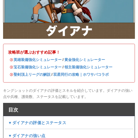
攻略班が選ぶおすすめ記事！
・
英雄装備強化シミュレーター
/
黄金強化シミュレーター
・
宝石装備強化シミュレーター
/
領主装備強化シミュレーター
・
聖剣頂上リーグの解説
/
双星同行の攻略｜ホワサバコラボ
キングショットのダイアナの評価とスキルを紹介しています。ダイアナの強い
点や兵種、護衛数、ステータスを記載しています。
目次
▼ダイアナの評価とステータス
▼ダイアナの強い点