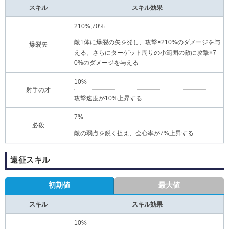
スキル
スキル効果
210%,70%
敵1体に爆裂の矢を発し、攻撃×210%のダメージを与
爆裂矢
える。さらにターゲット周りの小範囲の敵に攻撃×7
0%のダメージを与える
10%
射手の才
攻撃速度が10%上昇する
7%
必殺
敵の弱点を鋭く捉え、会心率が7%上昇する
遠征スキル
初期値
最大値
スキル
スキル効果
10%