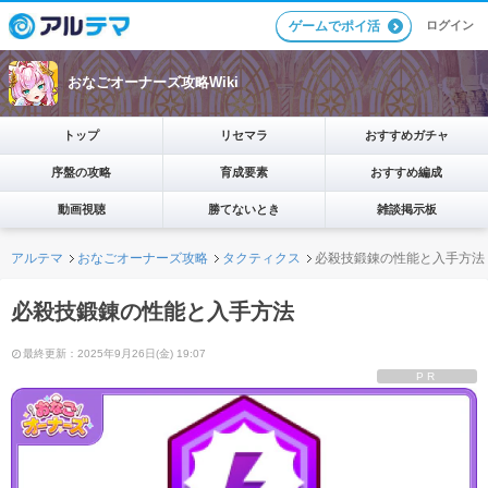
ログイン
ゲームでポイ活
おなごオーナーズ攻略Wiki
トップ
リセマラ
おすすめガチャ
序盤の攻略
育成要素
おすすめ編成
動画視聴
勝てないとき
雑談掲示板
アルテマ
おなごオーナーズ攻略
タクティクス
必殺技鍛錬の性能と入手方法
必殺技鍛錬の性能と入手方法
最終更新：2025年9月26日(金) 19:07
PR