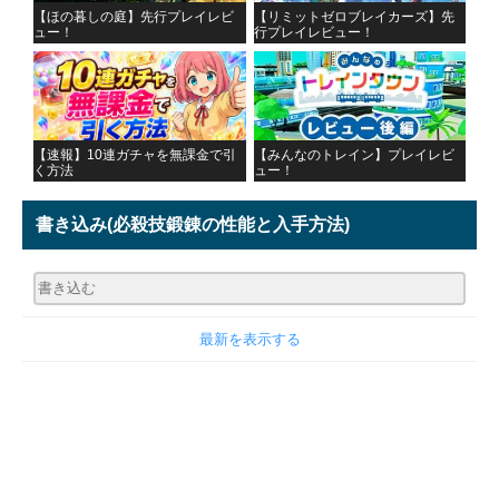
【ほの暮しの庭】先行プレイレビ
【リミットゼロブレイカーズ】先
ュー！
行プレイレビュー！
【速報】10連ガチャを無課金で引
【みんなのトレイン】プレイレビ
く方法
ュー！
書き込み
(必殺技鍛錬の性能と入手方法)
最新を表示する