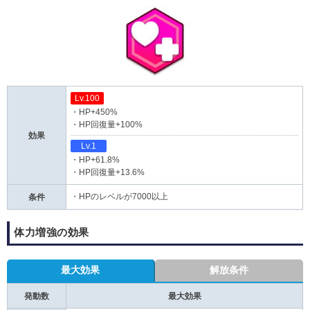
Lv.100
・HP+450%
・HP回復量+100%
効果
Lv.1
・HP+61.8%
・HP回復量+13.6%
・HPのレベルが7000以上
条件
体力増強の効果
最大効果
解放条件
発動数
最大効果