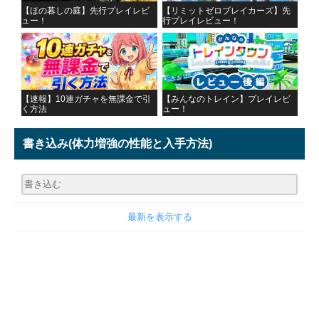
【ほの暮しの庭】先行プレイレビ
【リミットゼロブレイカーズ】先
ュー！
行プレイレビュー！
【速報】10連ガチャを無課金で引
【みんなのトレイン】プレイレビ
く方法
ュー！
書き込み
(体力増強の性能と入手方法)
最新を表示する