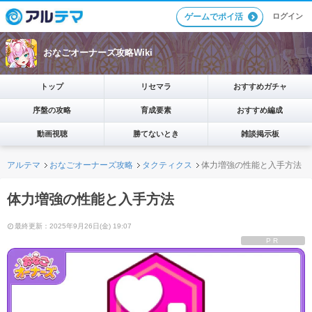
ログイン
ゲームでポイ活
おなごオーナーズ攻略Wiki
トップ
リセマラ
おすすめガチャ
序盤の攻略
育成要素
おすすめ編成
動画視聴
勝てないとき
雑談掲示板
アルテマ
おなごオーナーズ攻略
タクティクス
体力増強の性能と入手方法
体力増強の性能と入手方法
最終更新：2025年9月26日(金) 19:07
PR