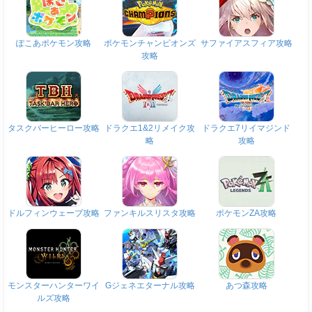
ぽこあポケモン攻略
ポケモンチャンピオンズ
サファイアスフィア攻略
攻略
タスクバーヒーロー攻略
ドラクエ1&2リメイク攻
ドラクエ7リイマジンド
略
攻略
ドルフィンウェーブ攻略
ファンキルスリスタ攻略
ポケモンZA攻略
モンスターハンターワイ
Gジェネエターナル攻略
あつ森攻略
ルズ攻略