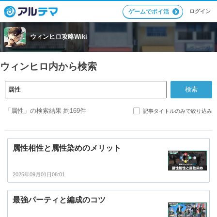
ログイン
ゲームでポイ活
ウィンヒロ攻略Wiki
ウィンヒロ内から検索
「属性」の検索結果 約169件
記事タイトルのみで絞り込み
属性相性と属性染めのメリット
2025年09月01日08:01
最強パーティと編成のコツ