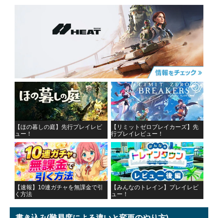
【ほの暮しの庭】先行プレイレビ
【リミットゼロブレイカーズ】先
ュー！
行プレイレビュー！
【速報】10連ガチャを無課金で引
【みんなのトレイン】プレイレビ
く方法
ュー！
書き込み
(難易度による違いと変更のやり方)