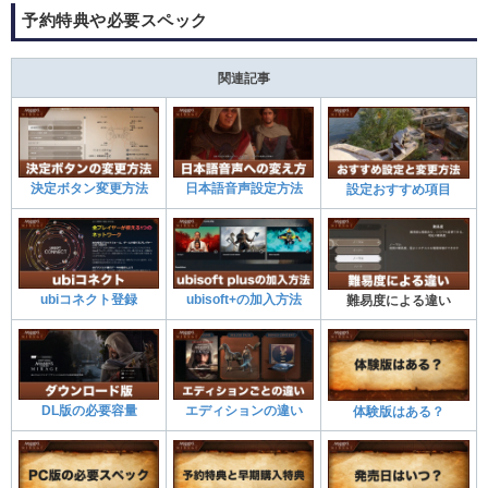
予約特典や必要スペック
関連記事
決定ボタン変更方法
日本語音声設定方法
設定おすすめ項目
ubiコネクト登録
ubisoft+の加入方法
難易度による違い
DL版の必要容量
エディションの違い
体験版はある？