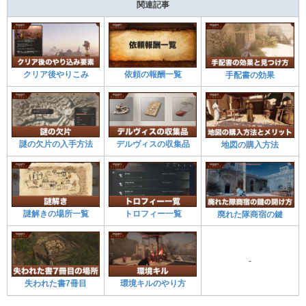
関連記事
クリア後やりこみ
依頼の報酬一覧
手配書の効果
謎の欠片の入手方法
デルヴィスの収集品
地図の購入方法
謎解きの場所一覧
トロフィー一覧
廃れた隊商宿の鍵
-
失われた書7冊目
環境キルのやり方