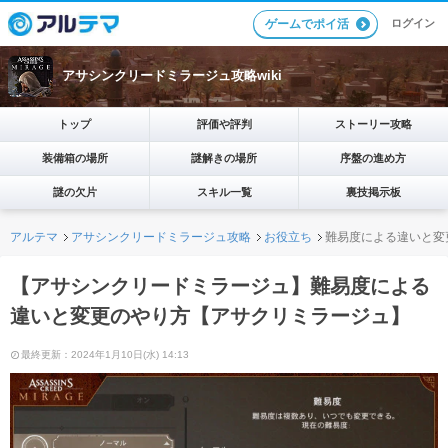
ログイン
ゲームでポイ活
アサシンクリードミラージュ攻略wiki
トップ
評価や評判
ストーリー攻略
装備箱の場所
謎解きの場所
序盤の進め方
謎の欠片
スキル一覧
裏技掲示板
アルテマ
アサシンクリードミラージュ攻略
お役立ち
難易度による違いと変
【アサシンクリードミラージュ】難易度による
違いと変更のやり方【アサクリミラージュ】
最終更新：2024年1月10日(水) 14:13