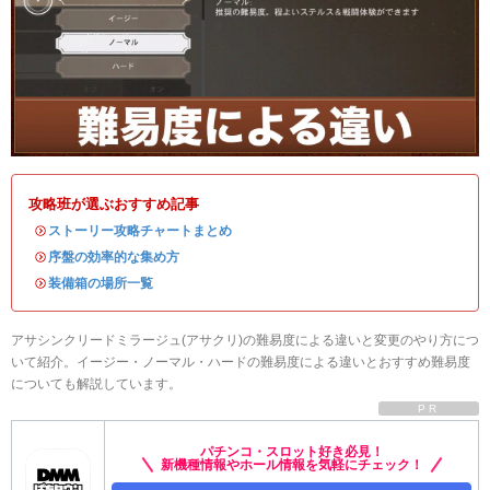
攻略班が選ぶおすすめ記事
・
ストーリー攻略チャートまとめ
・
序盤の効率的な集め方
・
装備箱の場所一覧
アサシンクリードミラージュ(アサクリ)の難易度による違いと変更のやり方につ
いて紹介。イージー・ノーマル・ハードの難易度による違いとおすすめ難易度
についても解説しています。
PR
パチンコ・スロット好き必見！
新機種情報やホール情報を気軽にチェック！