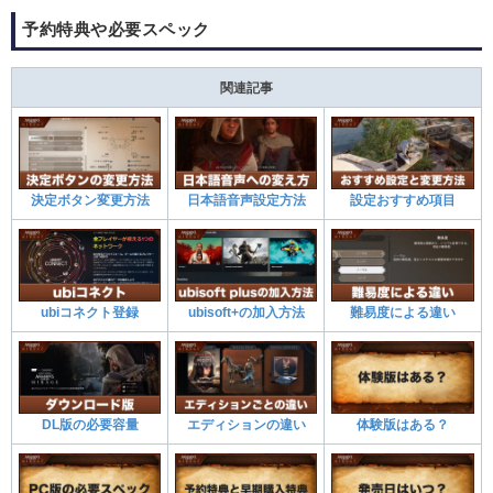
予約特典や必要スペック
関連記事
決定ボタン変更方法
日本語音声設定方法
設定おすすめ項目
ubiコネクト登録
ubisoft+の加入方法
難易度による違い
DL版の必要容量
エディションの違い
体験版はある？