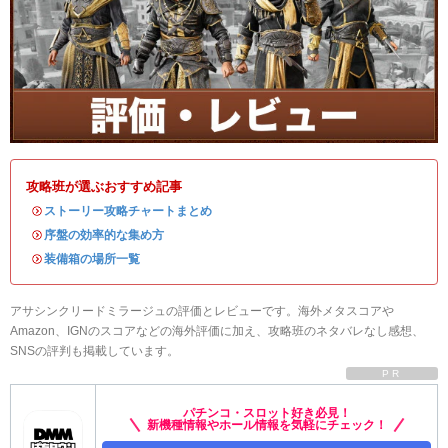
攻略班が選ぶおすすめ記事
・
ストーリー攻略チャートまとめ
・
序盤の効率的な集め方
・
装備箱の場所一覧
アサシンクリードミラージュの評価とレビューです。海外メタスコアや
Amazon、IGNのスコアなどの海外評価に加え、攻略班のネタバレなし感想、
SNSの評判も掲載しています。
PR
パチンコ・スロット好き必見！
新機種情報やホール情報を気軽にチェック！