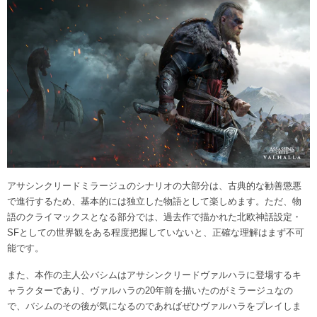
アサシンクリードミラージュのシナリオの大部分は、古典的な勧善懲悪
で進行するため、基本的には独立した物語として楽しめます。ただ、物
語のクライマックスとなる部分では、過去作で描かれた北欧神話設定・
SFとしての世界観をある程度把握していないと、正確な理解はまず不可
能です。
また、本作の主人公バシムはアサシンクリードヴァルハラに登場するキ
ャラクターであり、ヴァルハラの20年前を描いたのがミラージュなの
で、バシムのその後が気になるのであればぜひヴァルハラをプレイしま