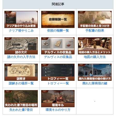
関連記事
クリア後やりこみ
依頼の報酬一覧
手配書の効果
謎の欠片の入手方法
デルヴィスの収集品
地図の購入方法
謎解きの場所一覧
トロフィー一覧
廃れた隊商宿の鍵
-
失われた書7冊目
環境キルのやり方