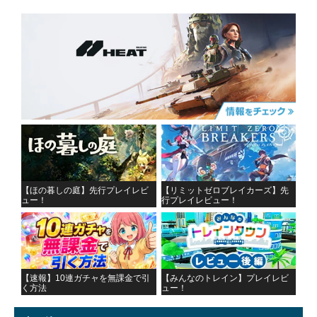
【ほの暮しの庭】先行プレイレビ
【リミットゼロブレイカーズ】先
ュー！
行プレイレビュー！
【速報】10連ガチャを無課金で引
【みんなのトレイン】プレイレビ
く方法
ュー！