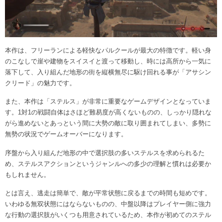
本作は、フリーランによる軽快なパルクールが最大の特徴です。軽い身
のこなしで崖や建物をスイスイと渡って移動し、時には高所から一気に
落下して、入り組んだ地形の街を縦横無尽に駆け回れる事が「アサシン
クリード」の魅力です。
また、本作は「ステルス」が非常に重要なゲームデザインとなっていま
す。1対1の戦闘自体はさほど難易度が高くないものの、しっかり隠れな
がら進めないとあっという間に大勢の敵に取り囲まれてしまい、多勢に
無勢の状況でゲームオーバーになります。
序盤から入り組んだ地形の中で選択肢の多いステルスを求められるた
め、ステルスアクションというジャンルへの多少の理解と慣れは必要か
もしれません。
とは言え、逃走は簡単で、敵が平常状態に戻るまでの時間も短めです。
いわゆる無双状態にはならないものの、中盤以降はプレイヤー側に強力
な行動の選択肢がいくつも用意されているため、本作が初めてのステル