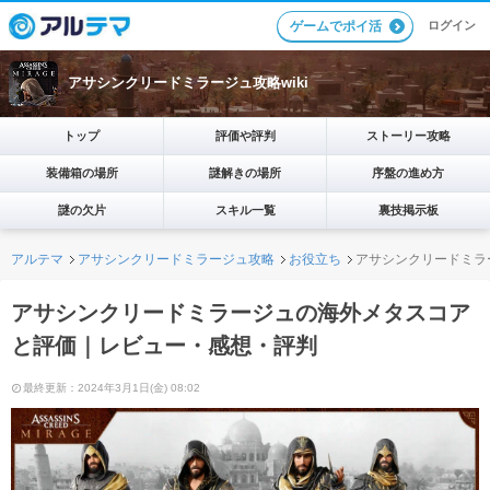
ログイン
ゲームでポイ活
アサシンクリードミラージュ攻略wiki
トップ
評価や評判
ストーリー攻略
装備箱の場所
謎解きの場所
序盤の進め方
謎の欠片
スキル一覧
裏技掲示板
アルテマ
アサシンクリードミラージュ攻略
お役立ち
アサシンクリードミラ
アサシンクリードミラージュの海外メタスコア
と評価｜レビュー・感想・評判
最終更新：2024年3月1日(金) 08:02