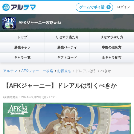
ログイン
ゲームでポイ活
AFKジャーニー攻略wiki
トップ
リセマラ当たり
リセマラやり方
最強キャラ
最強パーティ
序盤の進め方
キャラ一覧
ギフトコード
全キャラ配布
アルテマ
AFKジャーニー攻略
お役立ち
ドレアルは引くべきか
【AFKジャーニー】ドレアルは引くべきか
最終更新：2024年9月20日(金) 17:28