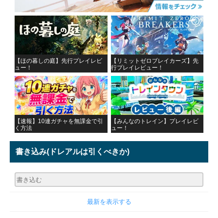
【ほの暮しの庭】先行プレイレビ
【リミットゼロブレイカーズ】先
ュー！
行プレイレビュー！
【速報】10連ガチャを無課金で引
【みんなのトレイン】プレイレビ
く方法
ュー！
書き込み
(ドレアルは引くべきか)
最新を表示する