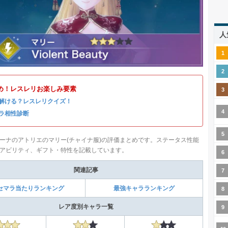
人
め！レスレリお楽しみ要素
解ける？レスレリクイズ！
ラ相性診断
ーナのアトリエのマリー(チャイナ服)の評価まとめです。ステータス性能
アビリティ、ギフト・特性を記載しています。
関連記事
セマラ当たりランキング
最強キャラランキング
レア度別キャラ一覧