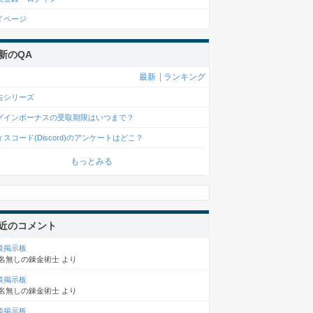
イページ
新のQA
最新
|
ランキング
去シリーズ
グインボーナスの受取期限はいつまで？
ィスコード(Discord)のアンケートはどこ？
もっとみる
近のコメント
談掲示板
名無しの錬金術士
より
談掲示板
名無しの錬金術士
より
談掲示板