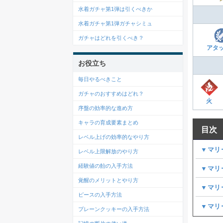
水着ガチャ第1弾は引くべきか
水着ガチャ第1弾ガチャシミュ
ガチャはどれを引くべき？
アタ
お役立ち
毎日やるべきこと
ガチャのおすすめはどれ？
火
序盤の効率的な進め方
キャラの育成要素まとめ
目次
レベル上げの効率的なやり方
▼マリ
レベル上限解放のやり方
経験値の飴の入手方法
▼マリ
覚醒のメリットとやり方
▼マリ
ピースの入手方法
▼マリ
プレーンクッキーの入手方法