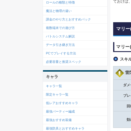
ておけば
ロールの種類と特徴
魔法と物理の違い
課金のやり方とおすすめパック
複数端末での遊び方
マリー
バトルシステム解説
データ引き継ぎ方法
マリー
PCでプレイする方法
スキ
必要容量と推奨スペック
雷
キャラ
ダメ
キャラ一覧
限定キャラ一覧
ブレ
低レアおすすめキャラ
回
最強パーティー編成
効
最強おすすめ装備
最強防具とおすすめキャラ