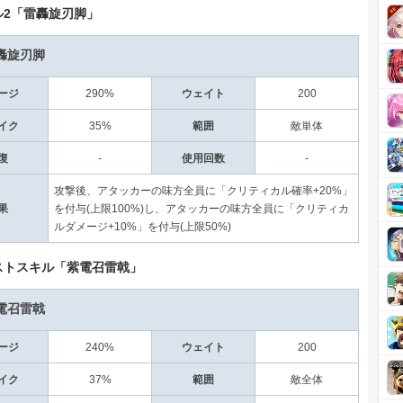
ル2「雷轟旋刃脚」
轟旋刃脚
ージ
290%
ウェイト
200
イク
35%
範囲
敵単体
復
-
使用回数
-
攻撃後、アタッカーの味方全員に「クリティカル確率+20%」
果
を付与(上限100%)し、アタッカーの味方全員に「クリティカ
ルダメージ+10%」を付与(上限50%)
ストスキル「紫電召雷戟」
電召雷戟
ージ
240%
ウェイト
200
イク
37%
範囲
敵全体