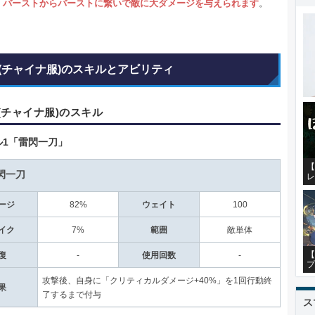
、
バーストからバーストに繋いで敵に大ダメージを与えられます
。
(チャイナ服)のスキルとアビリティ
(チャイナ服)のスキル
ル1「雷閃一刀」
【
閃一刀
レ
ージ
82%
ウェイト
100
イク
7%
範囲
敵単体
【
復
-
使用回数
-
プ
攻撃後、自身に「クリティカルダメージ+40%」を1回行動終
果
了するまで付与
ス