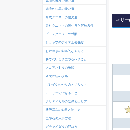
記憶の断片の使い道
記憶の結晶の使い道
育成クエストの優先度
マリー
素材クエストの優先度と解放条件
ピースクエストの報酬
ショップのアイテム優先度
お金稼ぎの効率的なやり方
勝てないときにやるべきこと
スコアバトルの攻略
四元の塔の攻略
ブレイクのやり方とメリット
アトリエでできること
クリティカルの効果と出し方
状態異常の効果と治し方
星導石の入手方法
ガチャメダルの溜め方