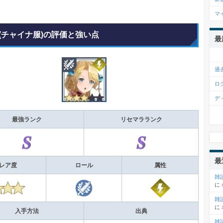
マ
(チャイナ服)の評価と強い点
最
過
ロ
デ
最強ランク
リセマラランク
最
レア度
ロール
属性
雑
に
雑
に
入手方法
出典
雑