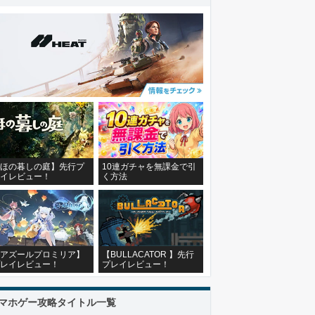
ほの暮しの庭】先行プ
10連ガチャを無課金で引
イレビュー！
く方法
アズールプロミリア】
【BULLACATOR 】先行
レイレビュー！
プレイレビュー！
マホゲー攻略タイトル一覧