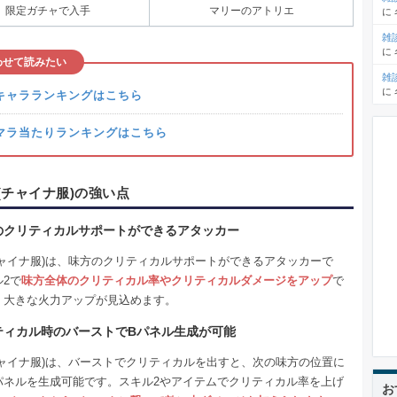
限定ガチャで入手
マリーのアトリエ
に
雑
に
わせて読みたい
雑
に
キャラランキングはこちら
マラ当たりランキングはこちら
(チャイナ服)の強い点
のクリティカルサポートができるアタッカー
チャイナ服)は、味方のクリティカルサポートができるアタッカーで
2で
味方全体のクリティカル率やクリティカルダメージをアップ
で
、大きな火力アップが見込めます。
ティカル時のバーストでBパネル生成が可能
チャイナ服)は、バーストでクリティカルを出すと、次の味方の位置に
パネルを生成可能です。スキル2やアイテムでクリティカル率を上げ
お