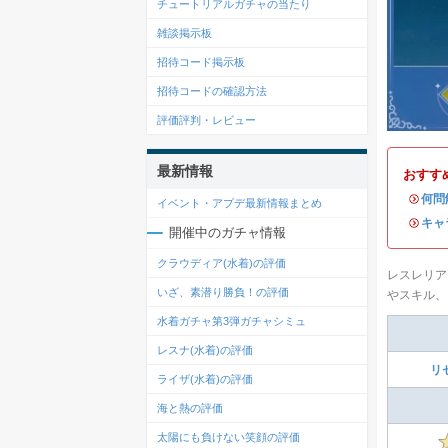
チュートリアルガチャの当たり
雑談掲示板
招待コード掲示板
招待コードの確認方法
評価評判・レビュー
最新情報
おすす
・
何問
イベント・アプデ最新情報まとめ
・
キャ
開催中のガチャ情報
クラウディア(水着)の評価
レスレリア
いざ、素潜り勝負！の評価
やスキル、
水着ガチャ第3弾ガチャシミュ
レスナ(水着)の評価
リ
ライザ(水着)の評価
海と熱の評価
太陽にも負けない笑顔の評価