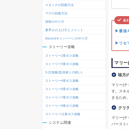
スタミナの回復方法
マナの回復方法
あ
採取のやり方
素早さの上げ方とメリット
▶最強
Discordキャンペーンのやり方
▶リセ
ストーリー攻略
ストーリー2章ボス攻略
マリー
ストーリー3章ボス攻略
3-22攻略(監視者との戦い)
味方
ストーリー4章ボス攻略
マリー(
ストーリー6章ボス攻略
す。スキル
きるため
ストーリー7章ボス攻略
ストーリー9章ボス攻略
クリ
ストーリー11章ボス攻略
マリー(
システム関連
バースト