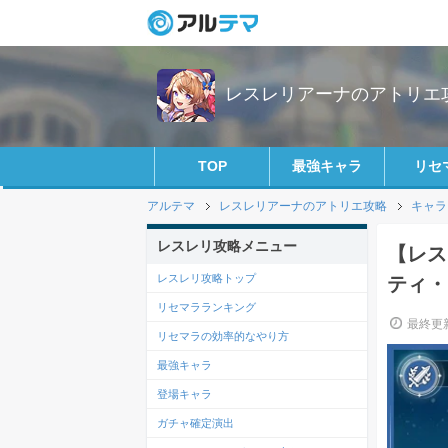
レスレリアーナのアトリエ攻略
TOP
最強キャラ
リセ
アルテマ
レスレリアーナのアトリエ攻略
キャラ
レスレリ攻略メニュー
【レス
レスレリ攻略トップ
ティ・
リセマラランキング
最終更新
リセマラの効率的なやり方
最強キャラ
登場キャラ
ガチャ確定演出