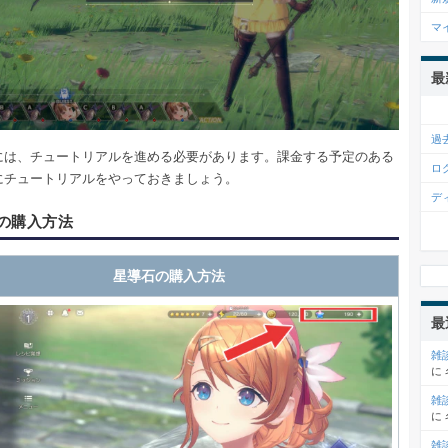
マ
最
過
には、チュートリアルを進める必要があります。課金する予定のある
ロ
にチュートリアルをやっておきましょう。
デ
の購入方法
星導石の購入方法
最
雑
に
雑
に
雑