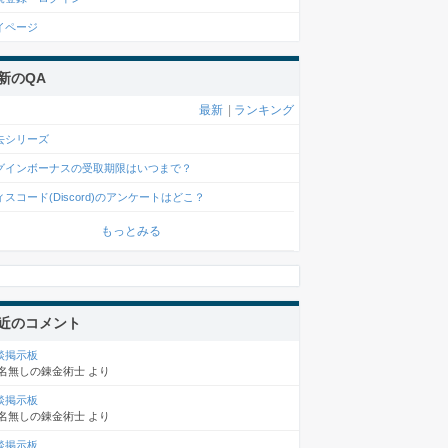
イページ
新のQA
最新
|
ランキング
去シリーズ
グインボーナスの受取期限はいつまで？
ィスコード(Discord)のアンケートはどこ？
もっとみる
近のコメント
談掲示板
名無しの錬金術士
より
談掲示板
名無しの錬金術士
より
談掲示板