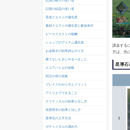
記憶の断片の使い道
記憶の結晶の使い道
育成クエストの優先度
素材クエストの優先度と解放条件
ピースクエストの報酬
ショップのアイテム優先度
課金する
お金稼ぎの効率的なやり方
方は、先
勝てないときにやるべきこと
星導石
スコアバトルの攻略
四元の塔の攻略
ブレイクのやり方とメリット
アトリエでできること
クリティカルの効果と出し方
状態異常の効果と治し方
1
星導石の入手方法
ガチャメダルの溜め方