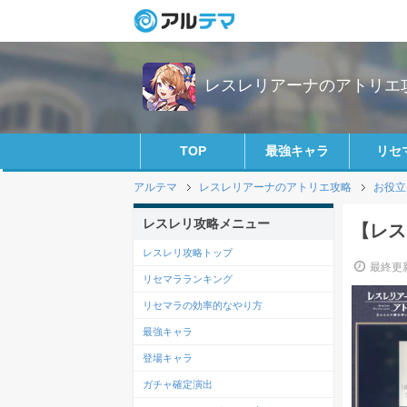
レスレリアーナのアトリエ攻略
TOP
最強キャラ
リセ
アルテマ
レスレリアーナのアトリエ攻略
お役立
レスレリ攻略メニュー
【レス
レスレリ攻略トップ
最終更新
リセマラランキング
リセマラの効率的なやり方
最強キャラ
登場キャラ
ガチャ確定演出