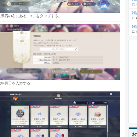
に
雑
星導石の右にある「+」をタップする。
に
雑
に
生年月日を入力する
お