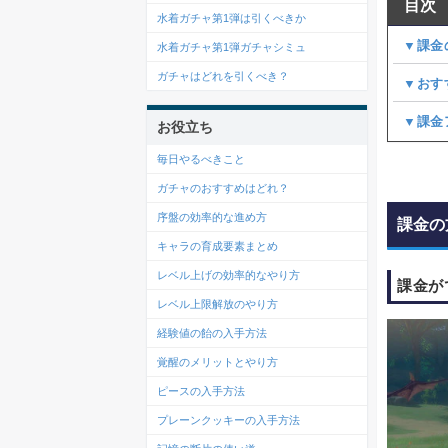
目次
水着ガチャ第1弾は引くべきか
▼課金
水着ガチャ第1弾ガチャシミュ
ガチャはどれを引くべき？
▼おす
▼課金
お役立ち
毎日やるべきこと
ガチャのおすすめはどれ？
序盤の効率的な進め方
課金の
キャラの育成要素まとめ
レベル上げの効率的なやり方
課金が
レベル上限解放のやり方
経験値の飴の入手方法
覚醒のメリットとやり方
ピースの入手方法
プレーンクッキーの入手方法