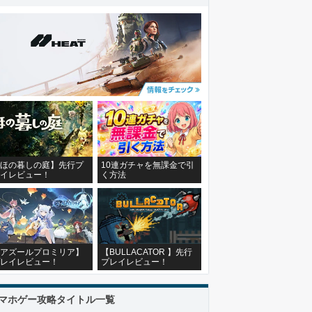
ほの暮しの庭】先行プ
10連ガチャを無課金で引
イレビュー！
く方法
アズールプロミリア】
【BULLACATOR 】先行
レイレビュー！
プレイレビュー！
マホゲー攻略タイトル一覧