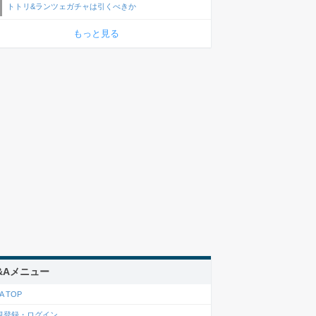
トトリ&ランツェガチャは引くべきか
もっと見る
&Aメニュー
A TOP
規登録・ログイン