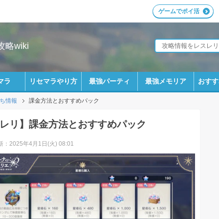
ゲームでポイ活
wiki
マラ
リセマラやり方
最強パーティ
最強メモリア
おすす
ち情報
課金方法とおすすめパック
レリ】課金方法とおすすめパック
：2025年4月1日(火) 08:01