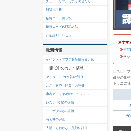
チュートリアルガチャの当たり
雑談掲示板
招待コード掲示板
招待コードの確認方法
評価評判・レビュー
おすす
・
何問
最新情報
・
キャ
イベント・アプデ最新情報まとめ
開催中のガチャ情報
レスレリア
クラウディア(水着)の評価
商品の価格
トリエに課
いざ、素潜り勝負！の評価
水着ガチャ第3弾ガチャシミュ
レスナ(水着)の評価
ライザ(水着)の評価
ガ
海と熱の評価
太陽にも負けない笑顔の評価