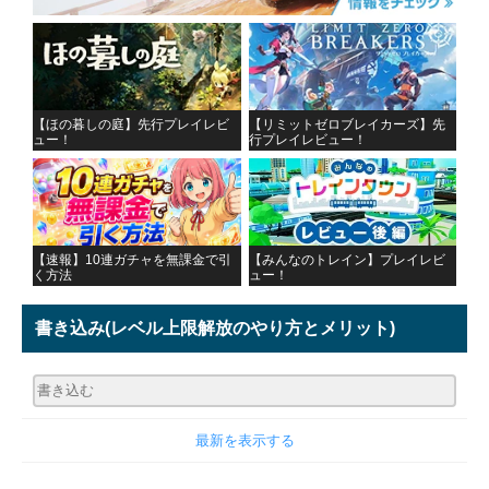
【ほの暮しの庭】先行プレイレビ
【リミットゼロブレイカーズ】先
ュー！
行プレイレビュー！
【速報】10連ガチャを無課金で引
【みんなのトレイン】プレイレビ
く方法
ュー！
書き込み
(レベル上限解放のやり方とメリット)
最新を表示する