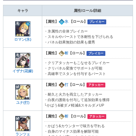
キャラ
属性/ロール/詳細
【属性】
氷
【ロール】
ブレイカー
・氷属性の全体ブレイカー
・スキルやバーストで氷耐性を下げられる
ロマン(氷)
・パネル効果無効の効果も優秀
【属性】
斬
【ロール】
ブレイカー
・クリアタッカーもこなせるブレイカー
・クリパネル変換でサポートが可能
イザナ(花嫁)
・高確率でスタンを付与するバースト
【属性】
打
【ロール】
アタッカー
・耐久と火力を両立したアタッカー
・白夜の護衛を付与して追加効果を獲得
ユナ(打)
└かばう&被ダメ軽減&スキルダメUP
【属性】
斬
【ロール】
アタッカー
・かばう&カウンターで味方を守れる
・自身のマイナス効果を解除可能
ランツェ