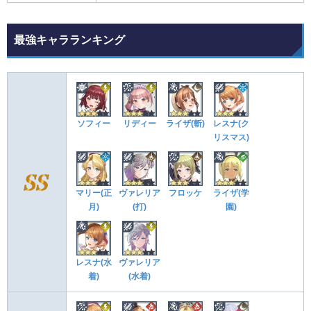
最強キャラランキング
ソフィー
リディー
ライザ(斬)
レスナ(ク
リスマス)
マリー(正
ヴァレリア
フロッケ
ライザ(学
月)
(打)
園)
レスナ(水
ヴァレリア
着)
(水着)