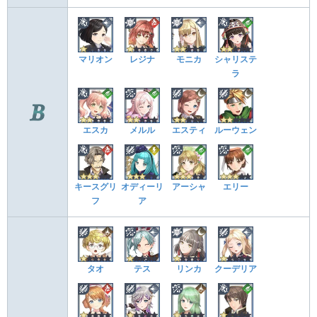
マリオン
レジナ
モニカ
シャリステ
ラ
エスカ
メルル
エスティ
ルーウェン
キースグリ
オディーリ
アーシャ
エリー
フ
ア
タオ
テス
リンカ
クーデリア