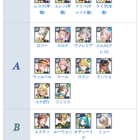
レスナ(学
エレン(学
マリー(チ
ライザ(水
園)
園)
ャイナ服)
着)
ロジー
ロロナ
ヴァレリア
メルル(ド
レス)
ウィルベル
スール
ロマン
ランツェ
ユナ(打)
フィリス
エスティ
ルーウェン
オディーリ
ミュー
ア