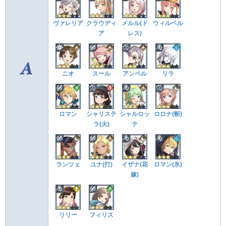
ヴァレリア
クラウディ
メルル(ド
ウィルベル
ア
レス)
ニオ
スール
アンペル
リラ
ロマン
シャリステ
シャルロッ
ロロナ(斬)
ラ(火)
テ
ランツェ
ユナ(打)
イザナ(花
ロマン(氷)
嫁)
リリー
フィリス