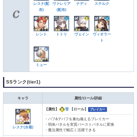
レスナ(配
ヴァレリア
ナディ
ステルク
布)
(配布)
レント
トトリ
ヴェイン
ヴィオラー
ト
ミュー
SSランク(tier1)
キャラ
属性/ロール/詳細
【属性】
雷
【ロール】
ブレイカー
・バフ&デバフを兼ね備えるブレイカー
・弱体パネルを実質バーストパネルに変換
レスナ(水着)
・魔法属性で幅広く活躍できる