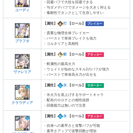
・回避バフで大技を回避できる
・与ダメデバフでダメージを大きく抑える
ユーディ
・毒耐性でタンクとして生存しやすい
【属性】
打
【ロール】
ブレイカー
・貴重な物理全体ブレイカー
・バーストで単体ブレイクも強力
プラフタ
・コルネリアと高相性
【属性】
斬
【ロール】
アタッカー
・斬属性の最高火力
・ウェイトが短めなスキル2のバフが強力
ヴァレリア
・バーストで単体高火力が出せる
【属性】
氷
【ロール】
サポーター
・氷火力を底上げするサポートキャラ
・配布のロロナとの相性抜群
クラウディア
・回復能力は無いので注意
【属性】
氷
【ロール】
アタッカー
・自身への素早さと攻撃バフが可能
・素早さアップで攻撃回数が増加