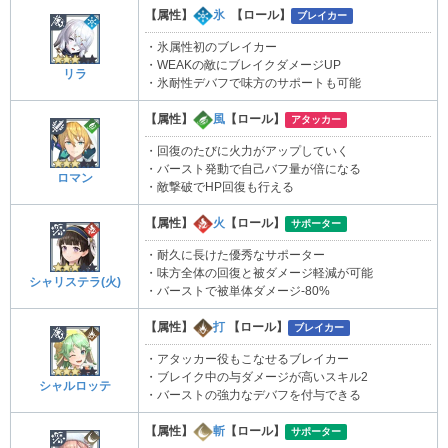
【属性】
氷
【ロール】
ブレイカー
・氷属性初のブレイカー
・WEAKの敵にブレイクダメージUP
リラ
・氷耐性デバフで味方のサポートも可能
【属性】
風
【ロール】
アタッカー
・回復のたびに火力がアップしていく
・バースト発動で自己バフ量が倍になる
ロマン
・敵撃破でHP回復も行える
【属性】
火
【ロール】
サポーター
・耐久に長けた優秀なサポーター
・味方全体の回復と被ダメージ軽減が可能
シャリステラ(火)
・バーストで被単体ダメージ-80%
【属性】
打
【ロール】
ブレイカー
・アタッカー役もこなせるブレイカー
・ブレイク中の与ダメージが高いスキル2
シャルロッテ
・バーストの強力なデバフを付与できる
【属性】
斬
【ロール】
サポーター