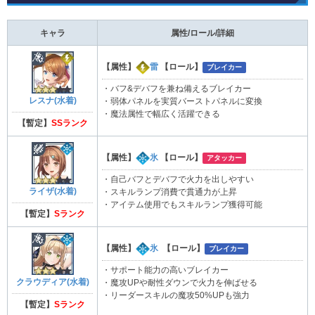
キャラ
属性/ロール/詳細
【属性】
雷
【ロール】
ブレイカー
・バフ&デバフを兼ね備えるブレイカー
レスナ(水着)
・弱体パネルを実質バーストパネルに変換
・魔法属性で幅広く活躍できる
【暫定】
SSランク
【属性】
氷
【ロール】
アタッカー
・自己バフとデバフで火力を出しやすい
ライザ(水着)
・スキルランプ消費で貫通力が上昇
・アイテム使用でもスキルランプ獲得可能
【暫定】
Sランク
【属性】
氷
【ロール】
ブレイカー
・サポート能力の高いブレイカー
クラウディア(水着)
・魔攻UPや耐性ダウンで火力を伸ばせる
・リーダースキルの魔攻50%UPも強力
【暫定】
Sランク