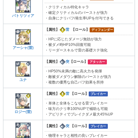
・クリティカル特化キャラ
・確定クリティカルのバーストが強力
パトリツィア
・自身にクリバフ/発生率UPを付与できる
【属性】
雷
【ロール】
ディフェンダー
・HPに応じたダメージ無効が強力
・被ダメ時HP10%回復可能
アーシャ(雷)
・リーダースキルで雷の基礎ステ強化
【属性】
突
【ロール】
アタッカー
・HP50%未満の敵に高火力を発揮
・敵被ダメダウン解除のバーストが強力
ユナ
・複数の優秀な自己バフ効果を所持
【属性】
雷
【ロール】
ブレイカー
・単体と全体をこなせる雷ブレイカー
・味方のクリ率100%UPで補助も可能
ロジー(雷)
・アビリティでブレイクダメ最大45%UP
【属性】
突
【ロール】
ブレイカー
・物理キャラと相性の良いブレイカー