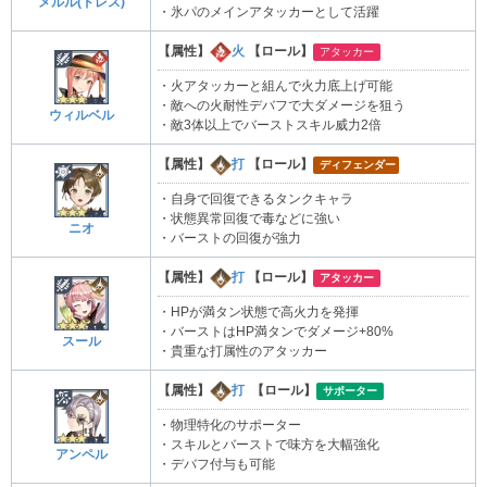
メルル(ドレス)
・氷パのメインアタッカーとして活躍
【属性】
火
【ロール】
アタッカー
・火アタッカーと組んで火力底上げ可能
・敵への火耐性デバフで大ダメージを狙う
ウィルベル
・敵3体以上でバーストスキル威力2倍
【属性】
打
【ロール】
ディフェンダー
・自身で回復できるタンクキャラ
・状態異常回復で毒などに強い
ニオ
・バーストの回復が強力
【属性】
打
【ロール】
アタッカー
・HPが満タン状態で高火力を発揮
・バーストはHP満タンでダメージ+80%
スール
・貴重な打属性のアタッカー
【属性】
打
【ロール】
サポーター
・物理特化のサポーター
・スキルとバーストで味方を大幅強化
アンペル
・デバフ付与も可能