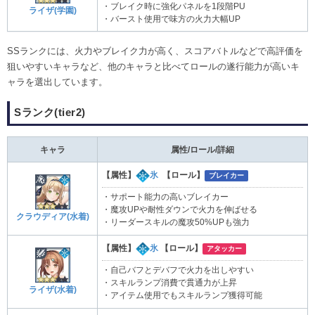
・ブレイク時に強化パネルを1段階PU
ライザ(学園)
・バースト使用で味方の火力大幅UP
SSランクには、火力やブレイク力が高く、スコアバトルなどで高評価を
狙いやすいキャラなど、他のキャラと比べてロールの遂行能力が高いキ
ャラを選出しています。
Sランク(tier2)
キャラ
属性/ロール/詳細
【属性】
氷
【ロール】
ブレイカー
・サポート能力の高いブレイカー
・魔攻UPや耐性ダウンで火力を伸ばせる
クラウディア(水着)
・リーダースキルの魔攻50%UPも強力
【属性】
氷
【ロール】
アタッカー
・自己バフとデバフで火力を出しやすい
・スキルランプ消費で貫通力が上昇
ライザ(水着)
・アイテム使用でもスキルランプ獲得可能