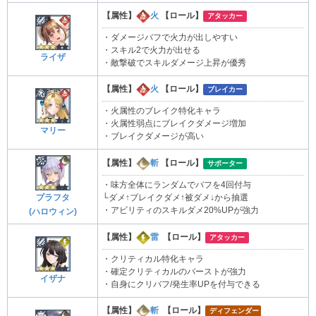
【属性】
火
【ロール】
アタッカー
・ダメージバフで火力が出しやすい
・スキル2で火力が出せる
ライザ
・敵撃破でスキルダメージ上昇が優秀
【属性】
火
【ロール】
ブレイカー
・火属性のブレイク特化キャラ
・火属性弱点にブレイクダメージ増加
マリー
・ブレイクダメージが高い
【属性】
斬
【ロール】
サポーター
・味方全体にランダムでバフを4回付与
プラフタ
└ダメ↑ブレイクダメ↑被ダメ↓から抽選
・アビリティのスキルダメ20%UPが強力
(ハロウィン)
【属性】
雷
【ロール】
アタッカー
・クリティカル特化キャラ
・確定クリティカルのバーストが強力
イザナ
・自身にクリバフ/発生率UPを付与できる
【属性】
斬
【ロール】
ディフェンダー