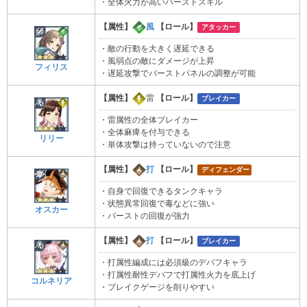
・全体火力が高いバーストスキル
【属性】
風
【ロール】
アタッカー
・敵の行動を大きく遅延できる
・風弱点の敵にダメージが上昇
フィリス
・遅延攻撃でバーストパネルの調整が可能
【属性】
雷
【ロール】
ブレイカー
・雷属性の全体ブレイカー
・全体麻痺を付与できる
リリー
・単体攻撃は持っていないので注意
【属性】
打
【ロール】
ディフェンダー
・自身で回復できるタンクキャラ
・状態異常回復で毒などに強い
オスカー
・バーストの回復が強力
【属性】
打
【ロール】
ブレイカー
・打属性編成には必須級のデバフキャラ
・打属性耐性デバフで打属性火力を底上げ
コルネリア
・ブレイクゲージを削りやすい