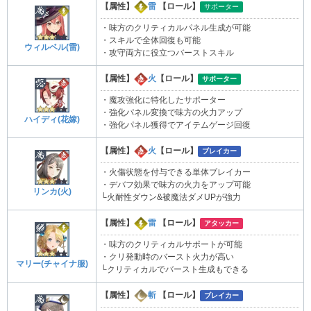
【属性】
雷
【ロール】
サポーター
・味方のクリティカルパネル生成が可能
・スキルで全体回復も可能
ウィルベル(雷)
・攻守両方に役立つバーストスキル
【属性】
火
【ロール】
サポーター
・魔攻強化に特化したサポーター
・強化パネル変換で味方の火力アップ
ハイディ(花嫁)
・強化パネル獲得でアイテムゲージ回復
【属性】
火
【ロール】
ブレイカー
・火傷状態を付与できる単体ブレイカー
・デバフ効果で味方の火力をアップ可能
リンカ(火)
└火耐性ダウン&被魔法ダメUPが強力
【属性】
雷
【ロール】
アタッカー
・味方のクリティカルサポートが可能
・クリ発動時のバースト火力が高い
マリー(チャイナ服)
└クリティカルでバースト生成もできる
【属性】
斬
【ロール】
ブレイカー