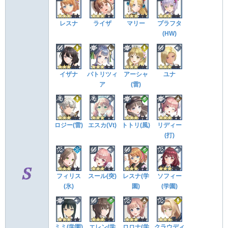
レスナ
ライザ
マリー
プラフタ
(HW)
イザナ
パトリツィ
アーシャ
ユナ
ア
(雷)
ロジー(雷)
エスカ(Vt)
トトリ(風)
リディー
(打)
フィリス
スール(突)
レスナ(学
ソフィー
(氷)
園)
(学園)
ミミ(学園)
エレン(学
ロロナ(学
クラウディ