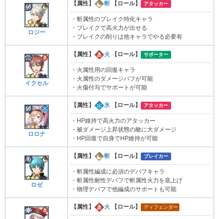
【属性】
斬
【ロール】
アタッカー
・斬属性のブレイク特化キャラ
・ブレイクで高火力が出せる
ロジー
・ブレイクの削りは他キャラでやる必要有
【属性】
火
【ロール】
サポーター
・火属性用の回復キャラ
・火属性のダメージバフが可能
イクセル
・火傷付与でサポートが可能
【属性】
氷
【ロール】
アタッカー
・HP維持で高火力のアタッカー
・被ダメージ上昇状態の敵に大ダメージ
ロロナ
・HP回復で自身でHP維持が可能
【属性】
斬
【ロール】
ブレイカー
・斬属性編成に必須のデバフキャラ
・斬属性耐性デバフで斬属性火力を底上げ
ロゼ
・物理デバフで他編成のサポートも可能
【属性】
火
【ロール】
ディフェンダー