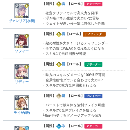
【属性】
雷
【ロール】
アタッカー
・確定クリティカルで高火力を発揮
・浮き輪パネル生成で火力UPに貢献
ヴァレリア(水着)
・ウェイトが遅い分一撃に特化した性能
【属性】
雷
【ロール】
ディフェンダー
・敵の耐性を大きく下げるディフェンダー
・全ての敵にWEAKを取れるようになる
ソフィー
・スキル1で自己回復が可能
【属性】
雷
【ロール】
サポーター
・味方のスキルダメージを100%UP可能
・全属性耐性ダウンと合わせて火力UP
リディー
・スキル2で味方全体回復も行える
【属性】
斬
【ロール】
ブレイカー
・バーストで敵単体を強制ブレイク可能
・スキル2で全体ブレイクを狙える
ライザ(斬)
└斬耐性/受けるダメージアップも強力
【属性】
氷
【ロール】
アタッカー