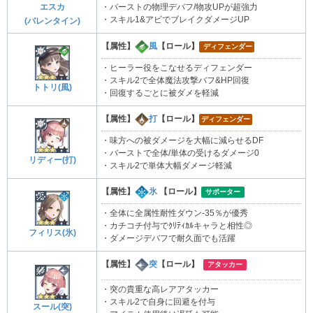
エスカ
・バーストの物理デバフ/物攻UPが超強力
・スキル1&アビでブレイクダメージUP
(バレンタイン)
【属性】
風
【ロール】
ディフェンダー
・ヒーラー役をこなせるディフェンダー
・スキル2で全体魔法攻撃バフ&HP回復
トトリ(風)
・回復するごとに被ダメを軽減
【属性】
打
【ロール】
ディフェンダー
・味方への被ダメージを大幅に減らせるDF
・バーストで全体/単体の受けるダメージ0
リディー(打)
・スキル2で単体大幅ダメージ軽減
【属性】
氷
【ロール】
サポーター
・全体に全属性耐性ダウン-35％が優秀
・カチコチ付与でｸﾘﾃｨｶﾙキャラと相性◎
フィリス(氷)
・ダメージデバフで耐久面でも活躍
【属性】
突
【ロール】
アタッカー
・突の貴重な高レアアタッカー
・スキル2で自身に回避を付与
スール(突)