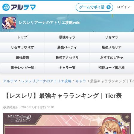
ログイン
ゲームでポイ活
レスレリアーナのアトリエ攻略wiki
トップ
最強キャラ
リセマラ
リセマラやり方
最強パーティ
最強メモリア
最強装備
最強アクセサリ
おすすめガチャ
調合レシピ一覧
キャラ一覧
招待コード掲示板
アルテマ
レスレリアーナのアトリエ攻略
キャラ
最強キャラランキング｜Tie
【レスレリ】最強キャラランキング｜Tier表
最終更新：2026年1月1日(木) 08:01