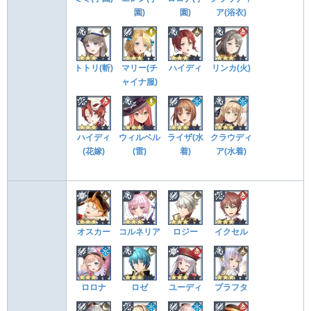
園)
園)
ア(浴衣)
トトリ(斬)
マリー(チ
ハイディ
リンカ(火)
ャイナ服)
ハイディ
ウィルベル
ライザ(水
クラウディ
(花嫁)
(雷)
着)
ア(水着)
オスカー
コルネリア
ロジー
イクセル
ロロナ
ロゼ
ユーディ
プラフタ