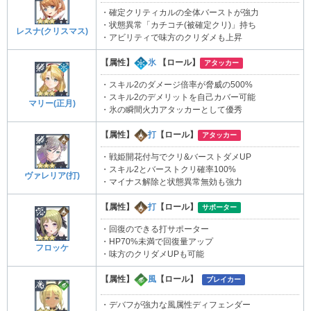
・確定クリティカルの全体バーストが強力
・状態異常「カチコチ(被確定クリ)」持ち
レスナ(クリスマス)
・アビリティで味方のクリダメも上昇
【属性】
氷
【ロール】
アタッカー
・スキル2のダメージ倍率が脅威の500%
・スキル2のデメリットを自己カバー可能
マリー(正月)
・氷の瞬間火力アタッカーとして優秀
【属性】
打
【ロール】
アタッカー
・戦姫開花付与でクリ&バーストダメUP
・スキル2とバーストクリ確率100%
ヴァレリア(打)
・マイナス解除と状態異常無効も強力
【属性】
打
【ロール】
サポーター
・回復のできる打サポーター
・HP70%未満で回復量アップ
フロッケ
・味方のクリダメUPも可能
【属性】
風
【ロール】
ブレイカー
・デバフが強力な風属性ディフェンダー