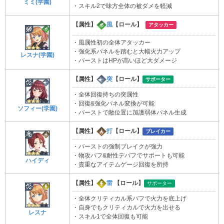
ミミ(学園)
・スキル2で味方全体の被ダメを軽減
【属性】
風
【ロール】
アタッカー
・風属性初の全体アタッカー
・強化系パネルを踏むと大幅火力アップ
レスナ(学園)
・バーストはHPが高いほど大ダメージ
【属性】
突
【ロール】
サポーター
・全体回復持ちの突属性
・回復&強化パネル変換が可能
ソフィー(学園)
・バーストで敵位置に加護弱体パネル生成
【属性】
打
【ロール】
ブレイカー
・バーストの強制ブレイクが強力
・物攻バフ&耐性デバフでサポートも可能
ハイディ
・貴重なアイテムゲージ回復を所持
【属性】
雷
【ロール】
サポーター
・全体クリティカル系バフで火力を底上げ
・自身でもクリティカルで火力を出せる
レスナ
・スキル1で全体回復も可能