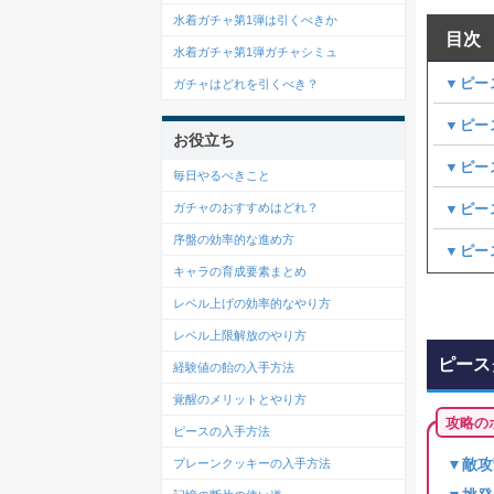
水着ガチャ第1弾は引くべきか
目次
水着ガチャ第1弾ガチャシミュ
▼ピー
ガチャはどれを引くべき？
▼ピー
お役立ち
▼ピー
毎日やるべきこと
▼ピー
ガチャのおすすめはどれ？
序盤の効率的な進め方
▼ピー
キャラの育成要素まとめ
レベル上げの効率的なやり方
レベル上限解放のやり方
ピース
経験値の飴の入手方法
覚醒のメリットとやり方
攻略の
ピースの入手方法
▼敵攻
プレーンクッキーの入手方法