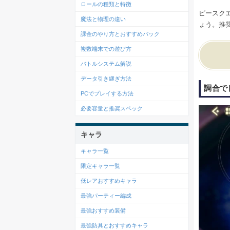
ロールの種類と特徴
ピースク
魔法と物理の違い
ょう。推
課金のやり方とおすすめパック
複数端末での遊び方
バトルシステム解説
データ引き継ぎ方法
調合で
PCでプレイする方法
必要容量と推奨スペック
キャラ
キャラ一覧
限定キャラ一覧
低レアおすすめキャラ
最強パーティー編成
最強おすすめ装備
最強防具とおすすめキャラ