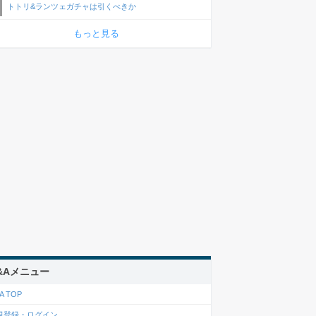
トトリ&ランツェガチャは引くべきか
もっと見る
&Aメニュー
A TOP
規登録・ログイン