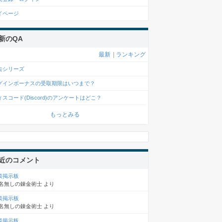
イページ
新のQA
最新
|
ランキング
去シリーズ
グインボーナスの受取期限はいつまで？
ィスコード(Discord)のアンケートはどこ？
もっとみる
近のコメント
談掲示板
名無しの錬金術士
より
談掲示板
名無しの錬金術士
より
談掲示板