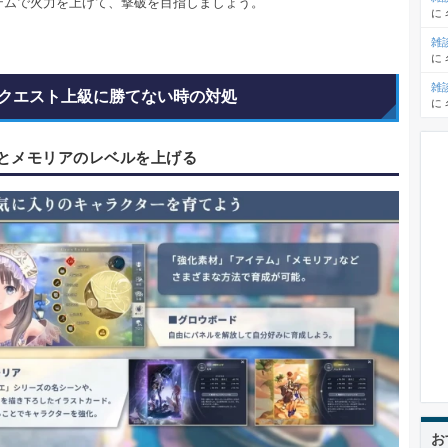
テムで火力を上げて、撃破を目指しましょう。
に
雑
に
雑
クエスト上級に勝てない時の対処
に
とメモリアのレベルを上げる
お