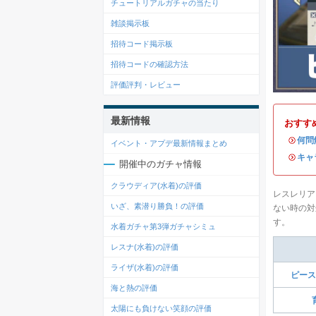
チュートリアルガチャの当たり
雑談掲示板
招待コード掲示板
招待コードの確認方法
評価評判・レビュー
最新情報
おすす
・
何問
イベント・アプデ最新情報まとめ
・
キャ
開催中のガチャ情報
クラウディア(水着)の評価
レスレリア
いざ、素潜り勝負！の評価
ない時の対
す。
水着ガチャ第3弾ガチャシミュ
レスナ(水着)の評価
ライザ(水着)の評価
ピース
海と熱の評価
太陽にも負けない笑顔の評価