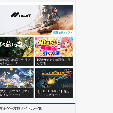
ほの暮しの庭】先行プ
10連ガチャを無課金で引
イレビュー！
く方法
アズールプロミリア】
【BULLACATOR 】先行
レイレビュー！
プレイレビュー！
マホゲー攻略タイトル一覧