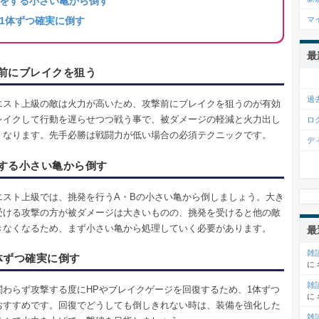
をする小さい亀から倒す
1体ずつ確実に倒す
マ
最
前にブレイクを狙う
過
エスト上級の敵は火力が高いため、攻撃前にブレイクを狙うのが有効
レイクして行動を遅らせつつ戦う事で、被ダメージの軽減と火力出し
ロ
くなります。先手必勝は戦闘力が低い場合の必須テクニックです。
デ
する小さい亀から倒す
エスト上級では、挑発を行うA・Bの小さい亀から倒しましょう。大き
受ける攻撃の方が被ダメージは大きいものの、挑発を受けると他の敵
きなくなるため、まず小さい亀から処理していく必要があります。
最
雑
体ずつ確実に倒す
に
雑
関わらず攻撃する度にHPやブレイクゲージを回復するため、1体ずつ
に
おすすめです。回復でどうしても倒しきれない時は、装備を強化した
雑