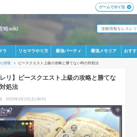
ゲームでポイ活
wiki
マラ
リセマラやり方
最強パーティ
最強メモリア
おすす
ち情報
ピースクエスト上級の攻略と勝てない時の対処法
レリ】ピースクエスト上級の攻略と勝てな
対処法
：2025年3月1日(土) 08:01