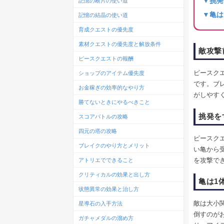
▼挑発
記憶の断片の使い道
▼亀は
記憶の結晶の使い道
育成クエストの優先度
素材クエストの優先度と解放条件
敵攻撃
ピースクエストの報酬
ピースク
ショップのアイテム優先度
です。ブ
お金稼ぎの効率的なやり方
がしやす
勝てないときにやるべきこと
挑発を
スコアバトルの攻略
四元の塔の攻略
ピースク
ブレイクのやり方とメリット
い亀から
を攻撃で
アトリエでできること
クリティカルの効果と出し方
亀は1
状態異常の効果と治し方
敵は大小
星導石の入手方法
倒すのが
ガチャメダルの溜め方