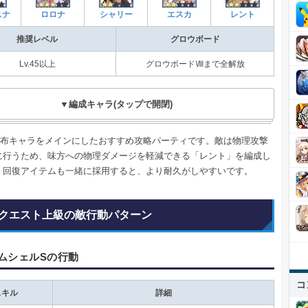
スナ
ロロナ
シャリー
エスカ
レント
推奨レベル
グロウボード
Lv.45以上
グロウボードⅧまで全解放
▼編成キャラ(タップで開閉)
配布キャラをメインにしたおすすめ攻略パーティです。敵は物理攻撃
に行うため、味方への物理ダメージを軽減できる「レント」を編成し
。回復アイテムも一緒に採用すると、より耐久がしやすいです。
クエスト上級の敵行動パターン
ムシェルSの行動
コ
スキル
詳細