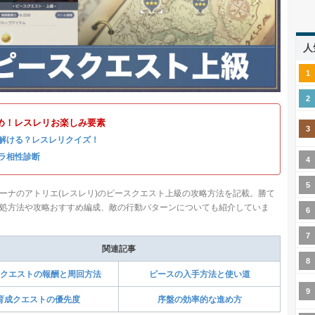
人
め！レスレリお楽しみ要素
解ける？レスレリクイズ！
ラ相性診断
ーナのアトリエ(レスレリ)のピースクエスト上級の攻略方法を記載。勝て
処方法や攻略おすすめ編成、敵の行動パターンについても紹介していま
関連記事
クエストの報酬と周回方法
ピースの入手方法と使い道
育成クエストの優先度
序盤の効率的な進め方