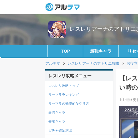
レスレリアーナのアトリエ攻略
TOP
最強キャラ
リセ
アルテマ
レスレリアーナのアトリエ攻略
お役立
レスレリ攻略メニュー
【レス
レスレリ攻略トップ
い時の
リセマラランキング
最終更新
リセマラの効率的なやり方
最強キャラ
登場キャラ
ガチャ確定演出