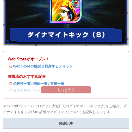
Web Storeがオープン！
・
Web Storeの解説と利用するメリット
攻略班のおすすめ記事
・
必殺技一覧
/
機体一覧
/
支援一覧
もっと見る
・
最強必殺技
/
リセマラ当たりランキング
スパロボDD(スーパーロボット大戦DD)のダイナマイトキック(S)をご紹介。ダ
イナマイトキック(S)の評価やアビリティについても記載しています。
関連記事