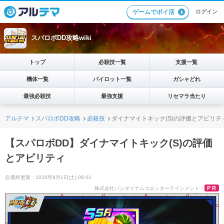
ログイン
ゲームでポイ活
スパロボDD攻略wiki
トップ
必殺技一覧
支援一覧
機体一覧
パイロット一覧
ガシャどれ
最強必殺技
最強支援
リセマラ当たり
アルテマ
スパロボDD攻略
必殺技
ダイナマイトキック(S)の評価とアビリテ
【スパロボDD】ダイナマイトキック(S)の評価
とアビリティ
最終更新：2026年8月1日(土) 08:01
PR