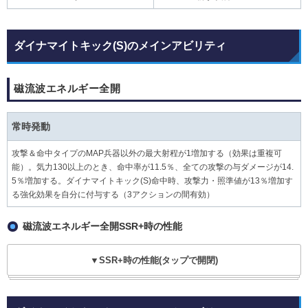
ダイナマイトキック(S)のメインアビリティ
磁流波エネルギー全開
常時発動
攻撃＆命中タイプのMAP兵器以外の最大射程が1増加する（効果は重複可
能）。気力130以上のとき、命中率が11.5％、全ての攻撃の与ダメージが14.
5％増加する。ダイナマイトキック(S)命中時、攻撃力・照準値が13％増加す
る強化効果を自分に付与する（3アクションの間有効）
磁流波エネルギー全開SSR+時の性能
▼SSR+時の性能(タップで開閉)