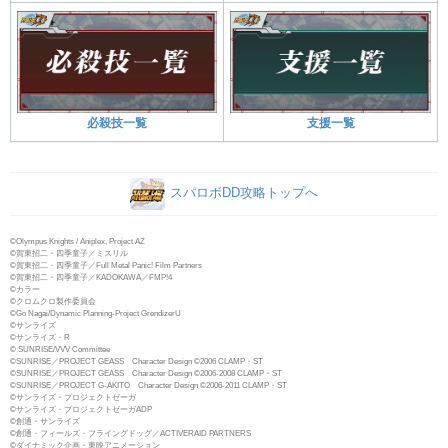
必殺技一覧
支援一覧
スパロボDD攻略トップへ
©Olympus Knights / Aniplex, Project AZ
©賀東招二・四季童子／ミスリル
©賀東招二・四季童子／Full Metal Panic! Film Partners
©賀東招二・四季童子／KADOKAWA／FMP!4
©カラー
©クロムクロ製作委員会
©Go Nagai/Dynamic Planning-Project GrendizerU
©サンライズ
©サンライズ・R
© SUNRISE/VVV Committee
©SUNRISE／PROJECT GEASS Character Design ©2006 CLAMP・ST
©SUNRISE／PROJECT GEASS Character Design ©2006-2008 CLAMP・ST
©SUNRISE／PROJECT G-AKITO Character Design ©2006-2011 CLAMP・ST
©サンライズ・プロジェクトゼーガ
©サンライズ・プロジェクトゼーガADP
©創通・サンライズ
©創通・フィールズ・フライングドッグ／ACTIVERAID PARTNERS
©ダイナミック企画・東映アニメーション