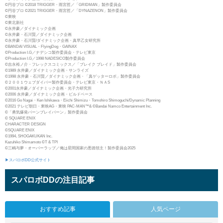
©円谷プロ ©2018 TRIGGER・雨宮哲／「GRIDMAN」製作委員会
©円谷プロ ©2021 TRIGGER・雨宮哲／「DYNAZENON」製作委員会
©東映
©東北新社
©永井豪／ダイナミック企画
©永井豪・石川賢／ダイナミック企画
©永井豪・石川賢/ダイナミック企画・真早乙女研究所
©BANDAI VISUAL・FlyingDog・GAINAX
©Production I.G／ナデシコ製作委員会・テレビ東京
©Production I.G／1998 NADESICO製作委員会
©吉永裕ノ介・フレックスコミックス／「ブレイク ブレイド」製作委員会
©1989 永井豪／ダイナミック企画・サンライズ
©1998 永井豪・石川賢／ダイナミック企画・「真ゲッターロボ」製作委員会
©２００１ウェブダイバー製作委員会・テレビ東京・ＮＡS
©2001永井豪／ダイナミック企画・光子力研究所
©2006 永井豪／ダイナミック企画・ビルドベース
©2016 Go Nagai・Ken Ishikawa・Eiichi Shimizu・Tomohiro Shimoguchi/Dynamic Planning
©2021 テレビ朝日・東映AG・東映 PAC-MAN™& ©Bandai Namco Entertainment Inc.
©「勇気爆発バーンブレイバーン」製作委員会
© SQUARE ENIX
CHARACTER DESIGN
©SQUARE ENIX
©1994, SHOGAKUKAN Inc.
Kazuhiko Shimamoto ©T & TPI
©三嶋与夢・オーバーラップ／俺は星間国家の悪徳領主！製作委員会2025
▶スパロボDD公式サイト
スパロボDDの注目記事
おすすめ記事
人気ページ