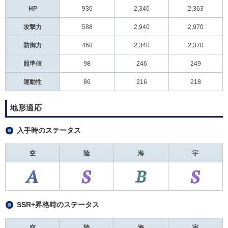
HP
936
2,340
2,363
攻撃力
588
2,940
2,970
防御力
468
2,340
2,370
照準値
98
246
249
運動性
86
216
218
地形適応
入手時のステータス
空
陸
海
宇
SSR+昇格時のステータス
空
陸
海
宇