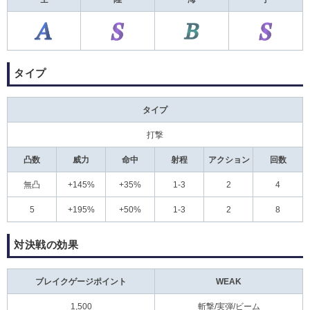
タイプ
タイプ
打撃
凸数
威力
命中
射程
アクション
回数
無凸
+145%
+35%
1-3
2
4
5
+195%
+50%
1-3
2
8
対決戦の効果
ブレイクゲージポイント
WEAK
1,500
斬撃/実弾/ビーム